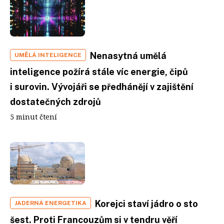
Nenasytná umělá
UMĚLÁ INTELIGENCE
inteligence požírá stále víc energie, čipů
i surovin. Vývojáři se předhánějí v zajištění
dostatečných zdrojů
5 minut čtení
Korejci staví jádro o sto
JADERNÁ ENERGETIKA
šest. Proti Francouzům si v tendru věří