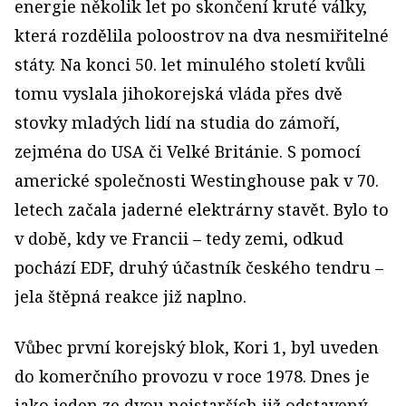
energie několik let po skončení kruté války,
která rozdělila poloostrov na dva nesmiřitelné
státy. Na konci 50. let minulého století kvůli
tomu vyslala jihokorejská vláda přes dvě
stovky mladých lidí na studia do zámoří,
zejména do USA či Velké Británie. S pomocí
americké společnosti Westinghouse pak v 70.
letech začala jaderné elektrárny stavět. Bylo to
v době, kdy ve Francii – tedy zemi, odkud
pochází EDF, druhý účastník českého tendru –
jela štěpná reakce již naplno.
Vůbec první korejský blok, Kori 1, byl uveden
do komerčního provozu v roce 1978. Dnes je
jako jeden ze dvou nejstarších již odstavený.