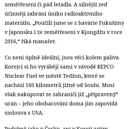
zemětřesení či pád letadla. A silnější zeď
účinněji zabrání úniku radioaktivního
materiálu. „Poučili jsme se z havárie Fukušimy
v Japonsku i ze zemětřesení v Kjongdžu v roce
2016,“ říká manažer.
Co není úplně ideální, jsou věci kolem paliva.
Korejci si ho vyrábějí sami v závodě KEPCO
Nuclear Fuel ve městě Tedžon, které se
nachází 160 kilometrů jižně od Soulu. Musí
však nakupovat ze zahraničí již „připravený“
uran – jeho obohacování doma jim zapovídá
smlouva s USA.
Podobně jako v Česku, ani v Koreji zatím