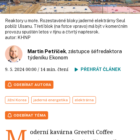
Reaktory u moře. Rozestavěné bloky jaderné elektrárny Seul
poblíž Ulsanu. Třetí blok (na fotce vpravo) má být v komerčním
provozu spuštěn letos v říjnu a čtvrtý napřesrok.
autor:
KHNP
Martin Petříček
, zástupce šéfredaktora
týdeníku Ekonom
9. 5. 2024
00:00
/ 14 min. čtení
PŘEHRÁT ČLÁNEK
ODEBÍRAT AUTORA
Jižní Korea
jaderná energetika
elektrárna
ODEBÍRAT TÉMA
M
oderní kavárna Greetvi Coffee