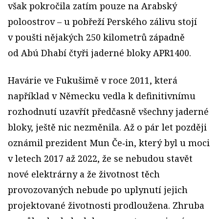
však pokročila zatím pouze na Arabský
poloostrov – u pobřeží Perského zálivu stojí
v poušti nějakých 250 kilometrů západně
od Abú Dhabí čtyři jaderné bloky APR1400.
Havárie ve Fukušimě v roce 2011, která
například v Německu vedla k definitivnímu
rozhodnutí uzavřít předčasně všechny jaderné
bloky, ještě nic nezměnila. Až o pár let později
oznámil prezident Mun Če‑in, který byl u moci
v letech 2017 až 2022, že se nebudou stavět
nové elektrárny a že životnost těch
provozovaných nebude po uplynutí jejich
projektované životnosti prodloužena. Zhruba