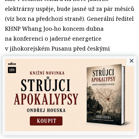
elektrárny uspěje, bude jasné už za pár měsíců
(viz box na předchozí straně). Generální ředitel
KHNP Whang Joo‑ho koncem dubna
na konferenci o jaderné energetice
v jihokorejském Pusanu před českými
novináři zopakoval, že za hlavní přednost
×
považuje schopnost postavit nové reaktory
v termínu a v rámci slíbeného rozpočtu.
„Nejobtížnější bude doprava jednotlivých
zařízení a komponent do Dukovan. Již jsme
provedli analýzu hlavních silnic, po kterých se
bude náklad přepravovat, a žádné zpoždění to
nezpůsobí,“ říká.