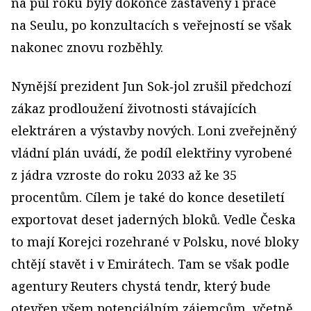
na půl roku byly dokonce zastaveny i práce
na Seulu, po konzultacích s veřejností se však
nakonec znovu rozběhly.
Nynější prezident Jun Sok‑jol zrušil předchozí
zákaz prodloužení životnosti stávajících
elektráren a výstavby nových. Loni zveřejněný
vládní plán uvádí, že podíl elektřiny vyrobené
z jádra vzroste do roku 2033 až ke 35
procentům. Cílem je také do konce desetiletí
exportovat deset jaderných bloků. Vedle Česka
to mají Korejci rozehrané v Polsku, nové bloky
chtějí stavět i v Emirátech. Tam se však podle
agentury Reuters chystá tendr, který bude
otevřen všem potenciálním zájemcům, včetně