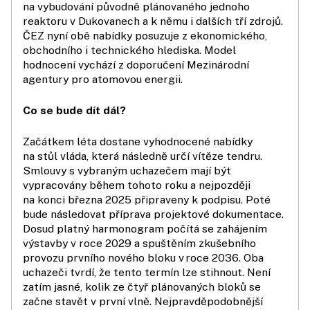
na vybudování původně plánovaného jednoho
reaktoru v Dukovanech a k němu i dalších tří zdrojů.
ČEZ nyní obě nabídky posuzuje z ekonomického,
obchodního i technického hlediska. Model
hodnocení vychází z doporučení Mezinárodní
agentury pro atomovou energii.
Co se bude dít dál?
Začátkem léta dostane vyhodnocené nabídky
na stůl vláda, která následně určí vítěze tendru.
Smlouvy s vybraným uchazečem mají být
vypracovány během tohoto roku a nejpozději
na konci března 2025 připraveny k podpisu. Poté
bude následovat příprava projektové dokumentace.
Dosud platný harmonogram počítá se zahájením
výstavby v roce 2029 a spuštěním zkušebního
provozu prvního nového bloku v roce 2036. Oba
uchazeči tvrdí, že tento termín lze stihnout. Není
zatím jasné, kolik ze čtyř plánovaných bloků se
začne stavět v první vlně. Nejpravděpodobnější