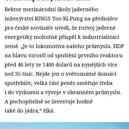
Rektor mezinárodní školy jaderného
inženýrství KINGS Yoo Ki‑Pung na přednášce
pro české novináře uvedl, že rozvoj jaderné
energetiky mohutně přispěl k industrializaci
země. „Je to lokomotiva našeho průmyslu. HDP
na hlavu vzrostl od spuštění prvního reaktoru
před 46 lety ze 1400 dolarů na nynějších více
než 35 tisíc. Nejde jen o světoznámé domácí
spotřebiče, velká část peněz směřuje třeba
i do výzkumu a vývoje v obranném průmyslu.
A pochopitelně se investuje hodně
také do jádra,“ říká.