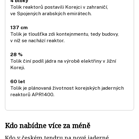
4 bloky
Tolik reaktorů postavili Korejci v zahraničí,
ve Spojených arabských emirátech.
137 cm
Tolik je tloušťka zdi kontejnmentu, tedy budovy,
v níž se nachází reaktor.
28 %
Tolik činí podíl jádra na výrobě elektřiny v Jižní
Koreji.
60 let
Tolik je plánovaná životnost korejských jaderných
reaktorů APR1400.
Kdo nabídne více za méně
Kdo v českém tendru na nové jaderné