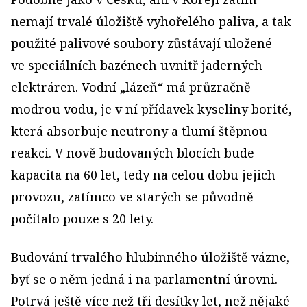
nemají trvalé úložiště vyhořelého paliva, a tak
použité palivové soubory zůstávají uložené
ve speciálních bazénech uvnitř jaderných
elektráren. Vodní „lázeň“ má průzračně
modrou vodu, je v ní přídavek kyseliny borité,
která absorbuje neutrony a tlumí štěpnou
reakci. V nově budovaných blocích bude
kapacita na 60 let, tedy na celou dobu jejich
provozu, zatímco ve starých se původně
počítalo pouze s 20 lety.
Budování trvalého hlubinného úložiště vázne,
byť se o něm jedná i na parlamentní úrovni.
Potrvá ještě více než tři desítky let, než nějaké