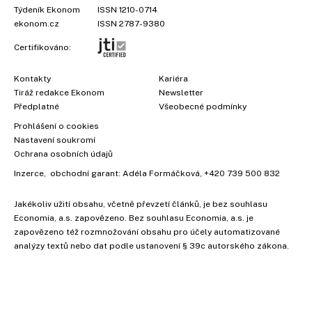
Týdeník Ekonom
ISSN 1210-0714
ekonom.cz
ISSN 2787-9380
Certifikováno:
Kontakty
Kariéra
Tiráž redakce Ekonom
Newsletter
Předplatné
Všeobecné podmínky
Prohlášení o cookies
Nastavení soukromí
Ochrana osobních údajů
Inzerce
, obchodní garant:
Adéla Formáčková
,
+420 739 500 832
Jakékoliv užití obsahu, včetně převzetí článků, je bez souhlasu
Economia, a.s. zapovězeno. Bez souhlasu Economia, a.s. je
zapovězeno též rozmnožování obsahu pro účely automatizované
analýzy textů nebo dat podle ustanovení § 39c autorského zákona.