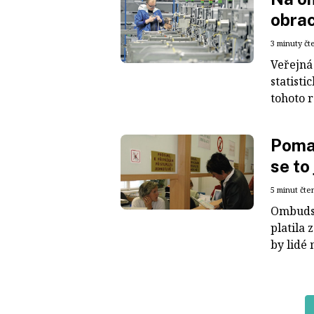
obrac
3 minuty čt
Veřejná
statisti
tohoto r
Pomal
se to
5 minut čte
Ombudsm
platila
by lidé 