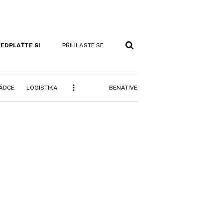
EDPLAŤTE SI
PŘIHLASTE SE
BENATIVE
RÁDCE
LOGISTIKA