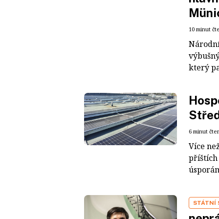
Müni
10 minut čt
Národní
výbušný
který pa
Hospo
Střed
6 minut čte
Více ne
příštích
úsporám 
STÁTNÍ 
neprá