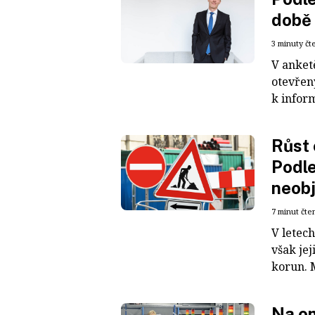
době 
3 minuty čt
V anket
otevřen
k infor
Růst 
Podle
neob
7 minut čte
V letech
však jej
korun. M
Na om