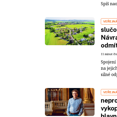
Spíš nao
VEŘEJN
slučo
Návra
odmít
11 minut čt
Spojení 
na jejic
silné od
VEŘEJN
nepro
vykop
hlavn