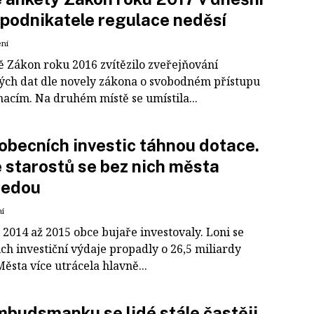
podnikatele regulace neděsí
ení
ě Zákon roku 2016 zvítězilo zveřejňování
ých dat dle novely zákona o svobodném přístupu
macím. Na druhém místě se umístila...
obecních investic táhnou dotace.
 starostů se bez nich města
jedou
ní
 2014 až 2015 obce bujaře investovaly. Loni se
ich investiční výdaje propadly o 26,5 miliardy
ěsta více utrácela hlavně...
budsmanku se lidé stále častěji