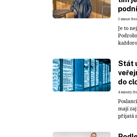
podni
5 minut čte
Je to ne
Podrobn
každoroč
Stát 
veřej
do cl
4 minuty čt
Poslanci
mají zaj
přijatá 
Podle