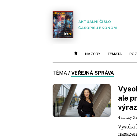
AKTUÁLNÍ ČÍSLO
ČASOPISU EKONOM
NÁZORY
TÉMATA
ROZ
TÉMA
/
VEŘEJNÁ SPRÁVA
Vysok
ale p
výraz
4 minuty čt
Vysoká 
nasazení