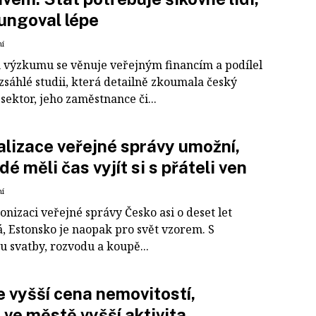
ungoval lépe
ní
 výzkumu se věnuje veřejným financím a podílel
zsáhlé studii, která detailně zkoumala český
sektor, jeho zaměstnance či...
alizace veřejné správy umožní,
dé měli čas vyjít si s přáteli ven
ní
onizaci veřejné správy Česko asi o deset let
á, Estonsko je naopak pro svět vzorem. S
u svatby, rozvodu a koupě...
e vyšší cena nemovitostí,
e ve městě vyšší aktivita