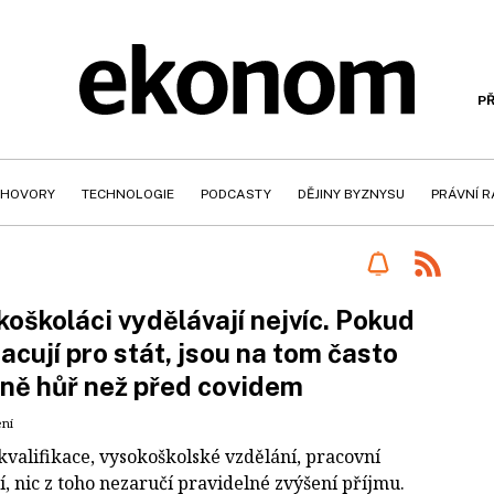
PŘ
HOVORY
TECHNOLOGIE
PODCASTY
DĚJINY BYZNYSU
PRÁVNÍ 
oškoláci vydělávají nejvíc. Pokud
racují pro stát, jsou na tom často
ně hůř než před covidem
ení
kvalifikace, vysokoškolské vzdělání, pracovní
, nic z toho nezaručí pravidelné zvýšení příjmu.