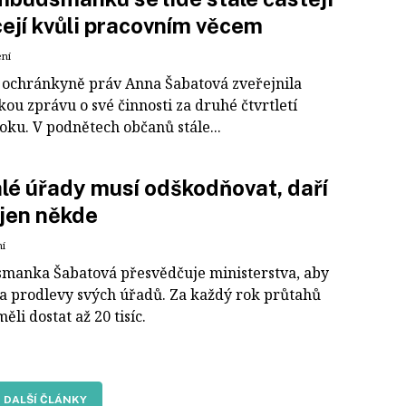
ejí kvůli pracovním věcem
ení
 ochránkyně práv Anna Šabatová zveřejnila
ckou zprávu o své činnosti za druhé čtvrtletí
oku. V podnětech občanů stále...
é úřady musí odškodňovat, daří
 jen někde
ní
anka Šabatová přesvědčuje ministerstva, aby
 za prodlevy svých úřadů. Za každý rok průtahů
měli dostat až 20 tisíc.
DALŠÍ ČLÁNKY