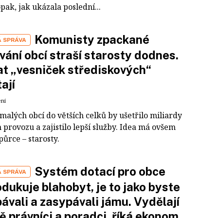
pak, jak ukázala poslední...
Komunisty zpackané
Á SPRÁVA
vání obcí straší starosty dodnes.
t „vesniček střediskových“
ají
ení
malých obcí do větších celků by ušetřilo miliardy
h provozu a zajistilo lepší služby. Idea má ovšem
půrce – starosty.
Systém dotací pro obce
Á SPRÁVA
dukuje blahobyt, je to jako byste
ávali a zasypávali jámu. Vydělají
ě právníci a poradci, říká ekonom