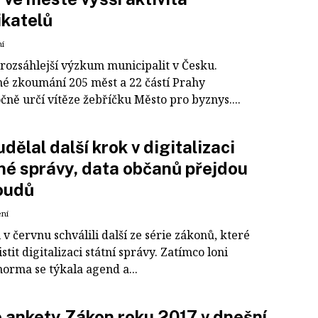
katelů
ní
jrozsáhlejší výzkum municipalit v Česku.
é zkoumání 205 měst a 22 částí Prahy
ně určí vítěze žebříčku Město pro byznys....
udělal další krok v digitalizaci
né správy, data občanů přejdou
oudů
ení
 v červnu schválili další ze série zákonů, které
istit digitalizaci státní správy. Zatímco loni
norma se týkala agend a...
 ankety Zákon roku 2017 v dnešní