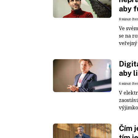
aby f
8 minut čte
Ve svém
se na ro
veřejný 
Digit
aby li
6 minut čte
V elektr
zaostáv
výjimko
Čím j
tím j