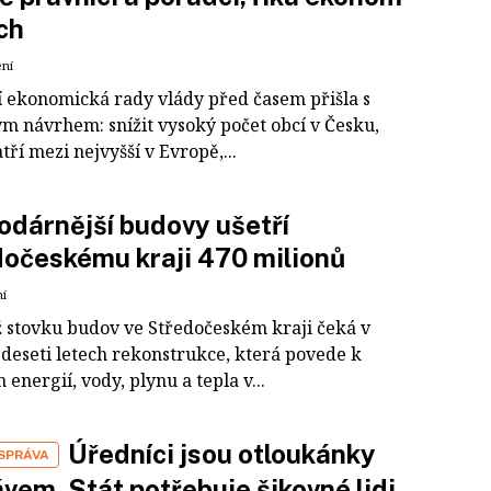
ch
ení
 ekonomická rady vlády před časem přišla s
m návrhem: snížit vysoký počet obcí v Česku,
tří mezi nejvyšší v Evropě,...
dárnější budovy ušetří
očeskému kraji 470 milionů
ní
ž stovku budov ve Středočeském kraji čeká v
 deseti letech rekonstrukce, která povede k
energií, vody, plynu a tepla v...
Úředníci jsou otloukánky
SPRÁVA
vem. Stát potřebuje šikovné lidi,