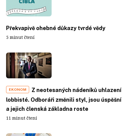
Překvapivě ohebné důkazy tvrdé vědy
5 minut čtení
Z neotesaných nádeníků uhlazení
EKONOM
lobbisté. Odboráři změnili styl, jsou úspěšní
a jejich členská základna roste
11 minut čtení