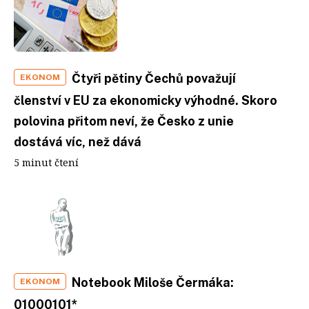
Čtyři pětiny Čechů považují
EKONOM
členství v EU za ekonomicky výhodné. Skoro
polovina přitom neví, že Česko z unie
dostává víc, než dává
5 minut čtení
Notebook Miloše Čermáka:
EKONOM
01000101*