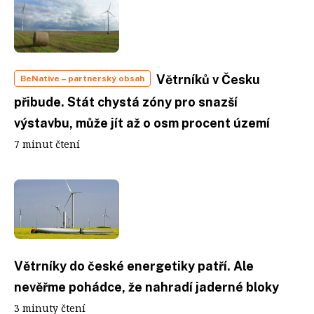
Větrníků v Česku
BeNative
– partnerský obsah
přibude. Stát chystá zóny pro snazší
výstavbu, může jít až o osm procent území
7 minut čtení
Větrníky do české energetiky patří. Ale
nevěřme pohádce, že nahradí jaderné bloky
3 minuty čtení