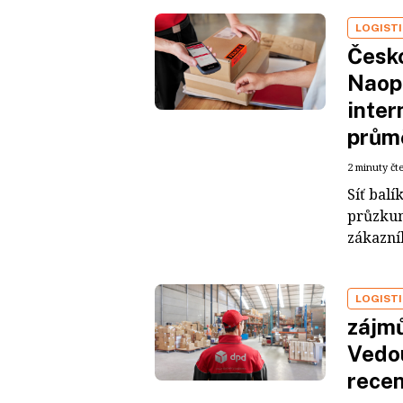
LOGIST
Česko
Naopa
inter
prům
2 minuty čt
Síť bal
průzkum
zákazník
LOGIST
zájmů
Vedou
rece