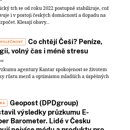
cký trh se od roku 2022 postupně stabilizuje, což
vuje i v postoji českých domácností a dopadu na
ozpočet. Klesají obavy...
Co chtějí Češi? Peníze,
SPOLEČNOST
gii, volný čas i méně stresu
ení
ýzkumu agentury Kantar spokojenost se životem
íky růstu mezd a optimismu mladších a úspěšných
Geopost (DPDgroup)
IKA
tavil výsledky průzkumu E-
er Barometer. Lidé v Česku
ují nejvíce módu a produkty pro