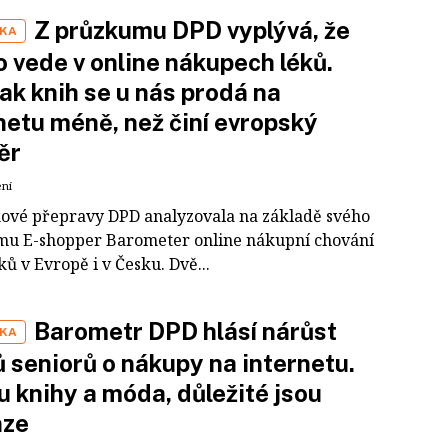
Z průzkumu DPD vyplývá, že
IKA
 vede v online nákupech léků.
k knih se u nás prodá na
netu méně, než činí evropský
ěr
ení
íkové přepravy DPD analyzovala na základě svého
u E-shopper Barometer online nákupní chování
ů v Evropě i v Česku. Dvě...
Barometr DPD hlásí nárůst
IKA
 seniorů o nákupy na internetu.
 knihy a móda, důležité jsou
nze