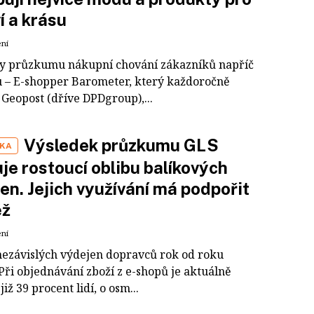
í a krásu
ení
y průzkumu nákupní chování zákazníků napříč
 – E-shopper Barometer, který každoročně
 Geopost (dříve DPDgroup),...
Výsledek průzkumu GLS
IKA
je rostoucí oblibu balíkových
en. Jejich využívání má podpořit
ěž
ení
nezávislých výdejen dopravců rok od roku
Při objednávání zboží z e-shopů je aktuálně
již 39 procent lidí, o osm...