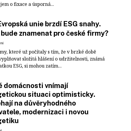
ájem o fixace a úsporná...
Evropská unie brzdí ESG snahy.
 bude znamenat pro české firmy?
ení
rmy, které už počítaly s tím, že v brzké době
yplňovat složitá hlášení o udržitelnosti, známá
atkou ESG, si mohou zatím...
 domácnosti vnímají
etickou situaci optimisticky.
hají na důvěryhodného
atele, modernizaci i novou
getiku
ní