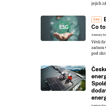
jejich z
ESG
Co to
4 minuty čt
Větší fi
začnou v
pod zkr
České
energ
Spolé
dodav
ener
6 minut čte