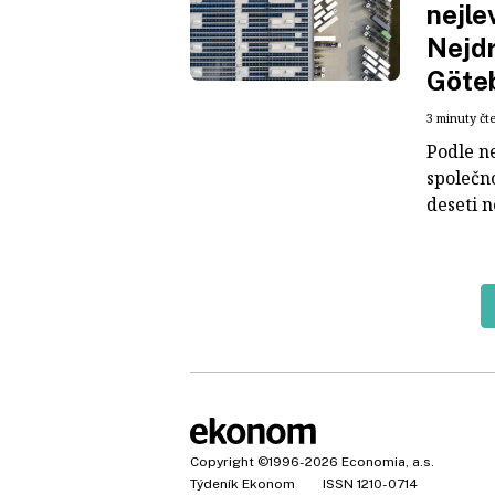
nejle
Nejdr
Göte
3 minuty čt
Podle n
společno
deseti n
Copyright
©1996-2026
Economia, a.s.
Týdeník Ekonom
ISSN 1210-0714