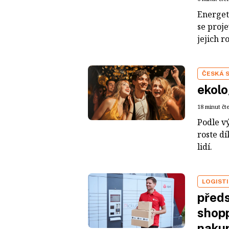
Energeti
se proje
jejich r
ČESKÁ 
ekolo
18 minut čt
Podle v
roste d
lidí.
LOGIST
předs
shopp
nakup