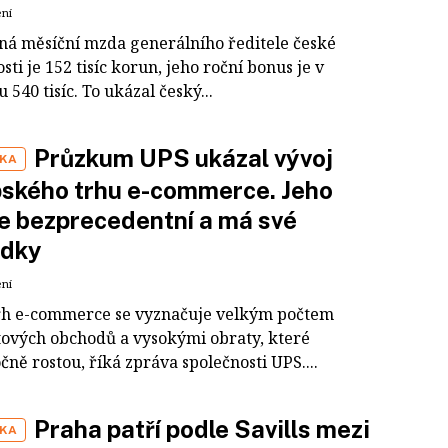
ení
á měsíční mzda generálního ředitele české
sti je 152 tisíc korun, jeho roční bonus je v
540 tisíc. To ukázal český...
Průzkum UPS ukázal vývoj
IKA
ského trhu e-commerce. Jeho
je bezprecedentní a má své
edky
ení
rh e-commerce se vyznačuje velkým počtem
tových obchodů a vysokými obraty, které
ně rostou, říká zpráva společnosti UPS....
Praha patří podle Savills mezi
IKA