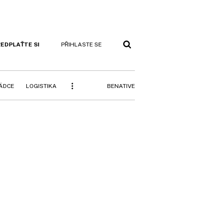
EDPLAŤTE SI
PŘIHLASTE SE
BENATIVE
RÁDCE
LOGISTIKA