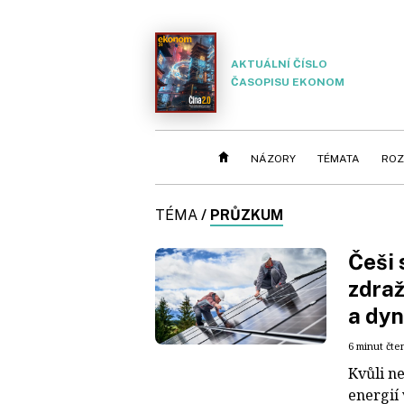
AKTUÁLNÍ ČÍSLO
ČASOPISU EKONOM
NÁZORY
TÉMATA
ROZ
TÉMA
/
PRŮZKUM
Češi 
zdraž
a dyn
6 minut čte
Kvůli ne
energií