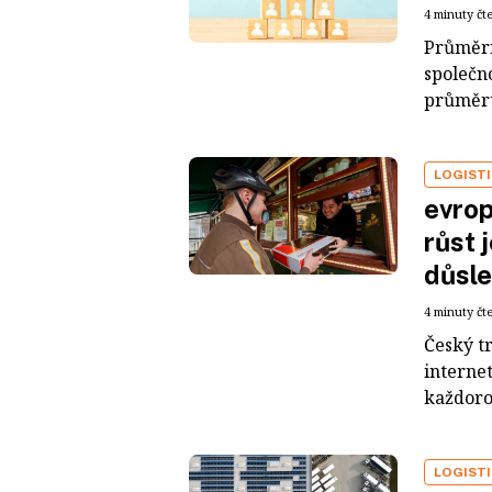
4 minuty čt
Průměrn
společno
průměru 
LOGIST
evrop
růst 
důsl
4 minuty čt
Český t
interne
každoroč
LOGIST