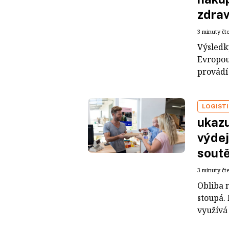
zdrav
3 minuty čt
Výsledk
Evropou
provádí
LOGIST
ukazu
výdej
sout
3 minuty čt
Obliba 
stoupá. 
využívá 