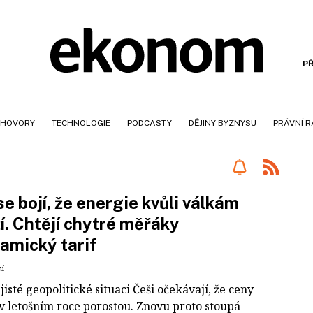
PŘ
HOVORY
TECHNOLOGIE
PODCASTY
DĚJINY BYZNYSU
PRÁVNÍ 
se bojí, že energie kvůli válkám
í. Chtějí chytré měřáky
amický tarif
ní
jisté geopolitické situaci Češi očekávají, že ceny
 v letošním roce porostou. Znovu proto stoupá