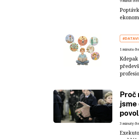
9 minut čte
Poptávk
ekonomi
#DATAV
1 minuta čt
Kdepak p
předevš
profesio
Proč 
jsme 
povo
3 minuty čt
Exekutor