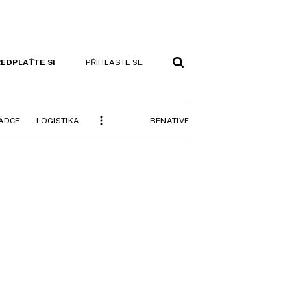
EDPLAŤTE SI
PŘIHLASTE SE
BENATIVE
RÁDCE
LOGISTIKA