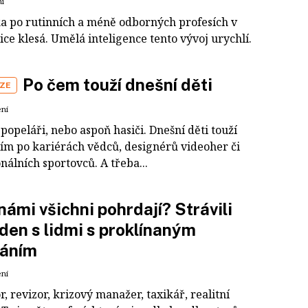
ní
a po rutinních a méně odborných profesích v
ce klesá. Umělá inteligence tento vývoj urychlí.
Po čem touží dnešní děti
IZE
ení
opeláři, nebo aspoň hasiči. Dnešní děti touží
ím po kariérách vědců, designérů videoher či
nálních sportovců. A třeba...
námi všichni pohrdají? Strávili
den s lidmi s proklínaným
láním
ení
, revizor, krizový manažer, taxikář, realitní