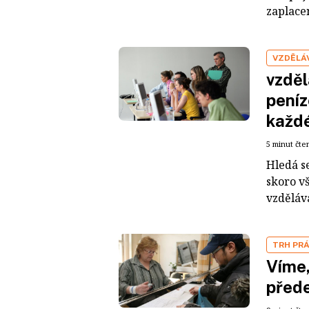
zaplacen
VZDĚLÁ
vzděl
peníz
každ
5 minut čte
Hledá se
skoro v
vzděláv
TRH PR
Víme,
přede