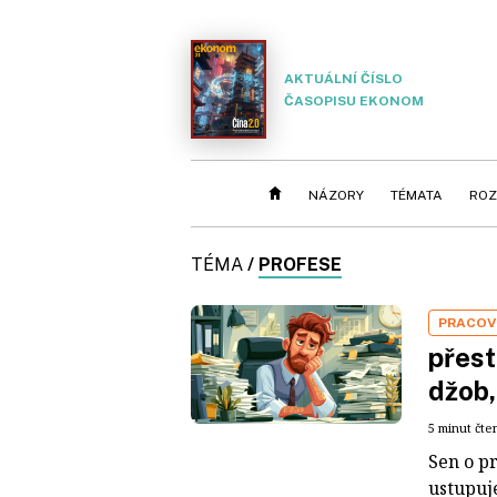
AKTUÁLNÍ ČÍSLO
ČASOPISU EKONOM
NÁZORY
TÉMATA
ROZ
TÉMA
/
PROFESE
PRACOV
přest
džob,
5 minut čte
Sen o pr
ustupuje