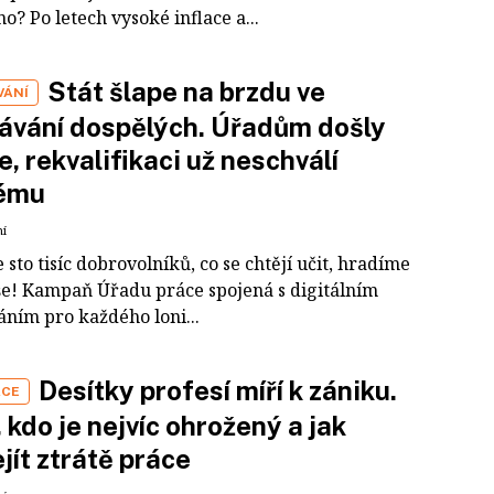
o? Po letech vysoké inflace a...
Stát šlape na brzdu ve
VÁNÍ
ávání dospělých. Úřadům došly
e, rekvalifikaci už neschválí
ému
ní
 sto tisíc dobrovolníků, co se chtějí učit, hradíme
še! Kampaň Úřadu práce spojená s digitálním
áním pro každého loni...
Desítky profesí míří k zániku.
ÁCE
 kdo je nejvíc ohrožený a jak
jít ztrátě práce