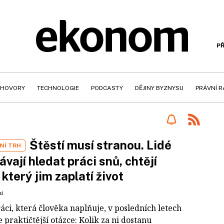
PŘ
HOVORY
TECHNOLOGIE
PODCASTY
DĚJINY BYZNYSU
PRÁVNÍ 
Štěstí musí stranou. Lidé
NÍ TRH
ávají hledat práci snů, chtějí
 který jim zaplatí život
ní
áci, která člověka naplňuje, v posledních letech
 praktičtější otázce: Kolik za ni dostanu