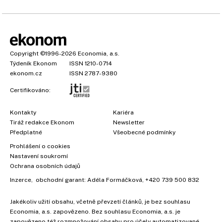
Copyright
©1996-2026
Economia, a.s.
Týdeník Ekonom
ISSN 1210-0714
ekonom.cz
ISSN 2787-9380
Certifikováno:
Kontakty
Kariéra
Tiráž redakce Ekonom
Newsletter
Předplatné
Všeobecné podmínky
Prohlášení o cookies
Nastavení soukromí
Ochrana osobních údajů
Inzerce
, obchodní garant:
Adéla Formáčková
,
+420 739 500 832
Jakékoliv užití obsahu, včetně převzetí článků, je bez souhlasu
Economia, a.s. zapovězeno. Bez souhlasu Economia, a.s. je
zapovězeno též rozmnožování obsahu pro účely automatizované