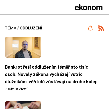
TÉMA
/
ODDLUŽENÍ
Bankrot řeší oddlužením téměř sto tisíc
osob. Novely zákona vycházejí vstříc
dlužníkům, věřitelé zůstávají na druhé koleji
7 minut čtení