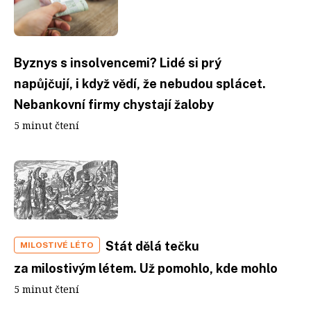
Byznys s insolvencemi? Lidé si prý
napůjčují, i když vědí, že nebudou splácet.
Nebankovní firmy chystají žaloby
5 minut čtení
Stát dělá tečku
MILOSTIVÉ LÉTO
za milostivým létem. Už pomohlo, kde mohlo
5 minut čtení