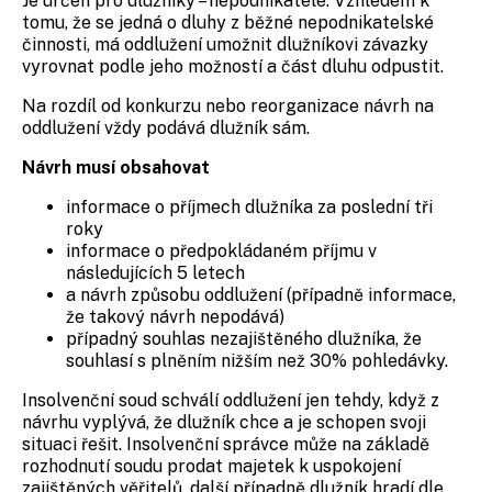
Je určen pro dlužníky – nepodnikatele. Vzhledem k
tomu, že se jedná o dluhy z běžné nepodnikatelské
činnosti, má oddlužení umožnit dlužníkovi závazky
vyrovnat podle jeho možností a část dluhu odpustit.
Na rozdíl od konkurzu nebo reorganizace návrh na
oddlužení vždy podává dlužník sám.
Návrh musí obsahovat
informace o příjmech dlužníka za poslední tři
roky
informace o předpokládaném příjmu v
následujících 5 letech
a návrh způsobu oddlužení (případně informace,
že takový návrh nepodává)
případný souhlas nezajištěného dlužníka, že
souhlasí s plněním nižším než 30% pohledávky.
Insolvenční soud schválí oddlužení jen tehdy, když z
návrhu vyplývá, že dlužník chce a je schopen svoji
situaci řešit. Insolvenční správce může na základě
rozhodnutí soudu prodat majetek k uspokojení
zajištěných věřitelů, další případně dlužník hradí dle