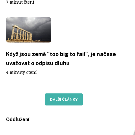
7 minut čtení
Když jsou země "too big to fail", je načase
uvažovat o odpisu dluhu
4 minuty čtení
DALŠÍ ČLÁNKY
Oddlužení