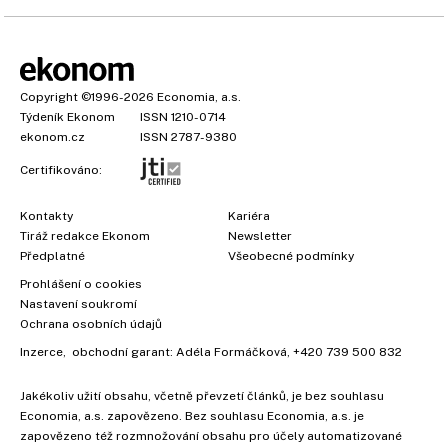
Copyright
©1996-2026
Economia, a.s.
Týdeník Ekonom
ISSN 1210-0714
ekonom.cz
ISSN 2787-9380
Certifikováno:
Kontakty
Kariéra
Tiráž redakce Ekonom
Newsletter
Předplatné
Všeobecné podmínky
Prohlášení o cookies
Nastavení soukromí
Ochrana osobních údajů
Inzerce
, obchodní garant:
Adéla Formáčková
,
+420 739 500 832
Jakékoliv užití obsahu, včetně převzetí článků, je bez souhlasu
Economia, a.s. zapovězeno. Bez souhlasu Economia, a.s. je
zapovězeno též rozmnožování obsahu pro účely automatizované