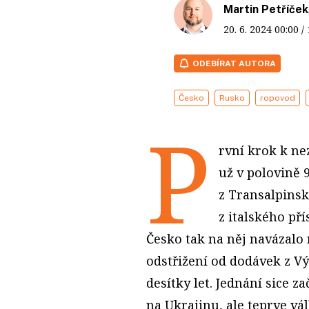
Martin Petříček
20. 6. 2024
00:00
/
ODEBÍRAT AUTORA
Česko
Rusko
ropovod
P
rvní krok k ne
už v polovině 
z Transalpinsk
z italského př
Česko tak na něj navázalo 
odstřižení od dodávek z Vý
desítky let. Jednání sice 
na Ukrajinu, ale teprve vá