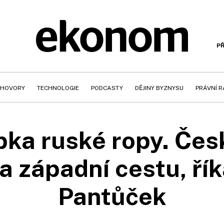
PŘ
HOVORY
TECHNOLOGIE
PODCASTY
DĚJINY BYZNYSU
PRÁVNÍ 
pka ruské ropy. Če
a západní cestu, řík
Pantůček