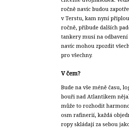
ročně navíc budou zapotřebí
v Terstu, kam nyní připlou
ročně, přibude dalších pad
tankery musí na odbavení č
navíc mohou zpozdit všech
pro všechny.
V čem?
Bude na vše méně času, logi
bouři nad Atlantikem něj
může to rozhodit harmonog
osm rafinerií, každá objed
ropy skládají za sebou jak