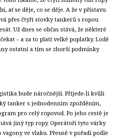
, ať se děje, co se děje. A že v přístavu
vá přes čtyři stovky tankerů s ropou
esát. Už dnes se občas stává, že některé
ekat – a za to platí velké poplatky. Lodě
ny ostatní a tím se zhorší podmínky
stika bude náročnější. Přijede‑li kvůli
aký tanker s jednodenním zpožděním,
ram pro celý ropovod. Po jeho cestě je
nává jiný typ ropy. Operátoři tyto várky
o vagony ve vlaku. Přesně v pořadí podle