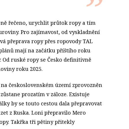
ně řečeno, urychlit průtok ropy a tím
uroviny. Pro zajímavost, od vyskladnění
trvá přeprava ropy přes ropovody TAL
 plánů mají na začátku příštího roku
 Od ruské ropy se Česko definitivně
oviny roku 2025.
l na československém území zprovozněn
, zůstane prozatím v záloze. Existuje
lky by se touto cestou dala přepravovat
zet z Ruska. Loni přepravilo Mero
py. Takřka tři pětiny přitekly