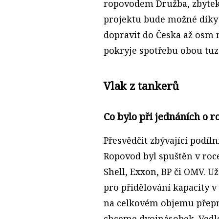
ropovodem Družba, zbytek
projektu bude možné díky
dopravit do Česka až osm 
pokryje spotřebu obou tuz
Vlak z tankerů
Co bylo při jednáních o r
Přesvědčit zbývající podíl
Ropovod byl spuštěn v roce 
Shell, Exxon, BP či OMV. Už
pro přidělování kapacity 
na celkovém objemu přeprav
chceme dvojnásobek. Vedle