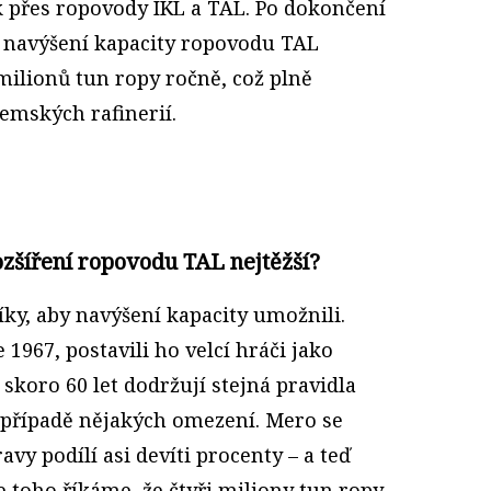
 přes ropovody IKL a TAL. Po dokončení
 navýšení kapacity ropovodu TAL
milionů tun ropy ročně, což plně
emských rafinerií.
ozšíření ropovodu TAL nejtěžší?
níky, aby navýšení kapacity umožnili.
1967, postavili ho velcí hráči jako
 skoro 60 let dodržují stejná pravidla
v případě nějakých omezení. Mero se
y podílí asi devíti procenty – a teď
 toho říkáme, že čtyři miliony tun ropy