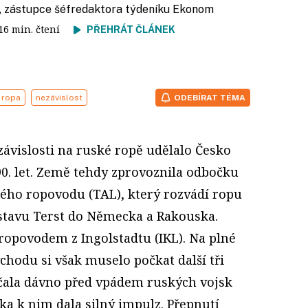
, zástupce šéfredaktora týdeníku Ekonom
 16 min. čtení
PŘEHRÁT ČLÁNEK
ropa
nezávislost
ODEBÍRAT TÉMA
závislosti na ruské ropě udělalo Česko
90. let. Země tehdy zprovoznila odbočku
ého ropovodu (TAL), který rozvádí ropu
ístavu Terst do Německa a Rakouska.
ropovodem z Ingolstadtu (IKL). Na plné
chodu si však muselo počkat další tři
začala dávno před vpádem ruských vojsk
lka k nim dala silný impulz. Přepnutí