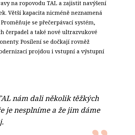
avy na ropovodu TAL a zajistit navýšení
ůček. Větší kapacita nicméně neznamená
 Proměňuje se přečerpávací systém,
ch čerpadel a také nové ultrazvukové
nenty. Posílení se dočkají rovněž
dernizací projdou i vstupní a výstupní
TAL nám dali několik těžkých
že je nesplníme a že jim dáme
j.