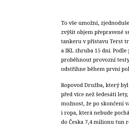
To vše umožní, zjednoduše
zvýšit objem přepravené s
tankeru v přístavu Terst 
a IKL zhruba 15 dní. Podle
proběhnout provozní testy.
odstřihne během první pol
Ropovod Družba, který by
před více než šedesáti lety
možnost, že po skončení vá
i ropa, která nebude pochá
do Česka 7,4 milionu tun ro