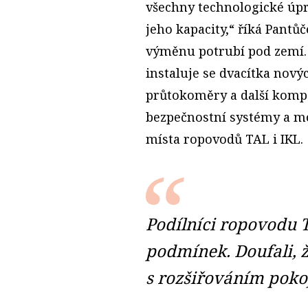
všechny technologické úpr
jeho kapacity,“ říká Pant
výměnu potrubí pod zemí.
instaluje se dvacítka nový
průtokoměry a další kompo
bezpečnostní systémy a mo
místa ropovodů TAL i IKL.
Podílníci ropovodu 
podmínek. Doufali, 
s rozšiřováním poko