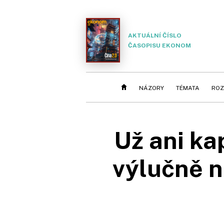
AKTUÁLNÍ ČÍSLO
ČASOPISU EKONOM
NÁZORY
TÉMATA
ROZ
Už ani ka
výlučně n