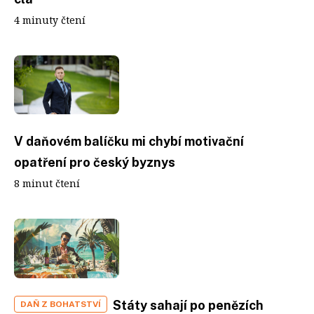
4 minuty čtení
V daňovém balíčku mi chybí motivační
opatření pro český byznys
8 minut čtení
Státy sahají po penězích
DAŇ Z BOHATSTVÍ