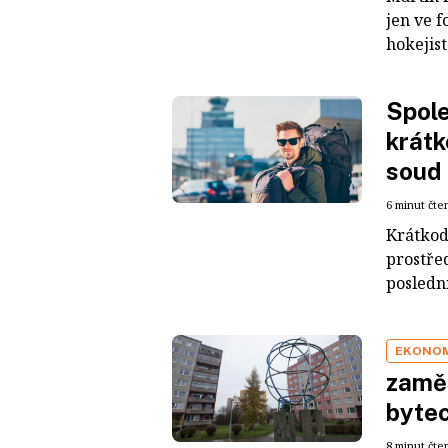
jen ve 
hokejist
Spole
krátk
soud
6 minut čte
Krátkod
prostře
poslední
EKONO
zaměs
byte
8 minut čte