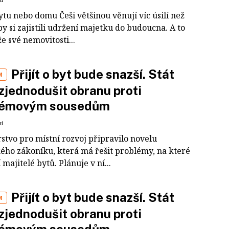
tu nebo domu Češi většinou věnují víc úsilí než
y si zajistili udržení majetku do budoucna. A to
že své nemovitosti...
Přijít o byt bude snazší. Stát
M
zjednodušit obranu proti
lémovým sousedům
ní
stvo pro místní rozvoj připravilo novelu
ého zákoníku, která má řešit problémy, na které
 majitelé bytů. Plánuje v ní...
Přijít o byt bude snazší. Stát
M
zjednodušit obranu proti