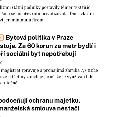
lismu státní podniky postavily téměř 100 tisíc
tšina se po převratu privatizovala. Dnes vlastní
ví jen minimum firem....
Bytová politika v Praze
M
stuje. Za 60 korun za metr bydlí i
teří sociální byt nepotřebují
ní
 magistrát spravuje a pronajímá zhruba 7,7 tisíce
uze u třetiny z nich je jasné, že je využívají lidé,
 skutečně...
podceňují ochranu majetku.
manželská smlouva nestačí
ní