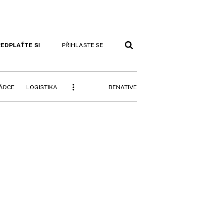
EDPLAŤTE SI
PŘIHLASTE SE
BENATIVE
RÁDCE
LOGISTIKA