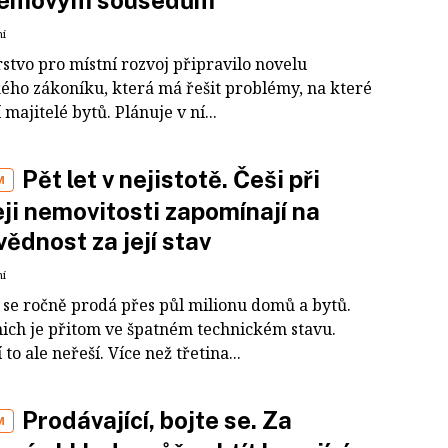
lémovým sousedům
ní
stvo pro místní rozvoj připravilo novelu
ého zákoníku, která má řešit problémy, na které
 majitelé bytů. Plánuje v ní...
Pět let v nejistotě. Češi při
M
ji nemovitosti zapomínají na
ědnost za její stav
ní
 se ročně prodá přes půl milionu domů a bytů.
nich je přitom ve špatném technickém stavu.
 to ale neřeší. Více než třetina...
Prodávající, bojte se. Za
M