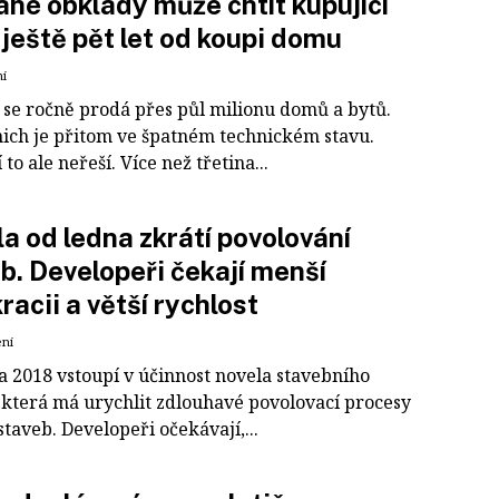
né obklady může chtít kupující
 ještě pět let od koupi domu
ní
 se ročně prodá přes půl milionu domů a bytů.
nich je přitom ve špatném technickém stavu.
 to ale neřeší. Více než třetina...
a od ledna zkrátí povolování
b. Developeři čekají menší
racii a větší rychlost
ení
a 2018 vstoupí v účinnost novela stavebního
 která má urychlit zdlouhavé povolovací procesy
taveb. Developeři očekávají,...