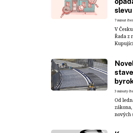
opada
slevu
7 minut čte
V Česku
Řada z 
Kupující
Novel
stave
byrok
3 minuty čt
Od ledn
zákona,
nových s