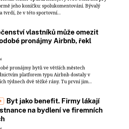
formě jeho koníčku: spolukomentování. Bývalý
a tvrdí, že v této sportovní...
čenství vlastníků může omezit
odobé pronájmy Airbnb, řekl
ní
obé pronájmy bytů ve větších městech
dnictvím platforem typu Airbnb dostaly v
ch týdnech dvě těžké rány. Tu první jim...
Byt jako benefit. Firmy lákají
M
tnance na bydlení ve firemních
ch
ní