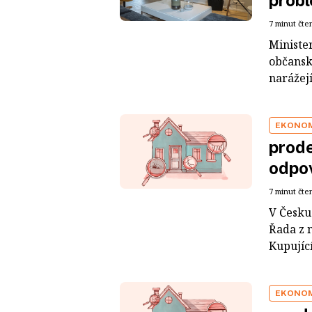
prob
7 minut čte
Minister
občansk
narážejí
EKONO
prode
odpov
7 minut čte
V Česku
Řada z 
Kupující
EKONO