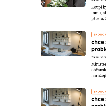
Koupi by
tomu, ab
přesto, 
EKONO
chce 
prob
7 minut čte
Minister
občansk
narážejí
EKONO
chce 