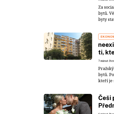
Za socia
bytů. Vě
byty sta
EKONO
neexi
ti, k
7 minut čte
Pražský
bytů. Po
kteří je
Češi 
Před
6 minut čte