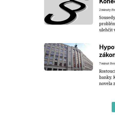
Konec
2 minuty čt
Sousedy 
problémy
ulehčit 
Hypot
zákon
7 minut čte
Rostoucí
banky. 
novela z