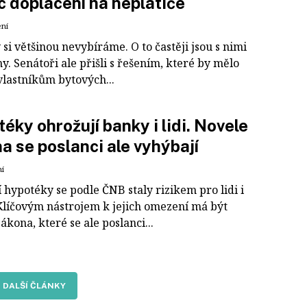
 doplácení na neplatiče
ení
si většinou nevybíráme. O to častěji jsou s nimi
. Senátoři ale přišli s řešením, které by mělo
vlastníkům bytových...
éky ohrožují banky i lidi. Novele
a se poslanci ale vyhýbají
ní
 hypotéky se podle ČNB staly rizikem pro lidi i
Klíčovým nástrojem k jejich omezení má být
ákona, které se ale poslanci...
DALŠÍ ČLÁNKY