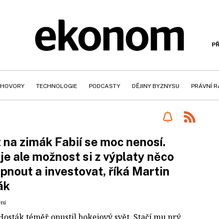
PŘ
HOVORY
TECHNOLOGIE
PODCASTY
DĚJINY BYZNYSU
PRÁVNÍ 
t na zimák Fabií se moc nenosí.
je ale možnost si z výplaty něco
pnout a investovat, říká Martin
ák
ení
Hosták téměř opustil hokejový svět. Stačí mu prý