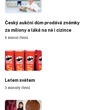
Český aukční dům prodává známky
za miliony a láká na ně i cizince
6 minut čtení
Letem světem
3 minuty čtení