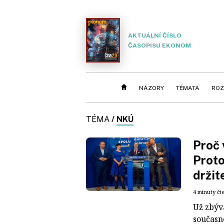
AKTUÁLNÍ ČÍSLO
ČASOPISU EKONOM
NÁZORY
TÉMATA
ROZ
TÉMA
/
NKÚ
Proč 
Proto
držit
4 minuty čt
Už zbývá
současn