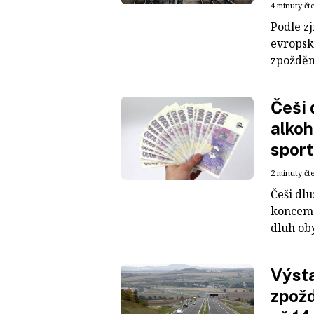
4 minuty čt
Podle z
evropsk
zpoždění
Češi 
alkoh
sport
2 minuty čt
Češi dlu
koncem 
dluh oby
Výsta
zpožd