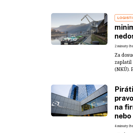
LOGIST
mini
nedo
2 minuty čt
Za dosu
zaplatil
(NKÚ). P
Pirát
pravo
na fi
nebo 
4 minuty čt