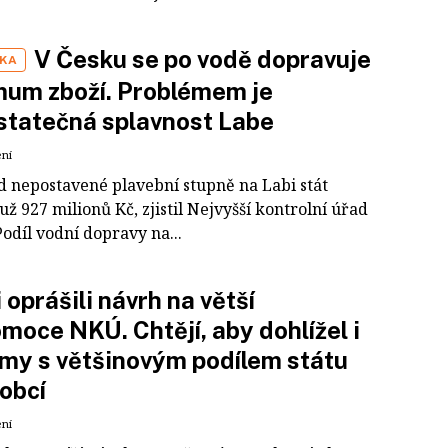
V Česku se po vodě dopravuje
IKA
mum zboží. Problémem je
statečná splavnost Labe
ení
d nepostavené plavební stupně na Labi stát
 už 927 milionů Kč, zjistil Nejvyšší kontrolní úřad
odíl vodní dopravy na...
i oprášili návrh na větší
moce NKÚ. Chtějí, aby dohlížel i
rmy s většinovým podílem státu
obcí
ení