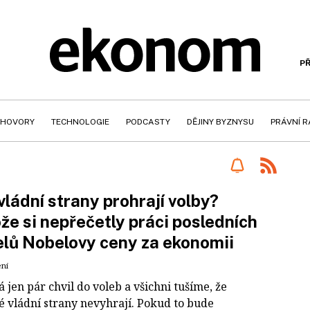
PŘ
HOVORY
TECHNOLOGIE
PODCASTY
DĚJINY BYZNYSU
PRÁVNÍ 
vládní strany prohrají volby?
že si nepřečetly práci posledních
elů Nobelovy ceny za ekonomii
ení
 jen pár chvil do voleb a všichni tušíme, že
é vládní strany nevyhrají. Pokud to bude