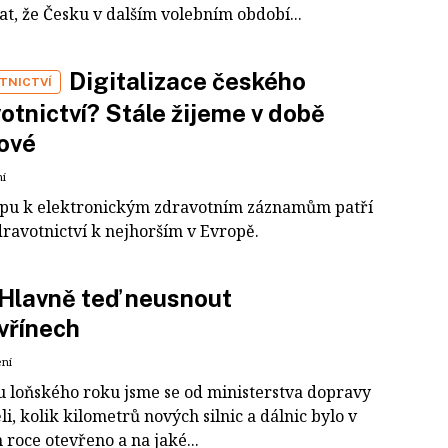
t, že Česku v dalším volebním období...
Digitalizace českého
TNICTVÍ
otnictví? Stále žijeme v době
ové
ní
upu k elektronickým zdravotním záznamům patří
dravotnictví k nejhorším v Evropě.
Hlavně teď neusnout
vřínech
ení
u loňského roku jsme se od ministerstva dopravy
i, kolik kilometrů nových silnic a dálnic bylo v
roce otevřeno a na jaké...