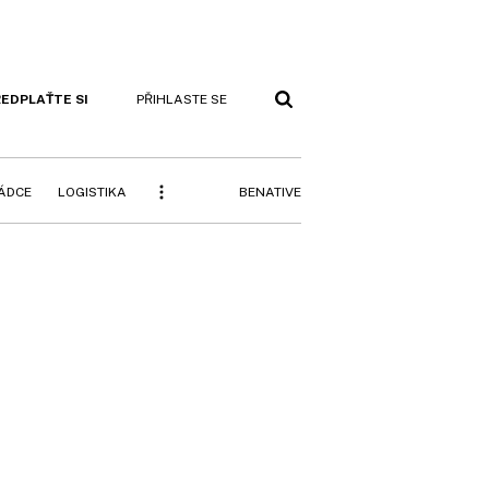
EDPLAŤTE SI
PŘIHLASTE SE
BENATIVE
RÁDCE
LOGISTIKA