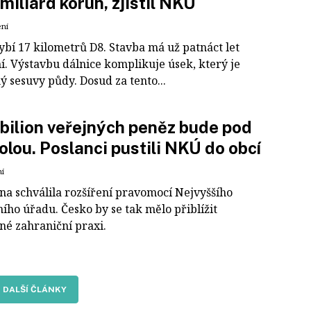
 miliard korun, zjistil NKÚ
ení
ybí 17 kilometrů D8. Stavba má už patnáct let
í. Výstavbu dálnice komplikuje úsek, který je
 sesuvy půdy. Dosud za tento...
 bilion veřejných peněz bude pod
olou. Poslanci pustili NKÚ do obcí
ní
a schválila rozšíření pravomocí Nejvyššího
ího úřadu. Česko by se tak mělo přiblížit
né zahraniční praxi.
DALŠÍ ČLÁNKY