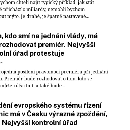
chom chtěli najít typický příklad, jak stát
ě přichází o miliardy, nemohli bychom
t mýto. Je drahé, je špatně nastavené....
, kdo smí na jednání vlády, má
rozhodovat premiér. Nejvyšší
olní úřad protestuje
ení
rojedná posílení pravomocí premiéra při jednání
u. Premiér bude rozhodovat o tom, kdo se
může zúčastnit, a také bude...
ění evropského systému řízení
nic má v Česku výrazné zpoždění,
il Nejvyšší kontrolní úřad