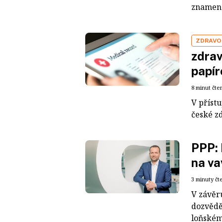
znamena
ZDRAVO
zdrav
papír
8 minut čte
V příst
české z
PPP: 
na va
3 minuty čt
V závěr
dozvěděl
loňském 