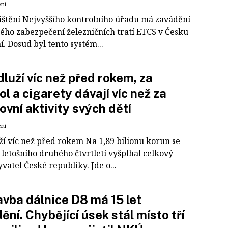
ení
jištění Nejvyššího kontrolního úřadu má zavádění
ého zabezpečení železničních tratí ETCS v Česku
. Dosud byl tento systém...
dluží víc než před rokem, za
ol a cigarety dávají víc než za
ovní aktivity svých dětí
ení
ží víc než před rokem Na 1,89 bilionu korun se
letošního druhého čtvrtletí vyšplhal celkový
vatel České republiky. Jde o...
vba dálnice D8 má 15 let
ění. Chybějící úsek stál místo tří