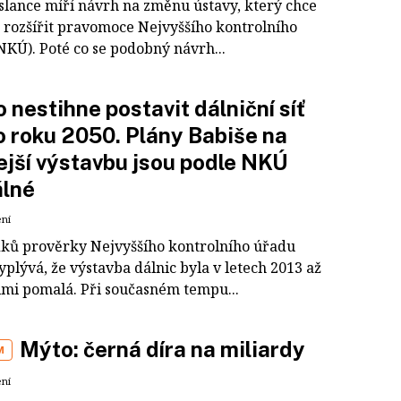
slance míří návrh na změnu ústavy, který chce
 rozšířit pravomoce Nejvyššího kontrolního
NKÚ). Poté co se podobný návrh...
 nestihne postavit dálniční síť
o roku 2050. Plány Babiše na
ejší výstavbu jsou podle NKÚ
álné
ení
dků prověrky Nejvyššího kontrolního úřadu
plývá, že výstavba dálnic byla v letech 2013 až
lmi pomalá. Při současném tempu...
Mýto: černá díra na miliardy
M
ení