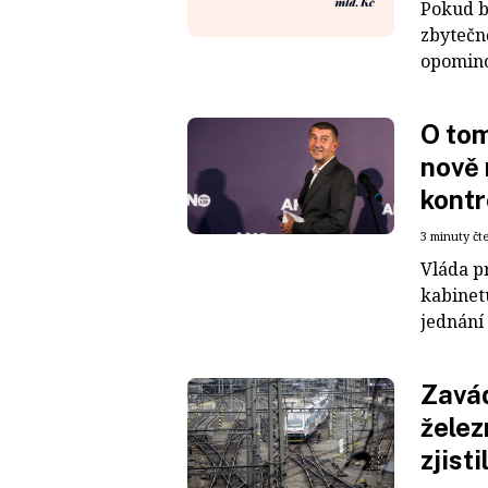
Pokud by
zbytečn
opominou
O tom
nově 
kontr
3 minuty čt
Vláda p
kabinet
jednání 
Zavád
želez
zjist