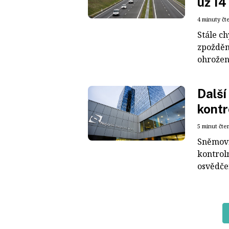
už 14
4 minuty čt
Stále ch
zpožděn
ohrožený
Další
kontr
5 minut čte
Sněmovn
kontroln
osvědče