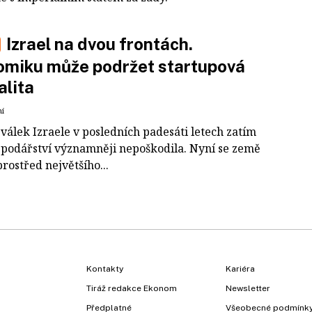
Izrael na dvou frontách.
omiku může podržet startupová
lita
ní
válek Izraele v posledních padesáti letech zatím
spodářství významněji nepoškodila. Nyní se země
prostřed největšího...
Kontakty
Kariéra
Tiráž redakce Ekonom
Newsletter
Předplatné
Všeobecné podmínk