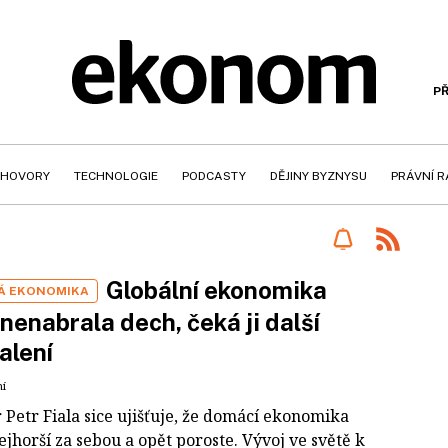
PŘ
HOVORY
TECHNOLOGIE
PODCASTY
DĚJINY BYZNYSU
PRÁVNÍ 
Globální ekonomika
Á EKONOMIKA
 nenabrala dech, čeká ji další
alení
ní
 Petr Fiala sice ujišťuje, že domácí ekonomika
jhorší za sebou a opět poroste. Vývoj ve světě k