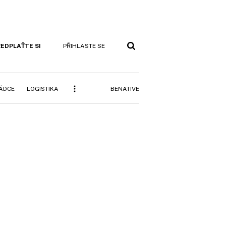
EDPLAŤTE SI
PŘIHLASTE SE
BENATIVE
RÁDCE
LOGISTIKA