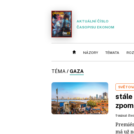
AKTUÁLNÍ ČÍSLO
ČASOPISU EKONOM
NÁZORY
TÉMATA
ROZ
TÉMA
/
GAZA
SVĚTOV
stále
zpom
9 minut čte
Premiér
má už ne