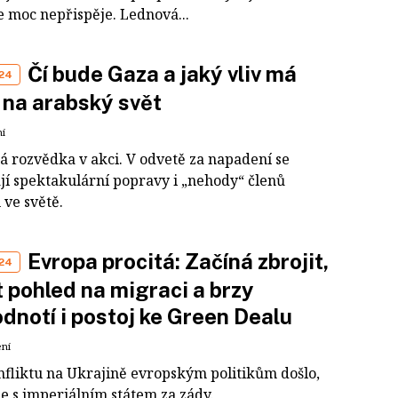
e moc nepřispěje. Lednová...
Čí bude Gaza a jaký vliv má
24
 na arabský svět
ní
ká rozvědka v akci. V odvetě za napadení se
jí spektakulární popravy i „nehody“ členů
ve světě.
Evropa procitá: Začíná zbrojit,
24
 pohled na migraci a brzy
dnotí i postoj ke Green Dealu
ení
nfliktu na Ukrajině evropským politikům došlo,
me s imperiálním státem za zády.