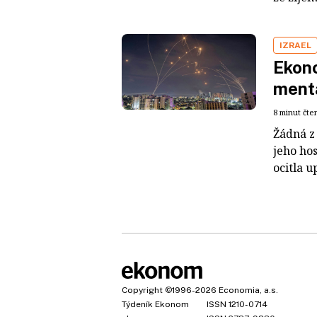
IZRAEL
Ekon
menta
8 minut čte
Žádná z 
jeho ho
ocitla u
Copyright
©1996-2026
Economia, a.s.
Týdeník Ekonom
ISSN 1210-0714