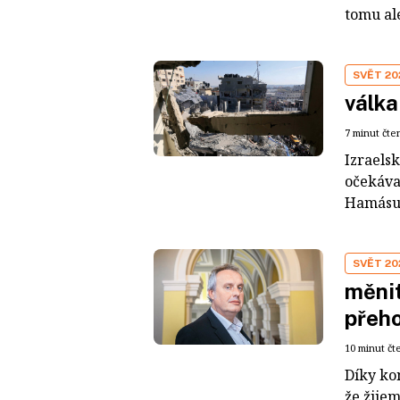
tomu al
SVĚT 20
válka
7 minut čte
Izraels
očekáva
Hamásu 
SVĚT 20
měnit
přeho
10 minut čt
Díky ko
že žije