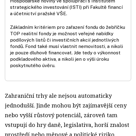
Hospodářské noviny ve spolupráci s Institutem
strategického investování (ISTI) při Fakultě financí
a účetnictví pražské VŠE.
Základním kritériem pro zařazení fondu do žebříčku
TOP realitní fondy je možnost veřejné nabídky
podílových listů či investičních akcií jednotlivých
fondů. Fond také musí vlastnit nemovitosti, a nikoli
je pouze dluhově financovat. Jde tedy o výkonnost
podkladového aktiva, a nikoli jen o výši úroku
poskytnutého úvěru.
Zahraniční trhy ale nejsou automaticky
jednodušší. Jinde mohou být zajímavější ceny
nebo vyšší růstový potenciál, zároveň tam
vstupují do hry daně, legislativa, horší znalost
prostředí nebo měnové a politické riziko.