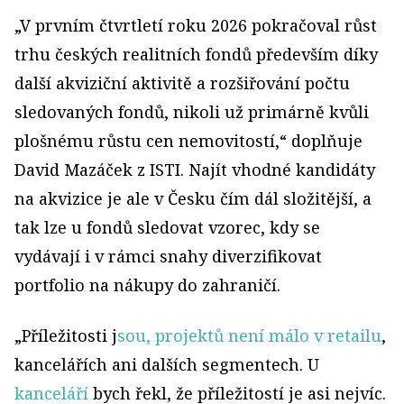
„V prvním čtvrtletí roku 2026 pokračoval růst
trhu českých realitních fondů především díky
další akviziční aktivitě a rozšiřování počtu
sledovaných fondů, nikoli už primárně kvůli
plošnému růstu cen nemovitostí,“ doplňuje
David Mazáček z ISTI. Najít vhodné kandidáty
na akvizice je ale v Česku čím dál složitější, a
tak lze u fondů sledovat vzorec, kdy se
vydávají i v rámci snahy diverzifikovat
portfolio na nákupy do zahraničí.
„Příležitosti j
sou, projektů není málo v retailu
,
kancelářích ani dalších segmentech. U
kanceláří
bych řekl, že příležitostí je asi nejvíc.