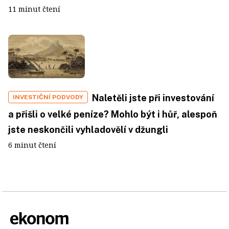
11 minut čtení
Naletěli jste při investování
INVESTIČNÍ PODVODY
a přišli o velké peníze? Mohlo být i hůř, alespoň
jste neskončili vyhladovělí v džungli
6 minut čtení