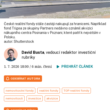
České realitní fondy stále častěji nakupují za hranicemi. Například
fond Trigea ze skupiny Partners nedávno oznámil akvizici
nákupního centra Posnania v Poznani, které patří k největším v
Polsku.
autor:
Shutterstock
David Busta
, vedoucí redaktor investiční
rubriky
1. 7. 2026
18:00
/ 6 min. čtení
PŘEHRÁT ČLÁNEK
ODEBÍRAT AUTORA
nemovitostní fondy
realitní fondy
TOP realitní fondy
nemovitosti
investice
akvizice