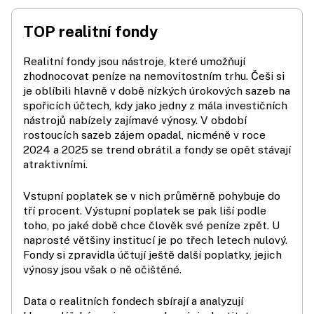
TOP realitní fondy
Realitní fondy jsou nástroje, které umožňují
zhodnocovat peníze na nemovitostním trhu. Češi si
je oblíbili hlavně v době nízkých úrokových sazeb na
spořicích účtech, kdy jako jedny z mála investičních
nástrojů nabízely zajímavé výnosy. V období
rostoucích sazeb zájem opadal, nicméně v roce
2024 a 2025 se trend obrátil a fondy se opět stávají
atraktivními.
Vstupní poplatek se v nich průměrně pohybuje do
tří procent. Výstupní poplatek se pak liší podle
toho, po jaké době chce člověk své peníze zpět. U
naprosté většiny institucí je po třech letech nulový.
Fondy si zpravidla účtují ještě další poplatky, jejich
výnosy jsou však o ně očištěné.
Data o realitních fondech sbírají a analyzují