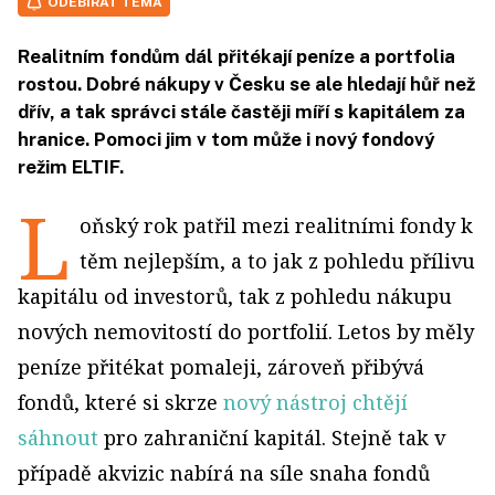
ODEBÍRAT TÉMA
Realitním fondům dál přitékají peníze a portfolia
rostou. Dobré nákupy v Česku se ale hledají hůř než
dřív, a tak správci stále častěji míří s kapitálem za
hranice. Pomoci jim v tom může i nový fondový
režim ELTIF.
L
oňský rok patřil mezi realitními fondy k
těm nejlepším, a to jak z pohledu přílivu
kapitálu od investorů, tak z pohledu nákupu
nových nemovitostí do portfolií. Letos by měly
peníze přitékat pomaleji, zároveň přibývá
fondů, které si skrze
nový nástroj chtějí
sáhnout
pro zahraniční kapitál. Stejně tak v
případě akvizic nabírá na síle snaha fondů