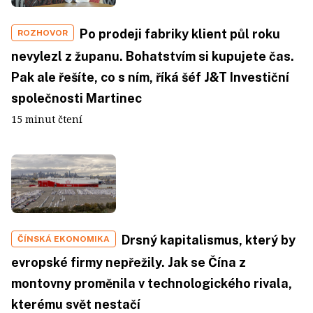
Po prodeji fabriky klient půl roku
ROZHOVOR
nevylezl z županu. Bohatstvím si kupujete čas.
Pak ale řešíte, co s ním, říká šéf J&T Investiční
společnosti Martinec
15 minut čtení
Drsný kapitalismus, který by
ČÍNSKÁ EKONOMIKA
evropské firmy nepřežily. Jak se Čína z
montovny proměnila v technologického rivala,
kterému svět nestačí