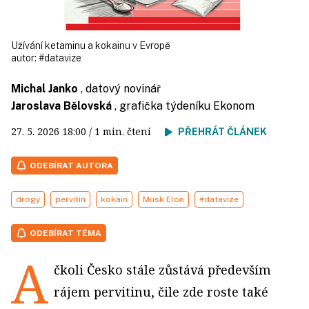
Užívání ketaminu a kokainu v Evropě
autor:
#datavize
Michal Janko
, datový novinář
Jaroslava Bělovská
, grafička týdeníku Ekonom
27. 5. 2026
18:00
/ 1 min. čtení
PŘEHRÁT ČLÁNEK
ODEBÍRAT AUTORA
drogy
pervitin
kokain
Musk Elon
#datavize
ODEBÍRAT TÉMA
A
čkoli Česko stále zůstává především
rájem pervitinu, čile zde roste také