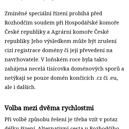
Zmíněné speciální řízení probíhá před
Rozhodčím soudem při Hospodářské komoře
České republiky a Agrární komoře České
republiky. Jeho výsledkem může být zrušení
cizí registrace domény či její převedení na
navrhovatele. V
loňském roce byla takto
zahájena necelá tisícovka doménových sporů a
netýkají se pouze domén končících .cz či .eu,
ale i dalších.
Volba mezi dvěma rychlostmi
Při volbě způsobu řešení je třeba vzít v potaz
délku řízení. Alternativní cesta u Rozhodčího