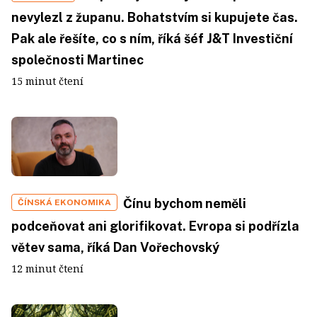
nevylezl z županu. Bohatstvím si kupujete čas.
Pak ale řešíte, co s ním, říká šéf J&T Investiční
společnosti Martinec
15 minut čtení
Čínu bychom neměli
ČÍNSKÁ EKONOMIKA
podceňovat ani glorifikovat. Evropa si podřízla
větev sama, říká Dan Vořechovský
12 minut čtení