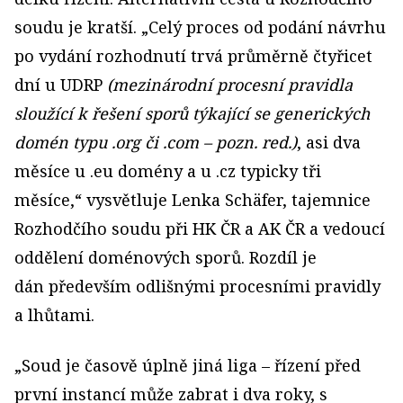
soudu je kratší. „Celý proces od podání návrhu
po vydání rozhodnutí trvá průměrně čtyřicet
dní u UDRP
(mezinárodní procesní pravidla
sloužící k řešení sporů týkající se generických
domén typu .org či .com – pozn. red.)
, asi dva
měsíce u .eu domény a u .cz typicky tři
měsíce,“ vysvětluje Lenka Schäfer, tajemnice
Rozhodčího soudu při HK ČR a AK ČR a vedoucí
oddělení doménových sporů. Rozdíl je
dán především odlišnými procesními pravidly
a lhůtami.
„Soud je časově úplně jiná liga – řízení před
první instancí může zabrat i dva roky, s