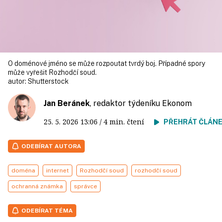
O doménové jméno se může rozpoutat tvrdý boj. Případné spory
může vyřešit Rozhodčí soud.
autor:
Shutterstock
Jan Beránek
, redaktor týdeníku Ekonom
25. 5. 2026
13:06
/ 4 min. čtení
PŘEHRÁT ČLÁN
ODEBÍRAT AUTORA
doména
internet
Rozhodčí soud
rozhodčí soud
ochranná známka
správce
ODEBÍRAT TÉMA