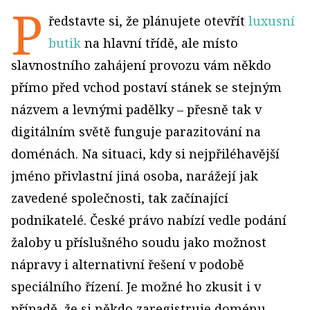
P
ředstavte si, že plánujete otevřít
luxusní
butik
na hlavní třídě, ale místo
slavnostního zahájení provozu vám někdo
přímo před vchod postaví stánek se stejným
názvem a levnými padělky – přesně tak v
digitálním světě funguje parazitování na
doménách. Na situaci, kdy si nejpřiléhavější
jméno přivlastní jiná osoba, narážejí jak
zavedené společnosti, tak začínající
podnikatelé. České právo nabízí vedle podání
žaloby u příslušného soudu jako možnost
nápravy i alternativní řešení v podobě
speciálního řízení. Je možné ho zkusit i v
případě, že si někdo zaregistruje doménu