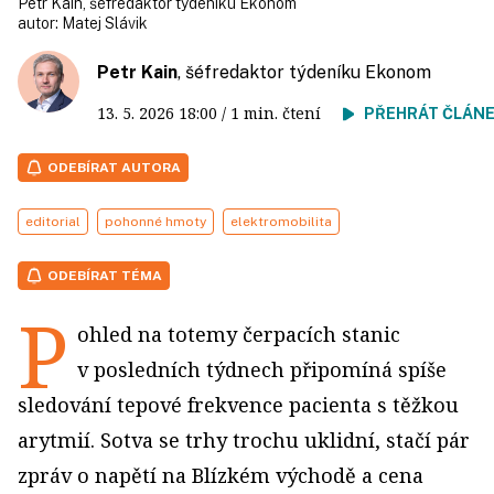
Petr Kain, šéfredaktor týdeníku Ekonom
autor:
Matej Slávik
Petr Kain
, šéfredaktor týdeníku Ekonom
13. 5. 2026
18:00
/ 1 min. čtení
PŘEHRÁT ČLÁN
ODEBÍRAT AUTORA
editorial
pohonné hmoty
elektromobilita
ODEBÍRAT TÉMA
P
ohled na totemy čerpacích stanic
v posledních týdnech připomíná spíše
sledování tepové frekvence pacienta s těžkou
arytmií. Sotva se trhy trochu uklidní, stačí pár
zpráv o napětí na Blízkém východě a cena