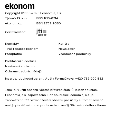
Copyright
©1996-2026
Economia, a.s.
Týdeník Ekonom
ISSN 1210-0714
ekonom.cz
ISSN 2787-9380
Certifikováno:
Kontakty
Kariéra
Tiráž redakce Ekonom
Newsletter
Předplatné
Všeobecné podmínky
Prohlášení o cookies
Nastavení soukromí
Ochrana osobních údajů
Inzerce
, obchodní garant:
Adéla Formáčková
,
+420 739 500 832
Jakékoliv užití obsahu, včetně převzetí článků, je bez souhlasu
Economia, a.s. zapovězeno. Bez souhlasu Economia, a.s. je
zapovězeno též rozmnožování obsahu pro účely automatizované
analýzy textů nebo dat podle ustanovení § 39c autorského zákona.