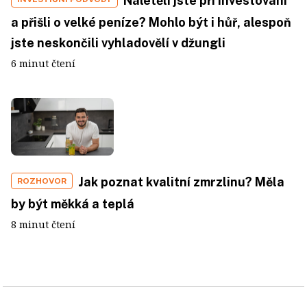
Naletěli jste při investování
a přišli o velké peníze? Mohlo být i hůř, alespoň
jste neskončili vyhladovělí v džungli
6 minut čtení
Jak poznat kvalitní zmrzlinu? Měla
ROZHOVOR
by být měkká a teplá
8 minut čtení