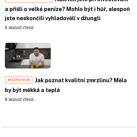
a přišli o velké peníze? Mohlo být i hůř, alespoň
jste neskončili vyhladovělí v džungli
6 minut čtení
Jak poznat kvalitní zmrzlinu? Měla
ROZHOVOR
by být měkká a teplá
8 minut čtení