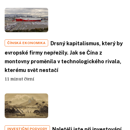
Drsný kapitalismus, který by
ČÍNSKÁ EKONOMIKA
evropské firmy nepřežily. Jak se Čína z
montovny proměnila v technologického rivala,
kterému svět nestačí
11 minut čtení
Naletěli jste při investování
INVESTIČNÍ PODVODY