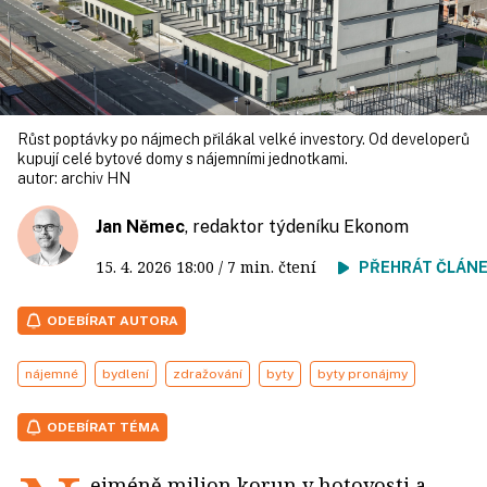
Růst poptávky po nájmech přilákal velké investory. Od developerů
kupují celé bytové domy s nájemními jednotkami.
autor:
archiv HN
Jan Němec
, redaktor týdeníku Ekonom
15. 4. 2026
18:00
/ 7 min. čtení
PŘEHRÁT ČLÁN
ODEBÍRAT AUTORA
nájemné
bydlení
zdražování
byty
byty pronájmy
ODEBÍRAT TÉMA
ejméně milion korun v hotovosti a