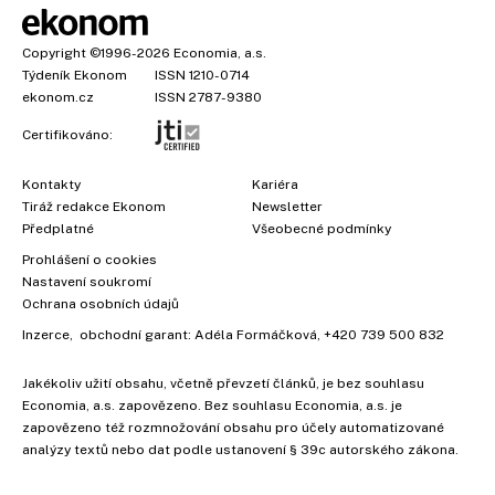
Copyright
©1996-2026
Economia, a.s.
Týdeník Ekonom
ISSN 1210-0714
ekonom.cz
ISSN 2787-9380
Certifikováno:
Kontakty
Kariéra
Tiráž redakce Ekonom
Newsletter
Předplatné
Všeobecné podmínky
Prohlášení o cookies
Nastavení soukromí
Ochrana osobních údajů
Inzerce
, obchodní garant:
Adéla Formáčková
,
+420 739 500 832
Jakékoliv užití obsahu, včetně převzetí článků, je bez souhlasu
Economia, a.s. zapovězeno. Bez souhlasu Economia, a.s. je
zapovězeno též rozmnožování obsahu pro účely automatizované
analýzy textů nebo dat podle ustanovení § 39c autorského zákona.