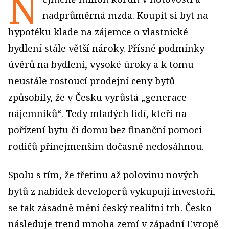
N
nadprůměrná mzda. Koupit si byt na
hypotéku klade na zájemce o vlastnické
bydlení stále větší nároky. Přísné podmínky
úvěrů na bydlení, vysoké úroky a k tomu
neustále rostoucí prodejní ceny bytů
způsobily, že v Česku vyrůstá „generace
nájemníků“. Tedy mladých lidí, kteří na
pořízení bytu či domu bez finanční pomoci
rodičů přinejmenším dočasně nedosáhnou.
Spolu s tím, že třetinu až polovinu nových
bytů z nabídek developerů vykupují investoři,
se tak zásadně mění český realitní trh. Česko
následuje trend mnoha zemí v západní Evropě