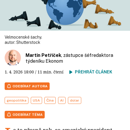
Velmocenské šachy.
autor:
Shutterstock
Martin Petříček
, zástupce šéfredaktora
týdeníku Ekonom
1. 4. 2026
18:00
/ 11 min. čtení
PŘEHRÁT ČLÁNEK
ODEBÍRAT AUTORA
geopolitika
USA
Čína
AI
dolar
ODEBÍRAT TÉMA