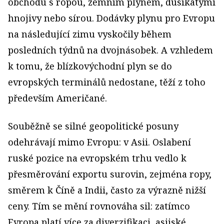
obchodu s ropou, zemním plynem, dusíkatými
hnojivy nebo sírou. Dodávky plynu pro Evropu
na následující zimu vyskočily během
posledních týdnů na dvojnásobek. A vzhledem
k tomu, že blízkovýchodní plyn se do
evropských terminálů nedostane, těží z toho
především Američané.
Souběžně se silné geopolitické posuny
odehrávají mimo Evropu: v Asii. Oslabení
ruské pozice na evropském trhu vedlo k
přesměrování exportu surovin, zejména ropy,
směrem k Číně a Indii, často za výrazně nižší
ceny. Tím se mění rovnováha sil: zatímco
Evropa platí více za diverzifikaci, asijské