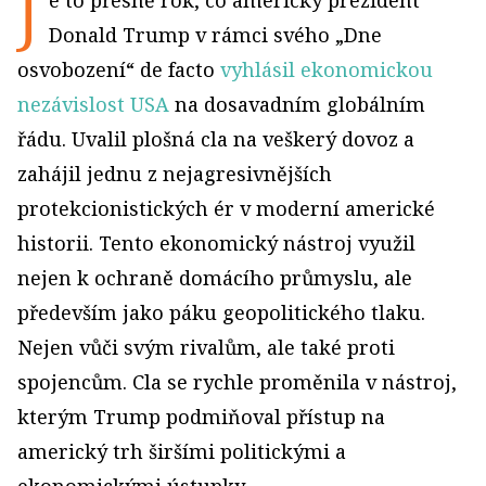
J
e to přesně rok, co americký prezident
Donald Trump v rámci svého „Dne
osvobození“ de facto
vyhlásil ekonomickou
nezávislost USA
na dosavadním globálním
řádu. Uvalil plošná cla na veškerý dovoz a
zahájil jednu z nejagresivnějších
protekcionistických ér v moderní americké
historii. Tento ekonomický nástroj využil
nejen k ochraně domácího průmyslu, ale
především jako páku geopolitického tlaku.
Nejen vůči svým rivalům, ale také proti
spojencům. Cla se rychle proměnila v nástroj,
kterým Trump podmiňoval přístup na
americký trh širšími politickými a