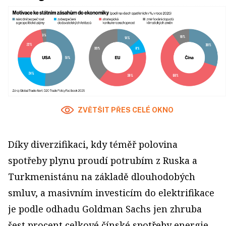
ZVĚTŠIT PŘES CELÉ OKNO
Díky diverzifikaci, kdy téměř polovina
spotřeby plynu proudí potrubím z Ruska a
Turkmenistánu na základě dlouhodobých
smluv, a masivním investicím do elektrifikace
je podle odhadu Goldman Sachs jen zhruba
šest procent celkové čínské spotřeby energie