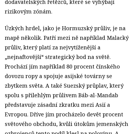
dodavatelských řetězců, které se vyhýbají
rizikovým zónám.
Úzkých hrdel, jako je Hormuzský průliv, je na
mapě několik. Patří mezi ně například Malacký
průliv, který platí za nejvytíženější a
„nejnaftovější“ strategický bod na světě.
Prochází jím například 80 procent čínského
dovozu ropy a spojuje asijské továrny se
zbytkem světa. A také Suezský průplav, který
spolu s přilehlým průlivem Báb-al-Mandab
představuje zásadní zkratku mezi Asií a
Evropou. Dříve jím procházelo devět procent
světového obchodu, kvůli útokům jemenských
ozbrojenců tento podíl klesl na polovinu. A