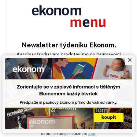
Newsletter týdeníku Ekonom.
Každou středu vám představíme nejzajímavější
×
texty aktuálního vydání, které si můžete přečíst na
webu ekonom.cz. Týdeník Ekonom vám už více jak
33 let přináší zajímavý obsah, bez kterého
nemůžete být, který vás rozvíjí a baví!
PŘIHLÁSIT SE K ODBĚRU
Odhlásit se můžete kdykoliv.
Přihlášením k newsletteru beru na vědomí, že dochází ke sbírání a
zpracování osobních údajů. Více informací o zásadách ochrany
osobních údajů naleznete
ZDE
.