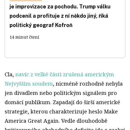
je improvizace za pochodu. Trump válku
podcenil a profituje z ní někdo jiný, říká
politický geograf Kofroň
14 minut čtení
Cla,
navíc z velké části zrušená americkým
Nejvyšším soudem
, nicméně rozhodně nebyla
jen divadlem nebo politickým signálem pro
domácí publikum. Zapadají do širší americké
strategie, kterou charakterizuje heslo Make
America Great Again. Vedle dlouhodobě
kritizovaného obchodního deficitu jde o reakci