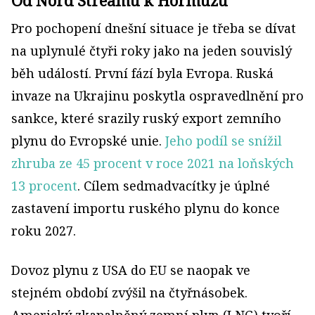
Pro pochopení dnešní situace je třeba se dívat
na uplynulé čtyři roky jako na jeden souvislý
běh událostí. První fází byla Evropa. Ruská
invaze na Ukrajinu poskytla ospravedlnění pro
sankce, které srazily ruský export zemního
plynu do Evropské unie.
Jeho podíl se snížil
zhruba ze 45 procent v roce 2021 na loňských
13 procent
. Cílem sedmadvacítky je úplné
zastavení importu ruského plynu do konce
roku 2027.
Dovoz plynu z USA do EU se naopak ve
stejném období zvýšil na čtyřnásobek.
Americký zkapalněný zemní plyn (LNG) tvoří