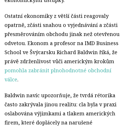
ekonomickými ústupky.
Ostatní ekonomiky z větší části reagovaly
opatrně, zčásti snahou o vyjednávání a zčásti
přesměrováním obchodu jinak než otevřenou
odvetou. Ekonom a profesor na IMD Business
School ve Švýcarsku Richard Baldwin říká, že
právě zdrženlivost vůči americkým krokům
pomohla zabránit plnohodnotné obchodní
válce
.
Baldwin navíc upozorňuje, že tvrdá rétorika
často zakrývala jinou realitu: cla byla v praxi
oslabována výjimkami a tlakem amerických
firem, které doplácely na narušené