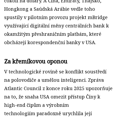
cokoli na dolary. A Čína, Emiráty, Thajsko,
Hongkong a Saúdská Arábie vedle toho
spustily v pilotním provozu projekt mBridge
využívající digitální měny centrálních bank k
okamžitým přeshraničním platbám, které
obcházejí korespondenční banky v USA.
Za křemíkovou oponou
V technologické rovině se konflikt soustředí
na polovodiče a umělou inteligenci. Zpráva
Atlantic Council z konce roku 2025 upozorňuje
na to, že snaha USA omezit přístup Číny k
high-end čipům a výrobním
technologiím paradoxně urychlila její