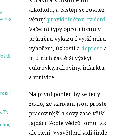
e
alkoholu, a častěji se rovněž
y
věnují
pravidelnému cvičení
.
šachy,
Večerní typy oproti tomu v
průměru vykazují vyšší míru
vyhoření, úzkosti a
deprese
a
n
ještě
je u nich častější výskyt
cukrovky, rakoviny, infarktu
a mrtvice.
aží i
Na první pohled by se tedy
zdálo, že skřivani jsou prostě
y. Ty
pracovitější a sovy zase větší
lajdáci. Podle vědců tomu tak
ními,
ale není. Vysvětlení vidí jinde