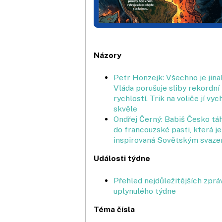
Názory
Petr Honzejk: Všechno je jina
Vláda porušuje sliby rekordní
rychlostí. Trik na voliče jí vyc
skvěle
Ondřej Černý: Babiš Česko tá
do francouzské pasti, která je
inspirovaná Sovětským svaz
Události týdne
Přehled nejdůležitějších zprá
uplynulého týdne
Téma čísla