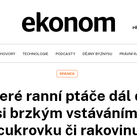
PŘ
HOVORY
TECHNOLOGIE
PODCASTY
DĚJINY BYZNYSU
PRÁVNÍ 
SPÁNEK
eré ranní ptáče dál
i brzkým vstáváním
cukrovku či rakovin