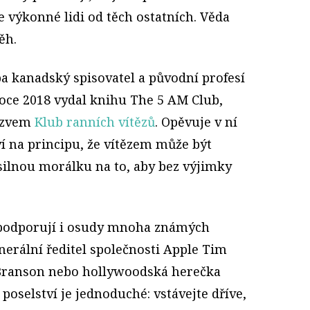
e výkonné lidi od těch ostatních. Věda
běh.
ba kanadský spisovatel a původní profesí
oce 2018 vydal knihu The 5 AM Club,
názvem
Klub ranních vítězů
. Opěvuje v ní
aví na principu, že vítězem může být
silnou morálku na to, aby bez výjimky
 podporují i osudy mnoha známých
enerální ředitel společnosti Apple Tim
 Branson nebo hollywoodská herečka
 poselství je jednoduché: vstávejte dříve,