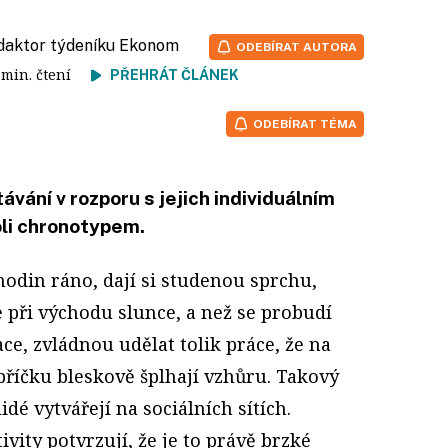
edaktor týdeníku Ekonom
ODEBÍRAT AUTORA
6 min. čtení
PŘEHRÁT ČLÁNEK
ODEBÍRAT TÉMA
távání v rozporu s jejich individuálním
li chronotypem.
hodin ráno, dají si studenou sprchu,
při východu slunce, a než se probudí
ce, zvládnou udělat tolik práce, že na
říčku bleskově šplhají vzhůru. Takový
dé vytvářejí na sociálních sítích.
vity potvrzují, že je to právě brzké