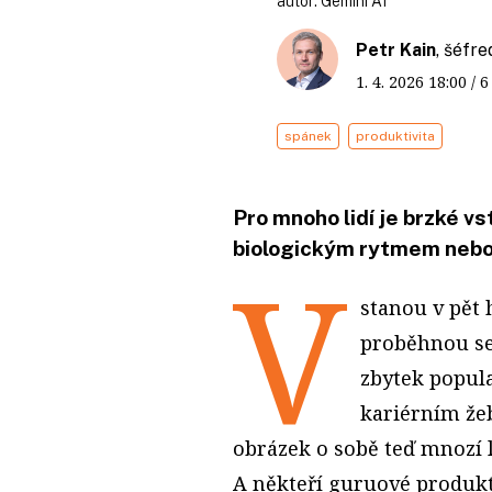
autor:
Gemini AI
Petr Kain
, šéfr
1. 4. 2026
18:00
/ 
spánek
produktivita
Pro mnoho lidí je brzké vs
biologickým rytmem nebo
V
stanou v pět 
proběhnou se 
zbytek popula
kariérním žeb
obrázek o sobě teď mnozí li
A někteří guruové produkti