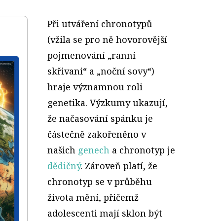
Při utváření chronotypů
(vžila se pro ně hovorovější
pojmenování „ranní
skřivani“ a „noční sovy“)
hraje významnou roli
genetika. Výzkumy ukazují,
že načasování spánku je
částečně zakořeněno v
našich
genech
a chronotyp je
dědičný
. Zároveň platí, že
chronotyp se v průběhu
života mění, přičemž
adolescenti mají sklon být