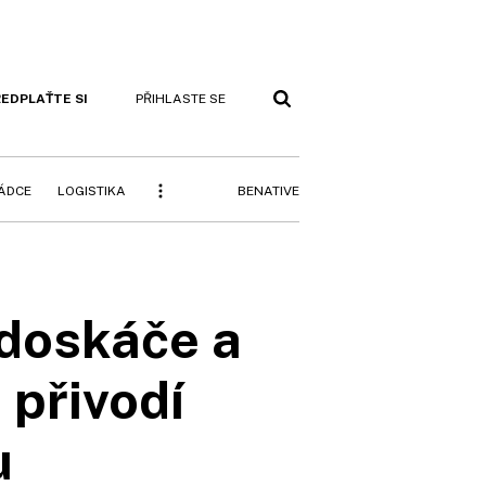
EDPLAŤTE SI
PŘIHLASTE SE
BENATIVE
RÁDCE
LOGISTIKA
 doskáče a
 přivodí
u