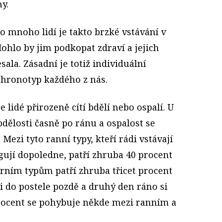
y.
ro mnoho lidí je takto brzké vstávání v
Mohlo by jim podkopat zdraví a jejich
ala. Zásadní je totiž individuální
chronotyp každého z nás.
 lidé přirozeně cítí bdělí nebo ospalí. U
dělosti časně po ránu a ospalost se
ezi tyto ranní typy, kteří rádi vstávají
gují dopoledne, patří zhruba 40 procent
rním typům patří zhruba třicet procent
di do postele pozdě a druhý den ráno si
 procent se pohybuje někde mezi ranním a