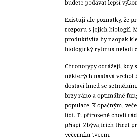
budete podávat lepší výkon
Existují ale poznatky, že p
rozporu s jejich biologií. 
produktivita by naopak kles
biologický rytmus neboli 
Chronotypy odrážejí, kdy se
některých nastává vrchol b
dostaví hned se setměním. M
brzy ráno a optimálně fun
populace. K opačným, veče
lidí. Ti přirozeně chodí rá
přispí. Zbývajících třicet
večerním typem.