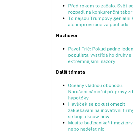
Před rokem to začalo. Svět s
rozpadl na konkurenční tábor
To nejsou Trumpovy geniální 
ale improvizace za pochodu
Rozhovor
Pavol Frič: Pokud padne jede
populista, vystřídá ho druhý s 
extrémnějšími názory
Další témata
Oceány vládnou obchodu.
Narušení námořní přepravy zdr
hypotéky
Havlíček se pokusí omezit
zakleká­vání na inovativní firm
se bojí o know‑how
Musíte buď panikařit mezi prv
nebo nedělat nic