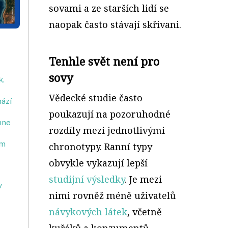
sovami a ze starších lidí se
naopak často stávají skřivani.
Tenhle svět není pro
sovy
k.
Vědecké studie často
hází
poukazují na pozoruhodné
hne
rozdíly mezi jednotlivými
em
chronotypy. Ranní typy
obvykle vykazují lepší
studijní výsledky
. Je mezi
v
nimi rovněž méně uživatelů
návykových látek
, včetně
kuřáků a konzumentů