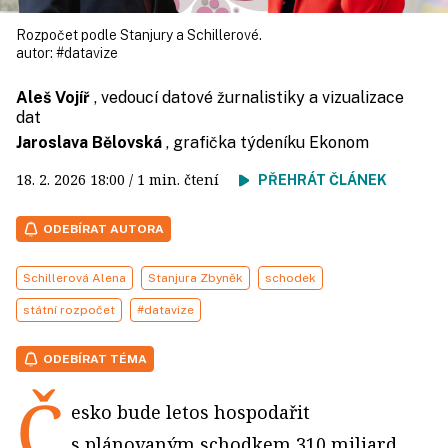
Rozpočet podle Stanjury a Schillerové.
autor:
#datavize
Aleš Vojíř
, vedoucí datové žurnalistiky a vizualizace
dat
Jaroslava Bělovská
, grafička týdeníku Ekonom
18. 2. 2026
18:00
/ 1 min. čtení
PŘEHRÁT ČLÁNEK
ODEBÍRAT AUTORA
Schillerová Alena
Stanjura Zbyněk
schodek
státní rozpočet
#datavize
ODEBÍRAT TÉMA
Č
esko bude letos hospodařit
s plánovaným schodkem 310 miliard