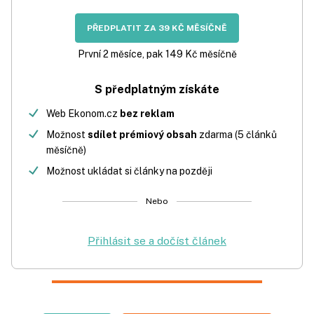
PŘEDPLATIT ZA 39 KČ MĚSÍČNĚ
První 2 měsíce, pak 149 Kč měsíčně
S předplatným získáte
Web Ekonom.cz
bez reklam
Možnost
sdílet prémiový obsah
zdarma (5 článků
měsíčně)
Možnost ukládat si články na později
Nebo
Přihlásit se a dočíst článek