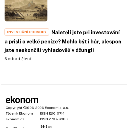
Naletěli jste při investování
INVESTIČNÍ PODVODY
a přišli o velké peníze? Mohlo být i hůř, alespoň
jste neskončili vyhladovělí v džungli
6 minut čtení
Copyright
©1996-2026
Economia, a.s.
Týdeník Ekonom
ISSN 1210-0714
ekonom.cz
ISSN 2787-9380