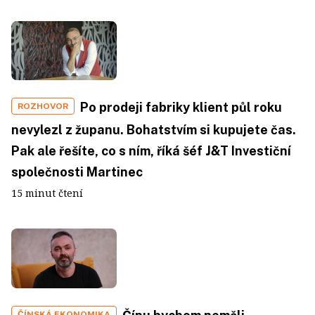
Po prodeji fabriky klient půl roku
ROZHOVOR
nevylezl z županu. Bohatstvím si kupujete čas.
Pak ale řešíte, co s ním, říká šéf J&T Investiční
společnosti Martinec
15 minut čtení
ČÍNSKÁ EKONOMIKA