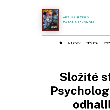
AKTUÁLNÍ ČÍSLO
ČASOPISU EKONOM
NÁZORY
TÉMATA
ROZ
Složité s
Psycholog,
odhali