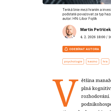
Tenká linie mezi hraním a inves
podstatě považovat za typ haza
autor:
HN - Libor Fojtík
Martin Petříček
4. 2. 2026
18:00
/ 
ODEBÍRAT AUTORA
psychologie
kasino
hra
V
ětšina manaže
plná kognitiv
rozhodování. 
podnikohospo