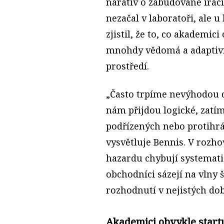
narativ o zabudované iraci
nezačal v laboratoři, ale u
zjistil, že to, co akademic
mnohdy vědomá a adaptivní
prostředí.
„Často trpíme nevýhodou d
nám přijdou logické, zatí
podřízených nebo protihrá
vysvětluje Bennis. V rozho
hazardu chybují systemat
obchodníci sázejí na vlny 
rozhodnutí v nejistých do
Akademici obvykle startu