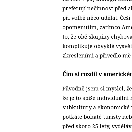
preferují nečinnost před ak
při volbě něco udělat. Češ
opomenutím, zatímco Amer
to, že obě skupiny chybov
komplikuje obvyklé vysvě
zkresleními a přivedlo m
Čím si rozdíl v americké
Původně jsem si myslel, že
že je to spíše individuální r
subkultury a ekonomické z
potkáte bohaté turisty nebo
před skoro 25 lety, vyděláva