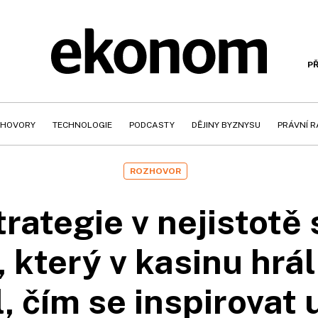
PŘ
HOVORY
TECHNOLOGIE
PODCASTY
DĚJINY BYZNYSU
PRÁVNÍ 
ROZHOVOR
trategie v nejistotě 
 který v kasinu hrál 
l, čím se inspirovat 