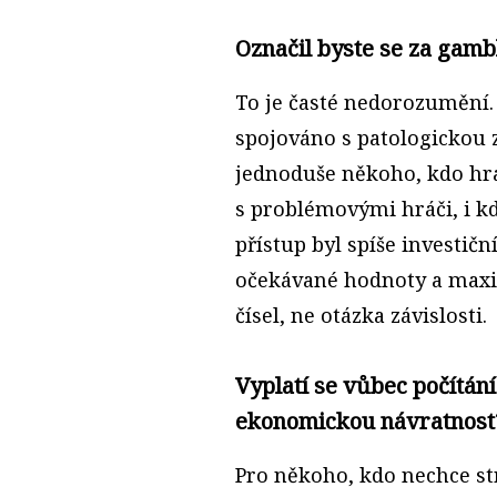
Označil byste se za gamb
To je časté nedorozumění.
spojováno s patologickou z
jednoduše někoho, kdo hraj
s problémovými hráči, i kd
přístup byl spíše investičn
očekávané hodnoty a maxim
čísel, ne otázka závislosti.
Vyplatí se vůbec počítán
ekonomickou návratnost
Pro někoho, kdo nechce strá