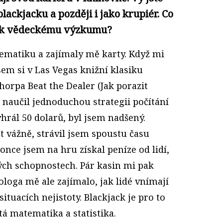
lackjacku a později i jako krupiér. Co
u k vědeckému výzkumu?
matiku a zajímaly mě karty. Když mi
sem si v Las Vegas knižní klasiku
rpa Beat the Dealer (Jak porazit
e naučil jednoduchou strategii počítání
hrál 50 dolarů, byl jsem nadšený.
t vážně, strávil jsem spoustu času
nce jsem na hru získal peníze od lidí,
vých schopnostech. Pár kasin mi pak
ologa mě ale zajímalo, jak lidé vnímají
situacích nejistoty. Blackjack je pro to
stá matematika a statistika.