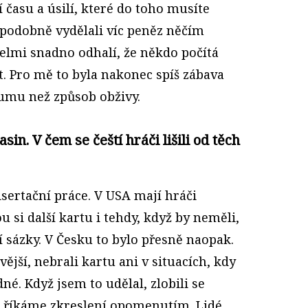
času a úsilí, které do toho musíte
ěpodobně vydělali víc peněz něčím
velmi snadno odhalí, že někdo počítá
it. Pro mě to byla nakonec spíš zábava
kumu než způsob obživy.
sin. V čem se čeští hráči lišili od těch
sertační práce. V USA mají hráči
u si další kartu i tehdy, když by neměli,
í sázky. V Česku to bylo přesně naopak.
ější, nebrali kartu ani v situacích, kdy
é. Když jsem to udělal, zlobili se
u říkáme zkreslení opomenutím. Lidé