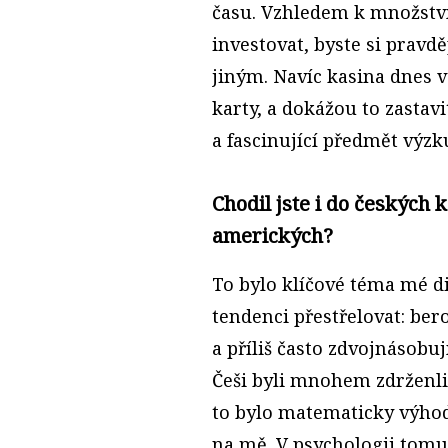
času. Vzhledem k množství 
investovat, byste si pravd
jiným. Navíc kasina dnes 
karty, a dokážou to zastav
a fascinující předmět výz
Chodil jste i do českých ka
amerických?
To bylo klíčové téma mé di
tendenci přestřelovat: bero
a příliš často zdvojnásobuj
Češi byli mnohem zdrženliv
to bylo matematicky výhodn
na mě. V psychologii tom