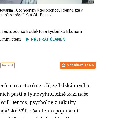
továním. „Obchodníky, kteří obchodují denně, lze v
rdního hráče,“ říká Will Bennis.
, zástupce šéfredaktora týdeníku Ekonom
16 min. čtení
PŘEHRÁT ČLÁNEK
hazard
ODEBÍRAT TÉMA
rů a investorů se učí, že lidská mysl je
ních pastí a ty nevyhnutelně kazí naše
Will Bennis, psycholog z Fakulty
dářské VŠE, však tento populární