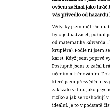
ovšem začínal jako hráč b
vás přivedlo od hazard
Vždycky jsem měl rád mate
bylo jednadvacet, pořídil j
od matematika Edwarda Tho
krupiéra). Podle ní jsem s
karet. Když jsem poprvé vy
Postupně jsem to začal brá
učením a trénováním. Doko
které jsem přesvědčil o s
zakázalo vstup. Jako psych
riziko a jak se rozhodují v 
ideální. Je to v podstatě či