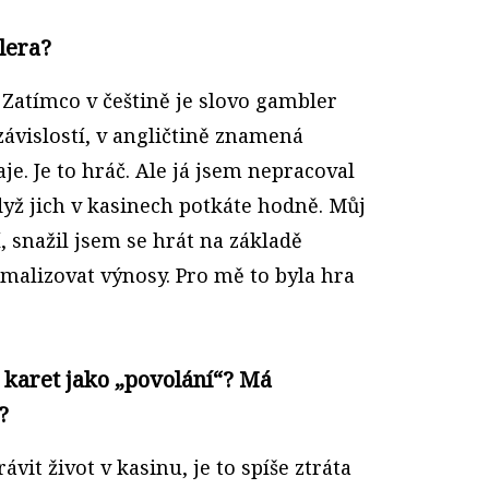
lera?
 Zatímco v češtině je slovo gambler
ávislostí, v angličtině znamená
e. Je to hráč. Ale já jsem nepracoval
yž jich v kasinech potkáte hodně. Můj
í, snažil jsem se hrát na základě
alizovat výnosy. Pro mě to byla hra
í karet jako „povolání“? Má
?
vit život v kasinu, je to spíše ztráta