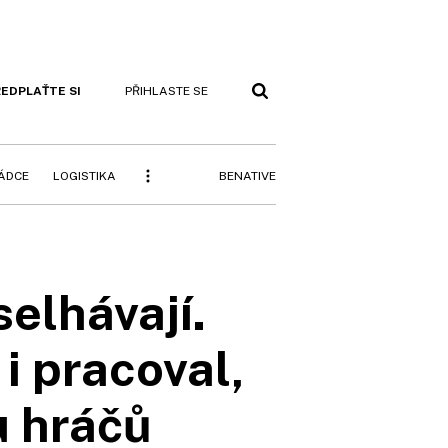
EDPLAŤTE SI
PŘIHLASTE SE
BENATIVE
RÁDCE
LOGISTIKA
selhávají.
i pracoval,
u hráčů