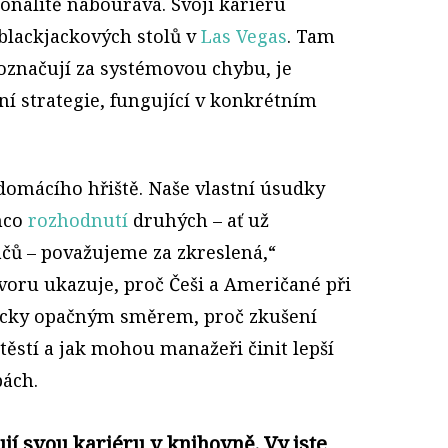
onalitě nabourává. Svoji kariéru
 blackjackových stolů v
Las Vegas
. Tam
i označují za systémovou chybu, je
 strategie, fungující v konkrétním
omácího hřiště. Naše vlastní úsudky
mco
rozhodnutí
druhých – ať už
čů – považujeme za zkreslená,“
voru ukazuje, proč Češi a Američané při
icky opačným směrem, proč zkušení
štěstí a jak mohou manažeři činit lepší
bách.
jí svou kariéru v knihovně. Vy jste