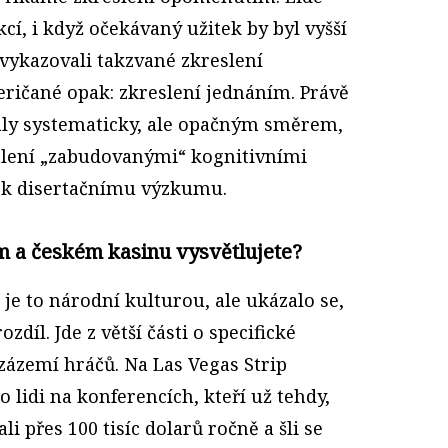
cí, i když očekávaný užitek by byl vyšší
i vykazovali takzvané zkreslení
ičané opak: zkreslení jednáním. Právě
aly systematicky, ale opačným směrem,
tlení „zabudovanými“ kognitivními
ě k disertačnímu výzkumu.
m a českém kasinu vysvětlujete?
 je to národní kulturou, ale ukázalo se,
ozdíl. Jde z větší části o specifické
ázemí hráčů. Na Las Vegas Strip
 lidi na konferencích, kteří už tehdy,
li přes 100 tisíc dolarů ročně a šli se