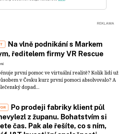
Na vlně podnikání s Markem
ST
m, ředitelem firmy VR Rescue
ení
rénuje první pomoc ve virtuální realitě? Kolik lidí už
působem v Česku kurz první pomoci absolvovalo? A
olečenský dopad...
Po prodeji fabriky klient půl
VOR
nevylezl z županu. Bohatstvím si
ete čas. Pak ale řešíte, co s ním,