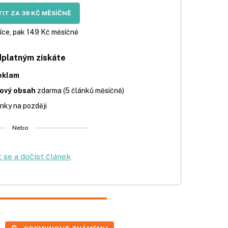
IT ZA 39 KČ MĚSÍČNĚ
íce, pak 149 Kč měsíčně
dplatným získáte
eklam
iový obsah
zdarma (5 článků měsíčně)
nky na později
Nebo
t se a dočíst článek