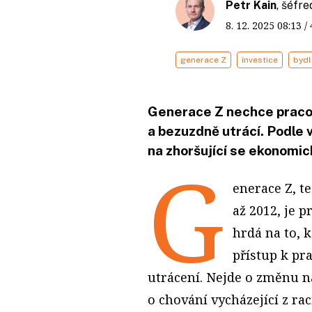
Petr Kain
, šéfr
8. 12. 2025
08:13
/
generace Z
investice
bydl
Generace Z nechce pracov
a bezuzdně utrácí. Podle 
na zhoršující se ekonomic
G
enerace Z, te
až 2012, je p
hrdá na to, kd
přístup k p
utrácení. Nejde o změnu n
o chování vycházející z rac