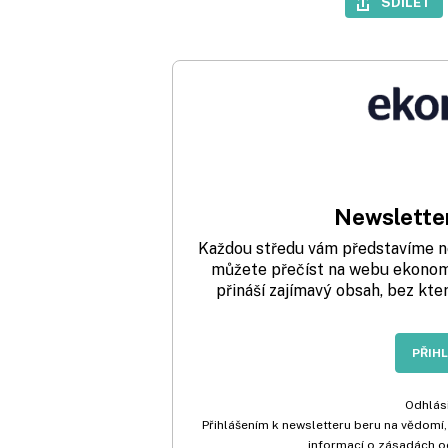
SDÍLET
Newsletter
Každou středu vám představíme nej
můžete přečíst na webu ekonom.
přináší zajímavý obsah, bez kte
PŘIH
Odhlási
Přihlášením k newsletteru beru na vědomí,
informací o zásadách o