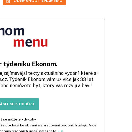
ODEMKNOUT ZNÁMÉMU
 týdeníku Ekonom.
zajímavější texty aktuálního vydání, které si
cz. Týdeník Ekonom vám už více jak 33 let
rého nemůžete být, který vás rozvíjí a baví!
LÁSIT SE K ODBĚRU
t se můžete kdykoliv.
 že dochází ke sbírání a zpracování osobních údajů. Více
chrany osobních údajů naleznete
ZDE
.