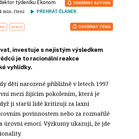
edaktor týdeníku Ekonom
ODEBÍRAT AUTORA
 4 min. čtení
PŘEHRÁT ČLÁNEK
ení
práce
ODEBÍRAT TÉMA
at, investuje s nejistým výsledkem
vědců je to racionální reakce
ké vyhlídky.
dy děti narozené přibližně v letech 1997
rvní mezi žijícím pokolením, která je
yž ji starší lidé kritizují za laxní
racovním povinnostem nebo za rozmařilé
a úrovni emocí. Výzkumy ukazují, že jde
ionality.