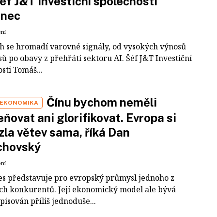
šéf J&T Investiční společnosti
inec
ení
ch se hromadí varovné signály, od vysokých výnosů
ů po obavy z přehřátí sektoru AI. Šéf J&T Investiční
sti Tomáš...
Čínu bychom neměli
 EKONOMIKA
ňovat ani glorifikovat. Evropa si
zla větev sama, říká Dan
chovský
ení
es představuje pro evropský průmysl jednoho z
ích konkurentů. Její ekonomický model ale bývá
pisován příliš jednoduše...