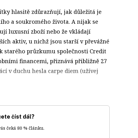
tky hlasitě zdůrazňují, jak důležitá je
ího a soukromého života. A nijak se
ují luxusní zboží nebo že vkládají
ích aktiv, u nichž jsou starší v převážné
rok starého průzkumu společnosti Credit
obními financemi, přiznává přibližně 27
ácí v duchu hesla carpe diem (užívej
ete číst dál?
vás čeká 80 % článku.