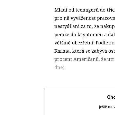
Mladí od teenagerů do třicí
pro ně vyváženost pracovn
nestydí ani za to, že nakup
peníze do kryptoměn a dalš
většině obezřetní. Podle 
Karma, která se zabývá os
procent Američanů, že utr
dne).
Chc
Ještě na 