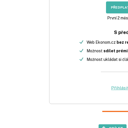
PŘEDPLAT
První 2 měs
S pře
Web Ekonom.cz
bez r
Možnost
sdílet prém
Možnost ukládat si člá
Přihlási