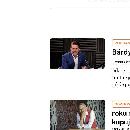
PODCA
Bárdy
1 minuta čt
Jak se t
tímto z
jaký sp
ROZHO
roku 
kupuj