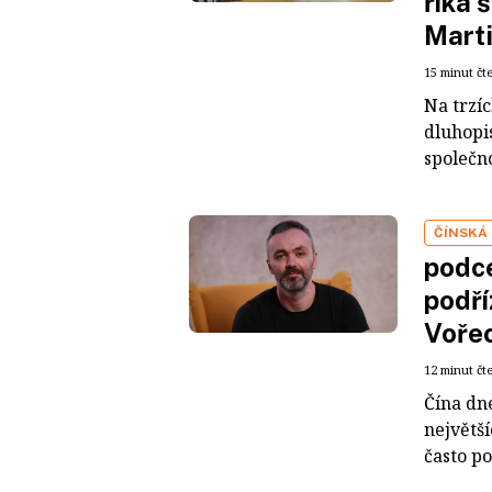
říká 
Mart
15 minut čt
Na trzí
dluhopis
společno
ČÍNSKÁ
podce
podří
Voře
12 minut čt
Čína dn
největš
často po