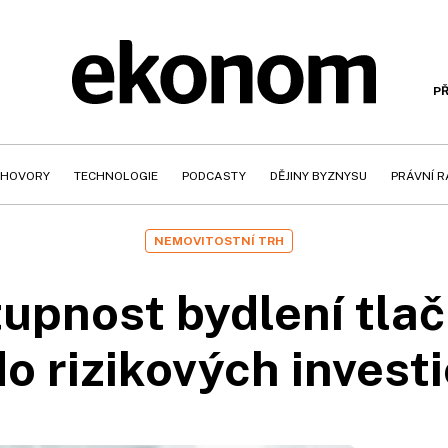
PŘ
HOVORY
TECHNOLOGIE
PODCASTY
DĚJINY BYZNYSU
PRÁVNÍ 
NEMOVITOSTNÍ TRH
upnost bydlení tlač
do rizikových investi