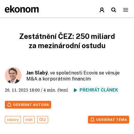
Zestátnění ČEZ: 250 miliard
za mezinárodní ostudu
Jan Slabý
, ve společnosti Ecovis se věnuje
M&A a korporátním financím
26. 11. 2025
18:00
/ 4 min. čtení
PŘEHRÁT ČLÁNEK
ODEBÍRAT AUTORA
názory
stát
ČEZ
ODEBÍRAT TÉMA