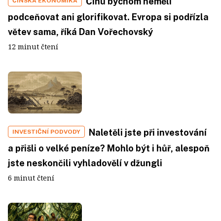
Čínu bychom neměli
ČÍNSKÁ EKONOMIKA
podceňovat ani glorifikovat. Evropa si podřízla
větev sama, říká Dan Vořechovský
12 minut čtení
Naletěli jste při investování
INVESTIČNÍ PODVODY
a přišli o velké peníze? Mohlo být i hůř, alespoň
jste neskončili vyhladovělí v džungli
6 minut čtení