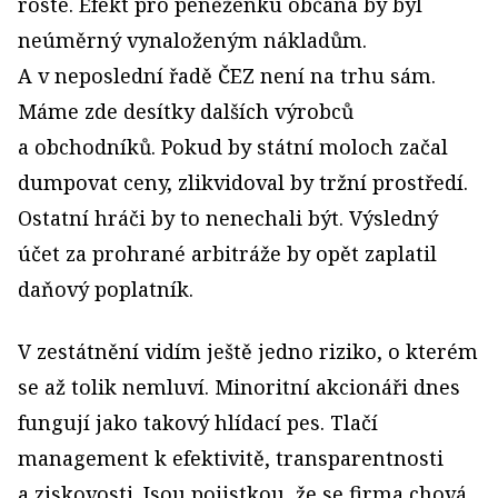
roste. Efekt pro peněženku občana by byl
neúměrný vynaloženým nákladům.
A v neposlední řadě ČEZ není na trhu sám.
Máme zde desítky dalších výrobců
a obchodníků. Pokud by státní moloch začal
dumpovat ceny, zlikvidoval by tržní prostředí.
Ostatní hráči by to nenechali být. Výsledný
účet za prohrané arbitráže by opět zaplatil
daňový poplatník.
V zestátnění vidím ještě jedno riziko, o kterém
se až tolik nemluví. Minoritní akcionáři dnes
fungují jako takový hlídací pes. Tlačí
management k efektivitě, transparentnosti
a ziskovosti. Jsou pojistkou, že se firma chová