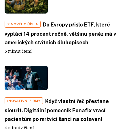
Do Evropy přišlo ETF, které
Z NOVÉHO ČÍSLA
vyplácí 14 procent ročně, většinu peněz má v
amerických státních dluhopisech
5 minut čtení
Když vlastní řeč přestane
INOVATIVNÍ FIRMY
sloužit. Digitální pomocník Fonafix vrací
pacientům po mrtvici šanci na zotavení
4 minuty čtení