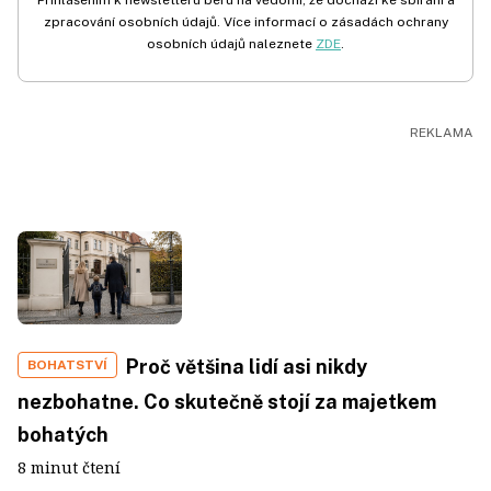
Přihlášením k newsletteru beru na vědomí, že dochází ke sbírání a
zpracování osobních údajů. Více informací o zásadách ochrany
osobních údajů naleznete
ZDE
.
Proč většina lidí asi nikdy
BOHATSTVÍ
nezbohatne. Co skutečně stojí za majetkem
bohatých
8 minut čtení