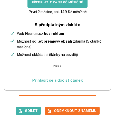
PŘEDPLATIT ZA 39 KČ MĚSÍČNĚ
První 2 měsíce, pak 149 Kč měsíčně
S předplatným získáte
Web Ekonom.cz
bez reklam
Možnost
sdílet prémiový obsah
zdarma (5 článků
měsíčně)
Možnost ukládat si články na později
Nebo
Přihlásit se a dočíst článek
SDÍLET
ODEMKNOUT ZNÁMÉMU