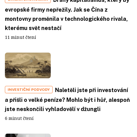
evropské firmy nepřežily. Jak se Čína z
montovny proměnila v technologického rivala,
kterému svět nestačí
11 minut čtení
Naletěli jste při investování
INVESTIČNÍ PODVODY
a přišli o velké peníze? Mohlo být i hůř, alespoň
jste neskončili vyhladovělí v džungli
6 minut čtení