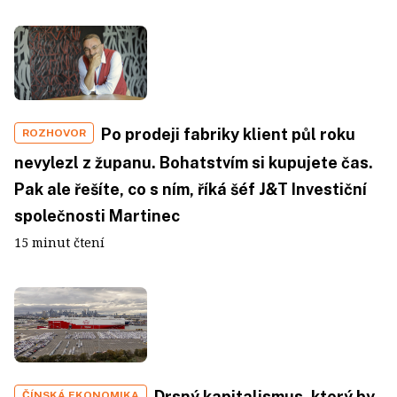
Po prodeji fabriky klient půl roku
ROZHOVOR
nevylezl z županu. Bohatstvím si kupujete čas.
Pak ale řešíte, co s ním, říká šéf J&T Investiční
společnosti Martinec
15 minut čtení
Drsný kapitalismus, který by
ČÍNSKÁ EKONOMIKA