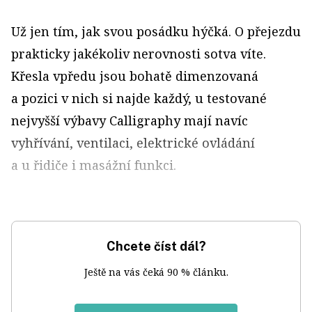
Už jen tím, jak svou posádku hýčká. O přejezdu
prakticky jakékoliv nerovnosti sotva víte.
Křesla vpředu jsou bohatě dimenzovaná
a pozici v nich si najde každý, u testované
nejvyšší výbavy Calligraphy mají navíc
vyhřívání, ventilaci, elektrické ovládání
a u řidiče i masážní funkci.
Chcete číst dál?
Ještě na vás čeká 90 % článku.