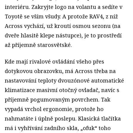
interiéru. Zakryjte logo na volantu a sedíte v
Toyotě se vším všudy. A protože RAV4, z níž
Across vychází, už kroutí osmou sezonu (na
dveře hlasitě klepe nástupce), je to prostředí
až příjemně starosvětské.
Kde mají rivalové ovládání všeho přes
dotykovou obrazovku, má Across třeba na
nastavování teploty dvouzónové automatické
klimatizace masivní otočný ovladač, navíc s
příjemně pogumovaným povrchem. Tak
vypadá vrchol ergonomie, protože ho
nahmatáte i úplně poslepu. Klasická tlačítka
má i vyhřívání zadního skla, „ofuk“ toho