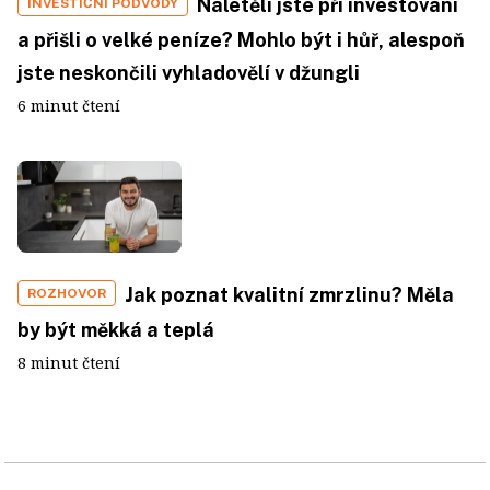
Naletěli jste při investování
INVESTIČNÍ PODVODY
a přišli o velké peníze? Mohlo být i hůř, alespoň
jste neskončili vyhladovělí v džungli
6 minut čtení
Jak poznat kvalitní zmrzlinu? Měla
ROZHOVOR
by být měkká a teplá
8 minut čtení