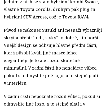
Jedním z nich se stalo hybridní kombi Swace,
vlastně Toyota Corolla, druhým pak plug-in
hybridní SUV Across, což je Toyota RAV4.
Původ se nakonec Suzuki ani nesnaží výrazněji
skrýt a přebírá od „ravky“ to dobré, i to horší.
Vnější design se odlišuje hlavně přední částí,
která působí kvůli jiné masce lehce
elegantněji. Je to ale rozdíl skutečně
minimální. V zadní části ho nenajdete vůbec,
pokud si odmyslíte jiné logo, a to stejné platí i
v interiéru.
V zadní části nepoznáte rozdíl vůbec, pokud si
odmyslíte jiné logo, a to stejné platí i v