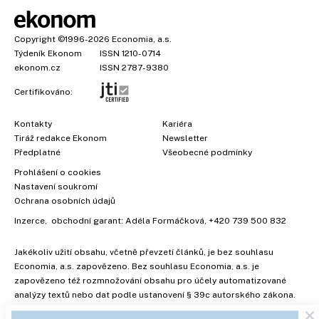
Copyright
©1996-2026
Economia, a.s.
Týdeník Ekonom
ISSN 1210-0714
ekonom.cz
ISSN 2787-9380
Certifikováno:
Kontakty
Kariéra
Tiráž redakce Ekonom
Newsletter
Předplatné
Všeobecné podmínky
Prohlášení o cookies
Nastavení soukromí
Ochrana osobních údajů
Inzerce
, obchodní garant:
Adéla Formáčková
,
+420 739 500 832
Jakékoliv užití obsahu, včetně převzetí článků, je bez souhlasu
Economia, a.s. zapovězeno. Bez souhlasu Economia, a.s. je
×
zapovězeno též rozmnožování obsahu pro účely automatizované
analýzy textů nebo dat podle ustanovení § 39c autorského zákona.