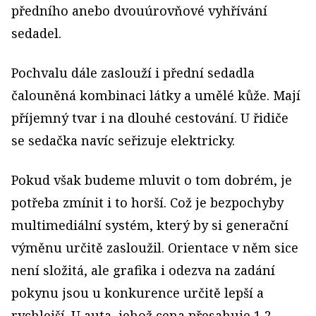
předního anebo dvouúrovňové vyhřívání
sedadel.
Pochvalu dále zaslouží i přední sedadla
čalouněná kombinaci látky a umělé kůže. Mají
příjemný tvar i na dlouhé cestování. U řidiče
se sedačka navíc seřizuje elektricky.
Pokud však budeme mluvit o tom dobrém, je
potřeba zmínit i to horší. Což je bezpochyby
multimediální systém, který by si generační
výměnu určitě zasloužil. Orientace v něm sice
není složitá, ale grafika i odezva na zadání
pokynu jsou u konkurence určitě lepší a
rychlejší. U auta, jehož cena přesahuje 1,2