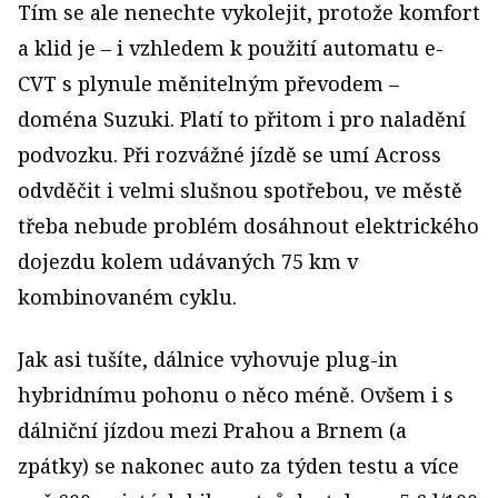
Tím se ale nenechte vykolejit, protože komfort
a klid je – i vzhledem k použití automatu e-
CVT s plynule měnitelným převodem –
doména Suzuki. Platí to přitom i pro naladění
podvozku. Při rozvážné jízdě se umí Across
odvděčit i velmi slušnou spotřebou, ve městě
třeba nebude problém dosáhnout elektrického
dojezdu kolem udávaných 75 km v
kombinovaném cyklu.
Jak asi tušíte, dálnice vyhovuje plug-in
hybridnímu pohonu o něco méně. Ovšem i s
dálniční jízdou mezi Prahou a Brnem (a
zpátky) se nakonec auto za týden testu a více