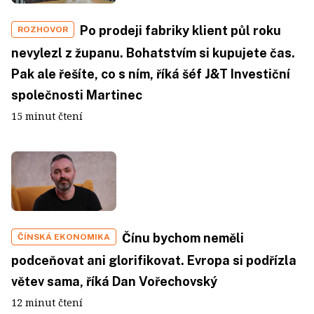
Po prodeji fabriky klient půl roku
ROZHOVOR
nevylezl z županu. Bohatstvím si kupujete čas.
Pak ale řešíte, co s ním, říká šéf J&T Investiční
společnosti Martinec
15 minut čtení
Čínu bychom neměli
ČÍNSKÁ EKONOMIKA
podceňovat ani glorifikovat. Evropa si podřízla
větev sama, říká Dan Vořechovský
12 minut čtení