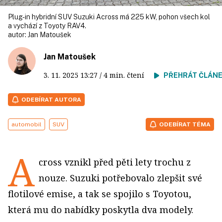
Plug-in hybridní SUV Suzuki Across má 225 kW, pohon všech kol
a vychází z Toyoty RAV4.
autor:
Jan Matoušek
Jan Matoušek
3. 11. 2025
13:27
/ 4 min. čtení
PŘEHRÁT ČLÁN
ODEBÍRAT AUTORA
automobil
SUV
ODEBÍRAT TÉMA
A
cross vznikl před pěti lety trochu z
nouze. Suzuki potřebovalo zlepšit své
flotilové emise, a tak se spojilo s Toyotou,
která mu do nabídky poskytla dva modely.