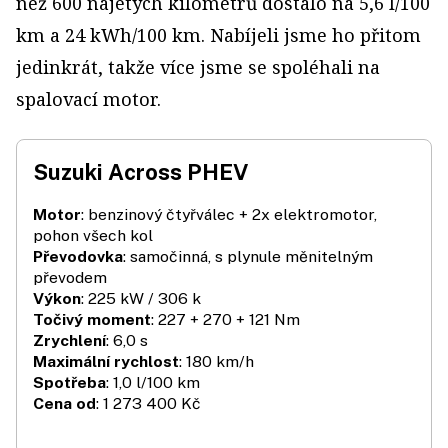
než 600 najetých kilometrů dostalo na 5,6 l/100
km a 24 kWh/100 km. Nabíjeli jsme ho přitom
jedinkrát, takže více jsme se spoléhali na
spalovací motor.
Suzuki Across PHEV
Motor
: benzinový čtyřválec + 2x elektromotor,
pohon všech kol
Převodovka
: samočinná, s plynule měnitelným
převodem
Výkon
: 225 kW / 306 k
Točivý moment
: 227 + 270 + 121 Nm
Zrychlení
: 6,0 s
Maximální rychlost
: 180 km/h
Spotřeba
: 1,0 l/100 km
Cena od
: 1 273 400 Kč