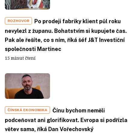
Po prodeji fabriky klient půl roku
ROZHOVOR
nevylezl z županu. Bohatstvím si kupujete čas.
Pak ale řešíte, co s ním, říká šéf J&T Investiční
společnosti Martinec
15 minut čtení
Čínu bychom neměli
ČÍNSKÁ EKONOMIKA
podceňovat ani glorifikovat. Evropa si podřízla
větev sama, říká Dan Vořechovský