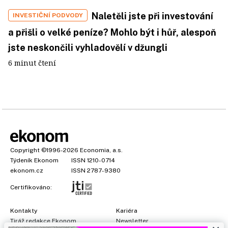
Naletěli jste při investování
INVESTIČNÍ PODVODY
a přišli o velké peníze? Mohlo být i hůř, alespoň
jste neskončili vyhladovělí v džungli
6 minut čtení
Copyright
©1996-2026
Economia, a.s.
Týdeník Ekonom
ISSN 1210-0714
ekonom.cz
ISSN 2787-9380
Certifikováno:
Kontakty
Kariéra
Tiráž redakce Ekonom
Newsletter