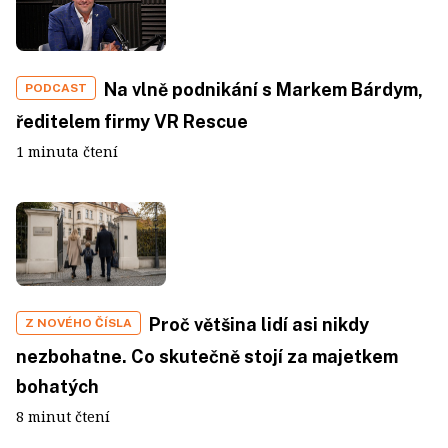
Na vlně podnikání s Markem Bárdym,
PODCAST
ředitelem firmy VR Rescue
1 minuta čtení
Proč většina lidí asi nikdy
Z NOVÉHO ČÍSLA
nezbohatne. Co skutečně stojí za majetkem
bohatých
8 minut čtení