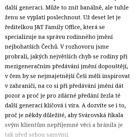
další generaci. Může to znít banálně, ale tuhle
ženu se vyplatí poslechnout. Už deset let je
ředitelkou J&T Family Office, která se
specializuje na správu rodinného jmění
nejbohatších Čechů. V rozhovoru jsme
probrali, jakých největších chyb se rodiny při
mezigeneračním předávání jmění dopouštějí,
v čem by se nejmajetnější Češi měli inspirovat
v zahraničí, na co si při předávání jmění dát
pozor a proč je pro zdárné předání žezla té
další generaci klíčová i víra. A dozvíte se i to,
proč je někdy důležité, aby Svárovská říkala
svým klientům nepříjemné věci a bránila je
tak před sebou samými.