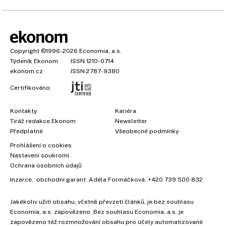
Copyright
©1996-2026
Economia, a.s.
Týdeník Ekonom
ISSN 1210-0714
ekonom.cz
ISSN 2787-9380
Certifikováno:
Kontakty
Kariéra
Tiráž redakce Ekonom
Newsletter
Předplatné
Všeobecné podmínky
Prohlášení o cookies
Nastavení soukromí
Ochrana osobních údajů
Inzerce
, obchodní garant:
Adéla Formáčková
,
+420 739 500 832
Jakékoliv užití obsahu, včetně převzetí článků, je bez souhlasu
Economia, a.s. zapovězeno. Bez souhlasu Economia, a.s. je
zapovězeno též rozmnožování obsahu pro účely automatizované