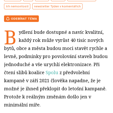
trh nemovitostí
newsletter Týden v komentářích
ODEBÍRAT TÉMA
B
ydlení bude dostupné a navíc kvalitní,
každý rok může vyrůst 40 tisíc nových
bytů, obce a města budou moci stavět rychle a
levně, podmínky pro povolování staveb budou
jednoduché a vše urychlí elektronizace. Při
čtení slibů koalice
Spolu
z předvolební
kampaně v září 2021 člověka napadne, že je
možné je ihned překlopit do letošní kampaně.
Protože k reálným změnám došlo jen v
minimální míře.