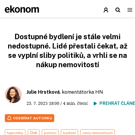
Dostupné bydlení je stále velmi
nedostupné. Lidé přestali čekat, až
se vyplní sliby politiků, a vrhli se na
nákup nemovitostí
Julie Hrstková
, komentátorka HN
23. 7. 2025
18:00
/ 4 min. čtení
PŘEHRÁT ČLÁN
ODEBÍRAT AUTORKU
hypotéky
ČNB
politici
bydlení
ceny nemovitostí