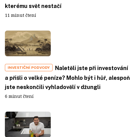
kterému svět nestačí
11 minut čtení
Naletěli jste při investování
INVESTIČNÍ PODVODY
a přišli o velké peníze? Mohlo být i hůř, alespoň
jste neskončili vyhladovělí v džungli
6 minut čtení