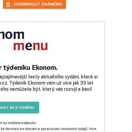
ODEMKNOUT ZNÁMÉMU
 týdeníku Ekonom.
zajímavější texty aktuálního vydání, které si
cz. Týdeník Ekonom vám už více jak 33 let
rého nemůžete být, který vás rozvíjí a baví!
LÁSIT SE K ODBĚRU
t se můžete kdykoliv.
 že dochází ke sbírání a zpracování osobních údajů. Více