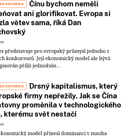
Čínu bychom neměli
 EKONOMIKA
ňovat ani glorifikovat. Evropa si
zla větev sama, říká Dan
chovský
ení
es představuje pro evropský průmysl jednoho z
ích konkurentů. Její ekonomický model ale bývá
pisován příliš jednoduše...
Drsný kapitalismus, který
 EKONOMIKA
ropské firmy nepřežily. Jak se Čína
tovny proměnila v technologického
a, kterému svět nestačí
ení
ekonomický model přinesl dominanci v mnoha