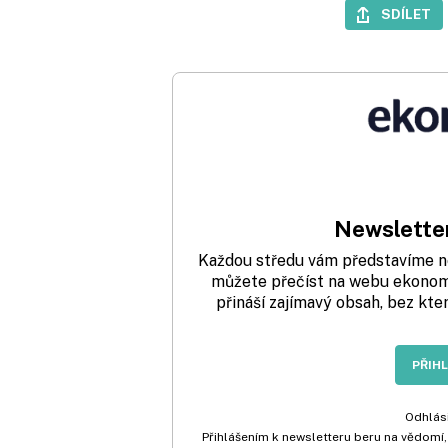
SDÍLET
Newsletter
Každou středu vám představíme nej
můžete přečíst na webu ekonom.
přináší zajímavý obsah, bez kte
PŘIH
Odhlási
Přihlášením k newsletteru beru na vědomí,