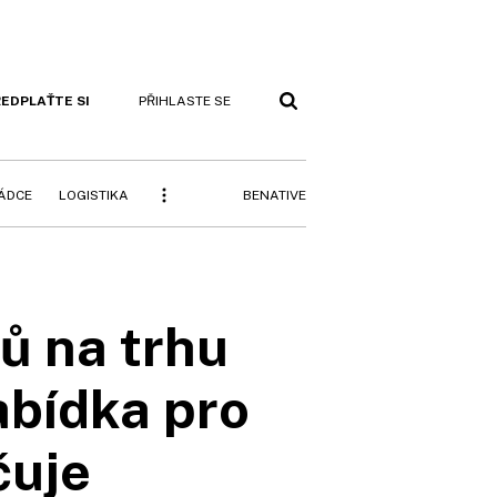
EDPLAŤTE SI
PŘIHLASTE SE
BENATIVE
RÁDCE
LOGISTIKA
ů na trhu
abídka pro
čuje