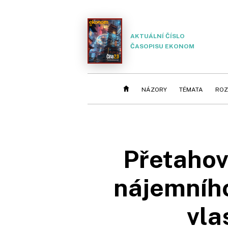
AKTUÁLNÍ ČÍSLO
ČASOPISU EKONOM
NÁZORY
TÉMATA
ROZ
Přetahov
nájemního
vla