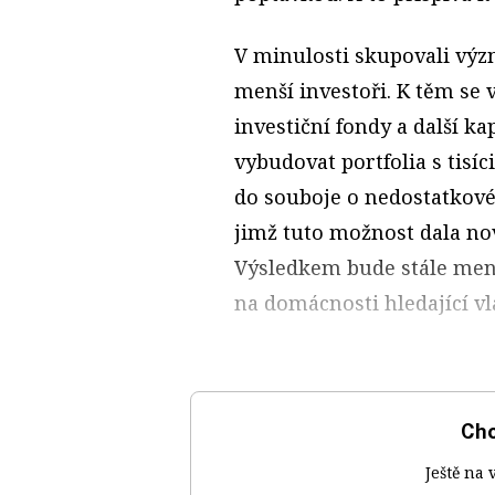
V minulosti skupovali vý
menší investoři. K těm se v
investiční fondy a další ka
vybudovat portfolia s tisíc
do souboje o nedostatkové 
jimž tuto možnost dala nov
Výsledkem bude stále menš
na domácnosti hledající vl
Chc
Ještě na 