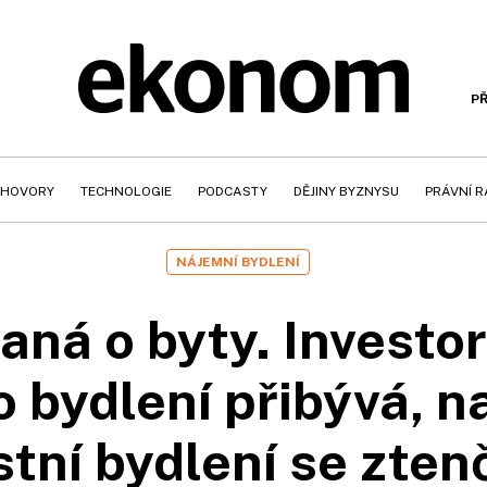
PŘ
HOVORY
TECHNOLOGIE
PODCASTY
DĚJINY BYZNYSU
PRÁVNÍ 
NÁJEMNÍ BYDLENÍ
aná o byty. Investor
 bydlení přibývá, n
stní bydlení se zten