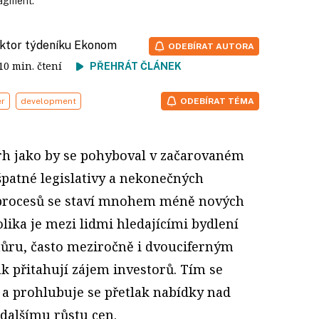
ragment.
aktor týdeníku Ekonom
ODEBÍRAT AUTORA
 10 min. čtení
PŘEHRÁT ČLÁNEK
er
development
ODEBÍRAT TÉMA
trh jako by se pohyboval v začarovaném
špatné legislativy a nekonečných
procesů se staví mnohem méně nových
olika je mezi lidmi hledajícími bydlení
zhůru, často meziročně i dvouciferným
 přitahují zájem investorů. Tím se
 a prohlubuje se přetlak nabídky nad
 dalšímu růstu cen.