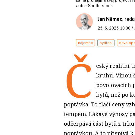
sama pronajímá svůj projekt F
autor:
Shutterstock
Jan Němec
, red
25. 6. 2025
18:00
/
nájemné
bydlení
develop
Č
eský realitní 
kruhu. Vinou 
povolovacích 
bytů, než po k
poptávka. To tlačí ceny v
tempem. Lákavé výnosy pak
odčerpává část bytů z trhu
poptávkou. A to přispívá k