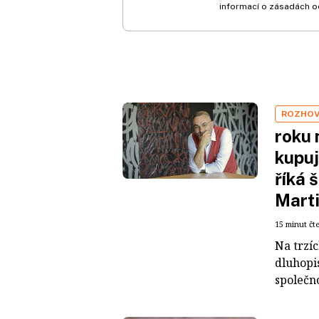
informací o zásadách o
ROZHO
roku 
kupuj
říká 
Mart
15 minut čt
Na trzí
dluhopis
společno