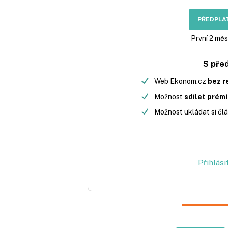
PŘEDPLAT
První 2 měs
S pře
Web Ekonom.cz
bez r
Možnost
sdílet prém
Možnost ukládat si člá
Přihlási