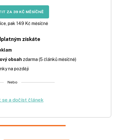
IT ZA 39 KČ MĚSÍČNĚ
íce, pak 149 Kč měsíčně
dplatným získáte
eklam
iový obsah
zdarma (5 článků měsíčně)
nky na později
Nebo
t se a dočíst článek