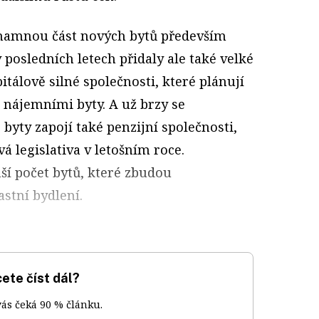
znamnou část nových bytů především
 posledních letech přidaly ale také velké
pitálově silné společnosti, které plánují
i nájemními byty. A už brzy se
byty zapojí také penzijní společnosti,
á legislativa v letošním roce.
í počet bytů, které zbudou
astní bydlení.
ete číst dál?
vás čeká 90 % článku.