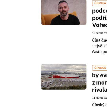
ČÍNSKÁ
podce
podří
Voře
12 minut čt
Čína dn
největš
často po
ČÍNSKÁ
by ev
z mon
rival
11 minut čt
Čínský 