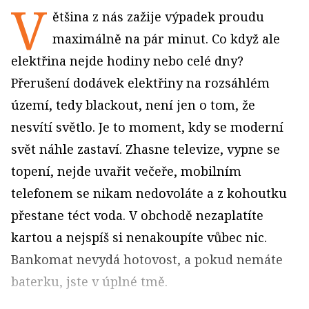
V
ětšina z nás zažije výpadek proudu
maximálně na pár minut. Co když ale
elektřina nejde hodiny nebo celé dny?
Přerušení dodávek elektřiny na rozsáhlém
území, tedy blackout, není jen o tom, že
nesvítí světlo. Je to moment, kdy se moderní
svět náhle zastaví. Zhasne televize, vypne se
topení, nejde uvařit večeře, mobilním
telefonem se nikam nedovoláte a z kohoutku
přestane téct voda. V obchodě nezaplatíte
kartou a nejspíš si nenakoupíte vůbec nic.
Bankomat nevydá hotovost, a pokud nemáte
baterku, jste v úplné tmě.