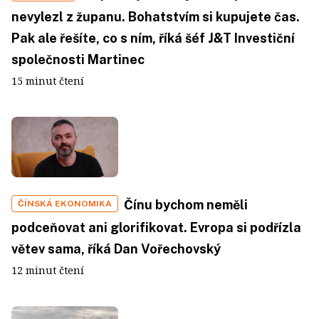
nevylezl z županu. Bohatstvím si kupujete čas.
Pak ale řešíte, co s ním, říká šéf J&T Investiční
společnosti Martinec
15 minut čtení
Čínu bychom neměli
ČÍNSKÁ EKONOMIKA
podceňovat ani glorifikovat. Evropa si podřízla
větev sama, říká Dan Vořechovský
12 minut čtení