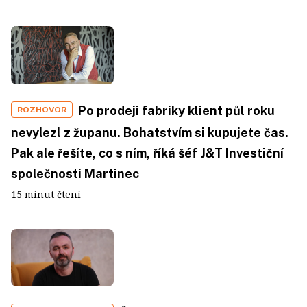
Po prodeji fabriky klient půl roku
ROZHOVOR
nevylezl z županu. Bohatstvím si kupujete čas.
Pak ale řešíte, co s ním, říká šéf J&T Investiční
společnosti Martinec
15 minut čtení