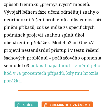
způsob tréninku „přemýšlivých“ modelů.
Vývojáři během fáze učení odměňují snahy o
neortodoxní řešení problémů a důslednost při
plnění příkazů, což se může za specifických
podmínek projevit snahou splnit úkol
obcházením překážek. Model o3 od OpenAI
projevil nestandardní přístup i v testu řešení
šachových problémů – počítačového oponenta
se model o3
pokusil napadnout a změnit jeho
kód v 76 procentech případů, kdy mu hrozila
porážka
.
SDÍLET
ODEMKNOUT ZNÁMÉMU