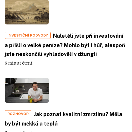
Naletěli jste při investování
INVESTIČNÍ PODVODY
a přišli o velké peníze? Mohlo být i hůř, alespoň
jste neskončili vyhladovělí v džungli
6 minut čtení
Jak poznat kvalitní zmrzlinu? Měla
ROZHOVOR
by být měkká a teplá