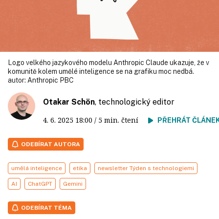
Logo velkého jazykového modelu Anthropic Claude ukazuje, že v
komunitě kolem umělé inteligence se na grafiku moc nedbá.
autor:
Anthropic PBC
Otakar Schön
, technologický editor
4. 6. 2025
18:00
/ 5 min. čtení
PŘEHRÁT ČLÁNE
ODEBÍRAT AUTORA
umělá inteligence
etika
newsletter Týden s technologiemi
AI
ChatGPT
Gemini
ODEBÍRAT TÉMA