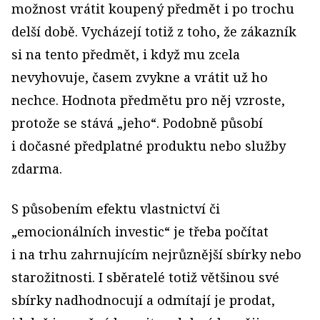
možnost vrátit koupený předmět i po trochu
delší době. Vycházejí totiž z toho, že zákazník
si na tento předmět, i když mu zcela
nevyhovuje, časem zvykne a vrátit už ho
nechce. Hodnota předmětu pro něj vzroste,
protože se stává „jeho“. Podobně působí
i dočasné předplatné produktu nebo služby
zdarma.
S působením efektu vlastnictví či
„emocionálních investic“ je třeba počítat
i na trhu zahrnujícím nejrůznější sbírky nebo
starožitnosti. I sběratelé totiž většinou své
sbírky nadhodnocují a odmítají je prodat,