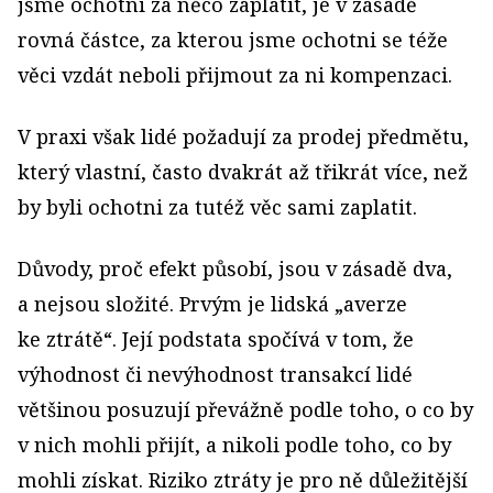
jsme ochotni za něco zaplatit, je v zásadě
rovná částce, za kterou jsme ochotni se téže
věci vzdát neboli přijmout za ni kompenzaci.
V praxi však lidé požadují za prodej předmětu,
který vlastní, často dvakrát až třikrát více, než
by byli ochotni za tutéž věc sami zaplatit.
Důvody, proč efekt působí, jsou v zásadě dva,
a nejsou složité. Prvým je lidská „averze
ke ztrátě“. Její podstata spočívá v tom, že
výhodnost či nevýhodnost transakcí lidé
většinou posuzují převážně podle toho, o co by
v nich mohli přijít, a nikoli podle toho, co by
mohli získat. Riziko ztráty je pro ně důležitější