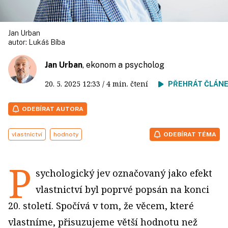
Jan Urban
autor:
Lukáš Bíba
Jan Urban
, ekonom a psycholog
20. 5. 2025
12:33
/ 4 min. čtení
PŘEHRÁT ČLÁN
ODEBÍRAT AUTORA
vlastnictví
hodnoty
ODEBÍRAT TÉMA
P
sychologický jev označovaný jako efekt
vlastnictví byl poprvé popsán na konci
20. století. Spočívá v tom, že věcem, které
vlastníme, přisuzujeme větší hodnotu než