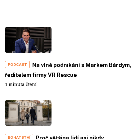
Na vlně podnikání s Markem Bárdym,
PODCAST
ředitelem firmy VR Rescue
1 minuta čtení
Proč většina lidí asi nikdy
BOHATSTVÍ