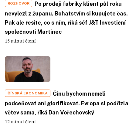
Po prodeji fabriky klient půl roku
ROZHOVOR
nevylezl z županu. Bohatstvím si kupujete čas.
Pak ale řešíte, co s ním, říká šéf J&T Investiční
společnosti Martinec
15 minut čtení
Čínu bychom neměli
ČÍNSKÁ EKONOMIKA
podceňovat ani glorifikovat. Evropa si podřízla
větev sama, říká Dan Vořechovský
12 minut čtení