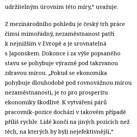
udržitelným úrovním této míry,“ uvažuje.
Z mezinárodního pohledu je český trh práce
čímsi mimořádný, nezaměstnanost patří
k nejnižším v Evropě a je srovnatelná
s Japonskem. Dokonce i za výše popsaného
stavu se pohybuje výrazně pod takzvanou
zdravou mírou. „Pokud se ekonomika
pohybuje dlouhodobě pod rovnovážnou mírou
nezaměstnanosti, je to pro prosperitu
ekonomiky škodlivé. K vytváření párů
pracovník–pozice dochází v takovém případě
příliš rychle. Lidé končí na jiných pozicích než
těch, na kterých by byli nejefektivnější,“