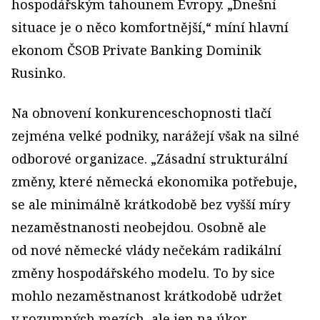
hospodářským tahounem Evropy. „Dnešní
situace je o něco komfortnější,“ míní hlavní
ekonom ČSOB Private Banking Dominik
Rusinko.
Na obnovení konkurenceschopnosti tlačí
zejména velké podniky, narážejí však na silné
odborové organizace. „Zásadní strukturální
změny, které německá ekonomika potřebuje,
se ale minimálně krátkodobě bez vyšší míry
nezaměstnanosti neobejdou. Osobně ale
od nové německé vlády nečekám radikální
změny hospodářského modelu. To by sice
mohlo nezaměstnanost krátkodobě udržet
v rozumných mezích, ale jen na úkor