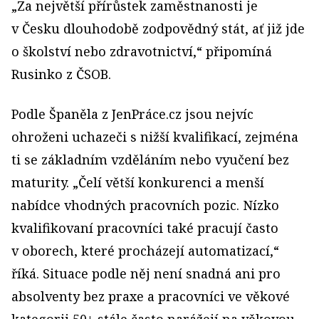
„Za největší přírůstek zaměstnanosti je
v Česku dlouhodobě zodpovědný stát, ať již jde
o školství nebo zdravotnictví,“ připomíná
Rusinko z ČSOB.
Podle Španěla z JenPráce.cz jsou nejvíc
ohroženi uchazeči s nižší kvalifikací, zejména
ti se základním vzděláním nebo vyučení bez
maturity. „Čelí větší konkurenci a menší
nabídce vhodných pracovních pozic. Nízko
kvalifikovaní pracovníci také pracují často
v oborech, které procházejí automatizací,“
říká. Situace podle něj není snadná ani pro
absolventy bez praxe a pracovníci ve věkové
kategorii 50+ stále často narážejí na věkovou