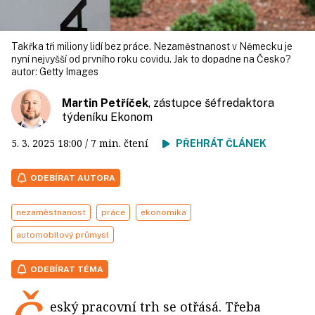
Takřka tři miliony lidí bez práce. Nezaměstnanost v Německu je
nyní nejvyšší od prvního roku covidu. Jak to dopadne na Česko?
autor:
Getty Images
Martin Petříček
, zástupce šéfredaktora
týdeníku Ekonom
5. 3. 2025
18:00
/ 7 min. čtení
PŘEHRÁT ČLÁNEK
ODEBÍRAT AUTORA
nezaměstnanost
práce
ekonomika
automobilový průmysl
ODEBÍRAT TÉMA
eský pracovní trh se otřásá. Třeba