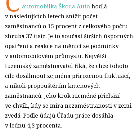
Č
automobilka Škoda Auto
hodlá
v následujících letech snížit počet
zaměstnanců o 15 procent z celkového počtu
zhruba 37 tisíc. Je to součást širších úsporných
opatření a reakce na měnící se podmínky
v automobilovém průmyslu. Největší
tuzemský zaměstnavatel říká, že chce tohoto
cíle dosáhnout zejména přirozenou fluktuací,
a nikoli propouštěním kmenových
zaměstnanců. Jeho krok nicméně přichází
ve chvíli, kdy se míra nezaměstnanosti v zemi
zvedá. Podle údajů Úřadu práce dosáhla
v lednu 4,3 procenta.