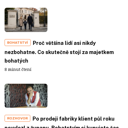
Proč většina lidí asi nikdy
BOHATSTVÍ
nezbohatne. Co skutečně stojí za majetkem
bohatých
8 minut čtení
Po prodeji fabriky klient půl roku
ROZHOVOR
nevylezl z županu. Bohatstvím si kupujete čas.