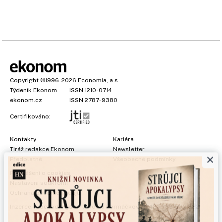
Copyright
©1996-2026
Economia, a.s.
Týdeník Ekonom
ISSN 1210-0714
ekonom.cz
ISSN 2787-9380
Certifikováno:
Kontakty
Kariéra
Tiráž redakce Ekonom
Newsletter
×
Předplatné
Všeobecné podmínky
Prohlášení o cookies
Nastavení soukromí
Ochrana osobních údajů
Inzerce
, obchodní garant:
Adéla Formáčková
,
+420 739 500 832