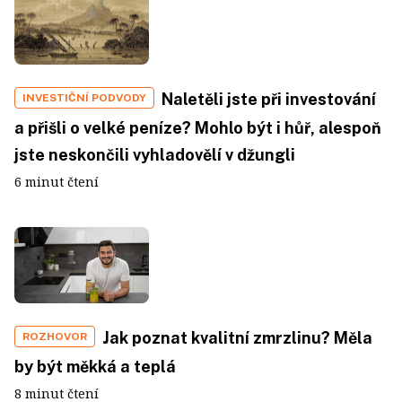
Naletěli jste při investování
INVESTIČNÍ PODVODY
a přišli o velké peníze? Mohlo být i hůř, alespoň
jste neskončili vyhladovělí v džungli
6 minut čtení
Jak poznat kvalitní zmrzlinu? Měla
ROZHOVOR
by být měkká a teplá
8 minut čtení