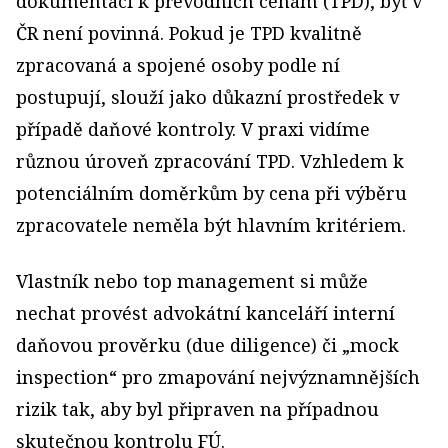
dokumentaci k převodních cenám (TPD), byť v
ČR není povinná. Pokud je TPD kvalitně
zpracovaná a spojené osoby podle ní
postupují, slouží jako důkazní prostředek v
případě daňové kontroly. V praxi vidíme
různou úroveň zpracování TPD. Vzhledem k
potenciálním doměrkům by cena při výběru
zpracovatele neměla být hlavním kritériem.
Vlastník nebo top management si může
nechat provést advokátní kanceláří interní
daňovou prověrku (due diligence) či „mock
inspection“ pro zmapování nejvýznamnějších
rizik tak, aby byl připraven na případnou
skutečnou kontrolu FÚ.