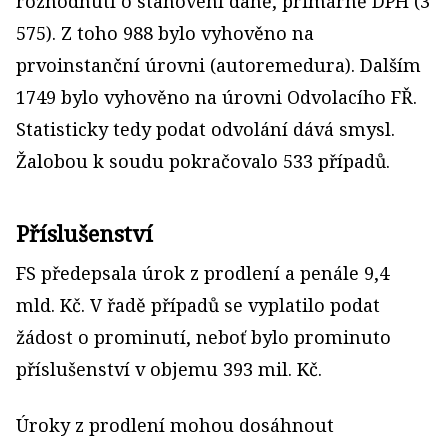
rozhodnutí o stanovení daně, primárně DPH (3
575). Z toho 988 bylo vyhověno na
prvoinstanční úrovni (autoremedura). Dalším
1749 bylo vyhověno na úrovni Odvolacího FŘ.
Statisticky tedy podat odvolání dává smysl.
Žalobou k soudu pokračovalo 533 případů.
Příslušenství
FS předepsala úrok z prodlení a penále 9,4
mld. Kč. V řadě případů se vyplatilo podat
žádost o prominutí, neboť bylo prominuto
příslušenství v objemu 393 mil. Kč.
Úroky z prodlení mohou dosáhnout