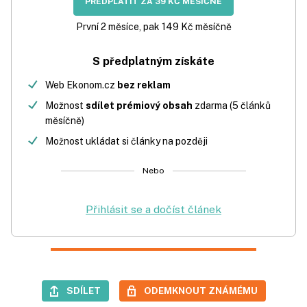
PŘEDPLATIT ZA 39 KČ MĚSÍČNĚ
První 2 měsíce, pak 149 Kč měsíčně
S předplatným získáte
Web Ekonom.cz
bez reklam
Možnost
sdílet prémiový obsah
zdarma (5 článků
měsíčně)
Možnost ukládat si články na později
Nebo
Přihlásit se a dočíst článek
SDÍLET
ODEMKNOUT ZNÁMÉMU