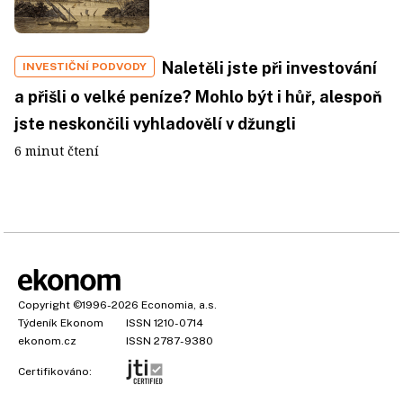
Naletěli jste při investování
INVESTIČNÍ PODVODY
a přišli o velké peníze? Mohlo být i hůř, alespoň
jste neskončili vyhladovělí v džungli
6 minut čtení
Copyright
©1996-2026
Economia, a.s.
Týdeník Ekonom
ISSN 1210-0714
ekonom.cz
ISSN 2787-9380
Certifikováno: