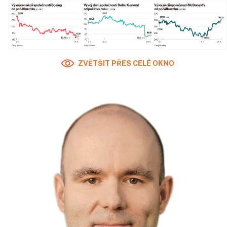
ZVĚTŠIT PŘES CELÉ OKNO