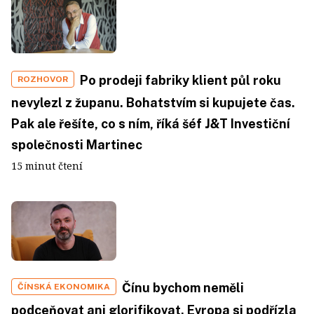
Po prodeji fabriky klient půl roku
ROZHOVOR
nevylezl z županu. Bohatstvím si kupujete čas.
Pak ale řešíte, co s ním, říká šéf J&T Investiční
společnosti Martinec
15 minut čtení
Čínu bychom neměli
ČÍNSKÁ EKONOMIKA
podceňovat ani glorifikovat. Evropa si podřízla