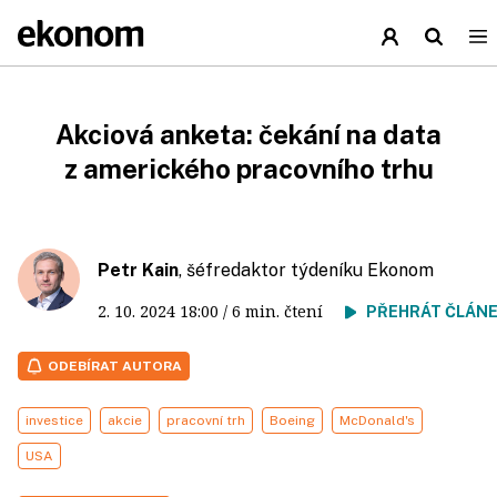
Akciová anketa: čekání na data
z amerického pracovního trhu
Petr Kain
, šéfredaktor týdeníku Ekonom
2. 10. 2024
18:00
/ 6 min. čtení
PŘEHRÁT ČLÁN
ODEBÍRAT AUTORA
investice
akcie
pracovní trh
Boeing
McDonald's
USA