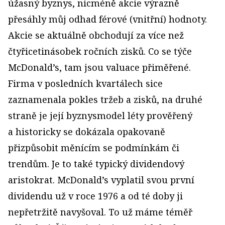
úžasný byznys, nicméně akcie výrazně
přesáhly můj odhad férové (vnitřní) hodnoty.
Akcie se aktuálně obchodují za více než
čtyřicetinásobek ročních zisků. Co se týče
McDonald’s, tam jsou valuace přiměřené.
Firma v posledních kvartálech sice
zaznamenala pokles tržeb a zisků, na druhé
straně je její byznysmodel léty prověřený
a historicky se dokázala opakovaně
přizpůsobit měnícím se podmínkám či
trendům. Je to také typický dividendový
aristokrat. McDonald’s vyplatil svou první
dividendu už v roce 1976 a od té doby ji
nepřetržitě navyšoval. To už máme téměř