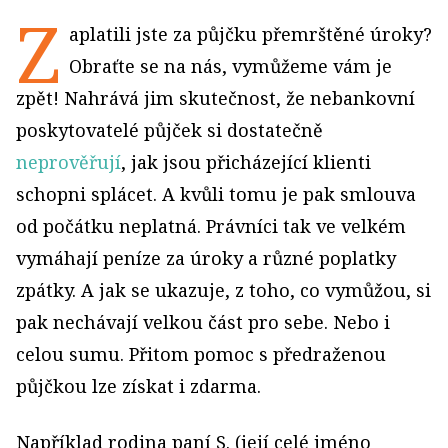
Z
aplatili jste za půjčku přemrštěné úroky?
Obraťte se na nás, vymůžeme vám je
zpět! Nahrává jim skutečnost, že nebankovní
poskytovatelé půjček si dostatečně
neprověřují
, jak jsou přicházející klienti
schopni splácet. A kvůli tomu je pak smlouva
od počátku neplatná. Právníci tak ve velkém
vymáhají peníze za úroky a různé poplatky
zpátky. A jak se ukazuje, z toho, co vymůžou, si
pak nechávají velkou část pro sebe. Nebo i
celou sumu. Přitom pomoc s předraženou
půjčkou lze získat i zdarma.
Například rodina paní S. (její celé jméno