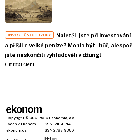
Naletěli jste při investování
INVESTIČNÍ PODVODY
a přišli o velké peníze? Mohlo být i hůř, alespoň
jste neskončili vyhladovělí v džungli
6 minut čtení
Copyright
©1996-2026
Economia, a.s.
Týdeník Ekonom
ISSN 1210-0714
ekonom.cz
ISSN 2787-9380