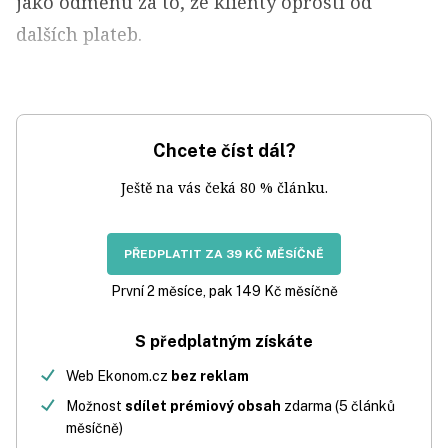
jako odměnu za to, že klienty oprostí od
dalších plateb.
Chcete číst dál?
Ještě na vás čeká 80 % článku.
PŘEDPLATIT ZA 39 KČ MĚSÍČNĚ
První 2 měsíce, pak 149 Kč měsíčně
S předplatným získáte
Web Ekonom.cz
bez reklam
Možnost
sdílet prémiový obsah
zdarma (5 článků
měsíčně)