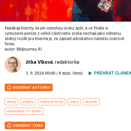
Nalákají klienty, že jim vymohou úroky zpět, a ve finále si
vymožené peníze z velké části nebo zcela nechají jako odměnu.
Jediný rozdíl pro klienta je, že zaplatí advokátovi namísto úvěrové
firmě.
autor:
Midjourney AI
Jitka Vlková
, redaktorka
5. 9. 2024
00:00
/ 6 min. čtení
PŘEHRÁT ČLÁNE
ODEBÍRAT AUTORKU
dluhy
půjčky
úvěrové firmy
úvěry
dlužník
newsletter 7 v Sedm
ODEBÍRAT TÉMA