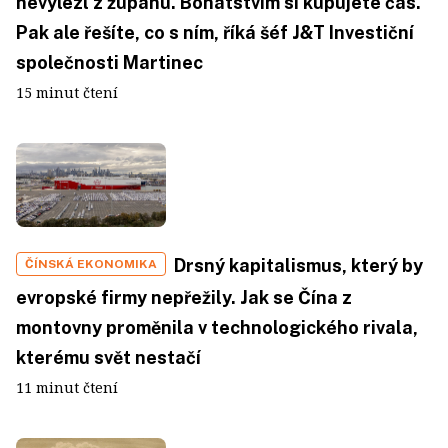
nevylezl z županu. Bohatstvím si kupujete čas.
Pak ale řešíte, co s ním, říká šéf J&T Investiční
společnosti Martinec
15 minut čtení
Drsný kapitalismus, který by
ČÍNSKÁ EKONOMIKA
evropské firmy nepřežily. Jak se Čína z
montovny proměnila v technologického rivala,
kterému svět nestačí
11 minut čtení