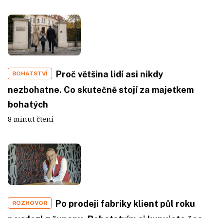
Proč většina lidí asi nikdy
BOHATSTVÍ
nezbohatne. Co skutečně stojí za majetkem
bohatých
8 minut čtení
Po prodeji fabriky klient půl roku
ROZHOVOR