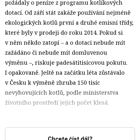
požádaly o peníze z programu kotlíkových
dotací. Od září stát zakáže používání nejméně
ekologických kotlů první a druhé emisní třídy,
které byly v prodeji do roku 2014. Pokud si
v něm někdo zatopí – a o dotaci nebude mít
zažádáno či nebude mít domluvenou
výměnu –, riskuje padesátitisícovou pokutu.
I opakovaně. Ještě na začátku léta zůstávalo
v Česku k výměně zhruba 150 tisíc
nevyhovujících kotlů, podle ministerstva
životního prostředí jejich počet klesá.
Chcete číst dál?