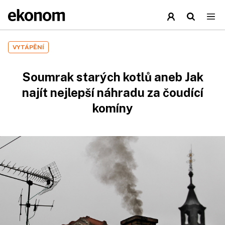
VYTÁPĚNÍ
Soumrak starých kotlů aneb Jak
najít nejlepší náhradu za čoudící
komíny