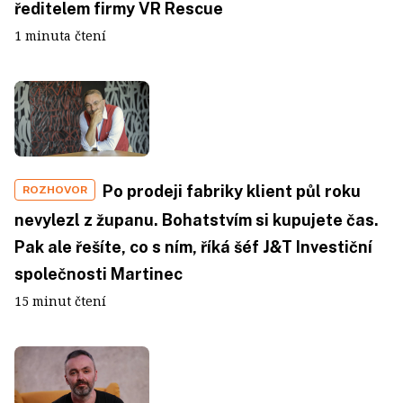
ředitelem firmy VR Rescue
1 minuta čtení
Po prodeji fabriky klient půl roku
ROZHOVOR
nevylezl z županu. Bohatstvím si kupujete čas.
Pak ale řešíte, co s ním, říká šéf J&T Investiční
společnosti Martinec
15 minut čtení