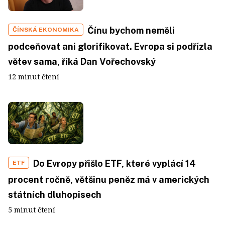
Čínu bychom neměli
ČÍNSKÁ EKONOMIKA
podceňovat ani glorifikovat. Evropa si podřízla
větev sama, říká Dan Vořechovský
12 minut čtení
Do Evropy přišlo ETF, které vyplácí 14
ETF
procent ročně, většinu peněz má v amerických
státních dluhopisech
5 minut čtení