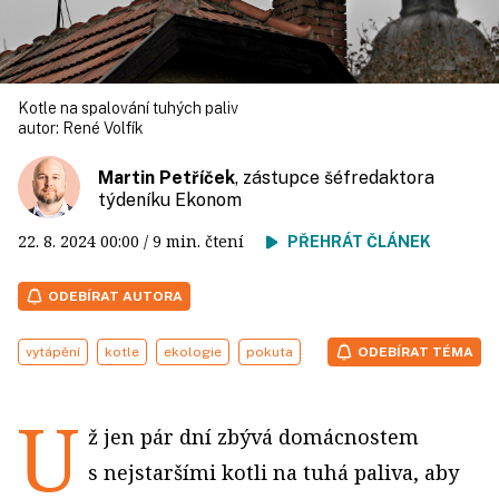
Kotle na spalování tuhých paliv
autor:
René Volfík
Martin Petříček
, zástupce šéfredaktora
týdeníku Ekonom
22. 8. 2024
00:00
/ 9 min. čtení
PŘEHRÁT ČLÁNEK
ODEBÍRAT AUTORA
vytápění
kotle
ekologie
pokuta
ODEBÍRAT TÉMA
U
ž jen pár dní zbývá domácnostem
s nejstaršími kotli na tuhá paliva, aby