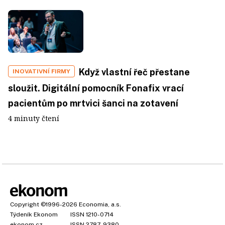
Když vlastní řeč přestane
INOVATIVNÍ FIRMY
sloužit. Digitální pomocník Fonafix vrací
pacientům po mrtvici šanci na zotavení
4 minuty čtení
Copyright
©1996-2026
Economia, a.s.
Týdeník Ekonom
ISSN 1210-0714
ekonom.cz
ISSN 2787-9380