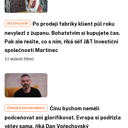
Po prodeji fabriky klient půl roku
ROZHOVOR
nevylezl z županu. Bohatstvím si kupujete čas.
Pak ale řešíte, co s ním, říká šéf J&T Investiční
společnosti Martinec
15 minut čtení
Čínu bychom neměli
ČÍNSKÁ EKONOMIKA
podceňovat ani glorifikovat. Evropa si podřízla
větev sama, říká Dan Vořechovský