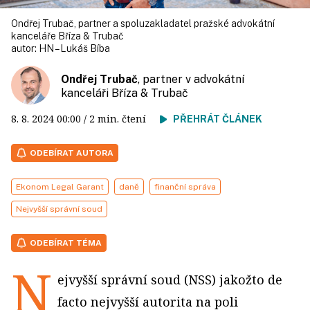
Ondřej Trubač, partner a spoluzakladatel pražské advokátní
kanceláře Bříza & Trubač
autor:
HN – Lukáš Bíba
Ondřej Trubač
, partner v advokátní
kanceláři Bříza & Trubač
8. 8. 2024
00:00
/ 2 min. čtení
PŘEHRÁT ČLÁNEK
ODEBÍRAT AUTORA
Ekonom Legal Garant
daně
finanční správa
Nejvyšší správní soud
ODEBÍRAT TÉMA
N
ejvyšší správní soud (NSS) jakožto de
facto nejvyšší autorita na poli