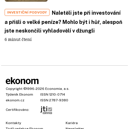
Naletěli jste při investování
INVESTIČNÍ PODVODY
a přišli o velké peníze? Mohlo být i hůř, alespoň
jste neskončili vyhladovělí v džungli
6 minut čtení
Copyright
©1996-2026
Economia, a.s.
Týdeník Ekonom
ISSN 1210-0714
ekonom.cz
ISSN 2787-9380
Certifikováno:
Kontakty
Kariéra
Tiráž redakce Ekonom
Newsletter