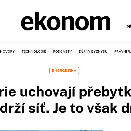
PŘ
HOVORY
TECHNOLOGIE
PODCASTY
DĚJINY BYZNYSU
PRÁVNÍ 
ENERGETIKA
rie uchovají přebytk
drží síť. Je to však 