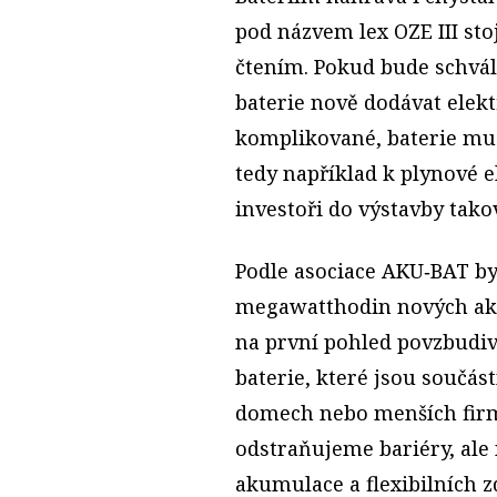
pod názvem lex OZE III st
čtením. Pokud bude schvál
baterie nově dodávat elekt
komplikované, baterie mus
tedy například k plynové el
investoři do výstavby takov
Podle asociace AKU‑BAT byl
megawatthodin nových akum
na první pohled povzbudivě
baterie, které jsou součás
domech nebo menších firm
odstraňujeme bariéry, ale
akumulace a flexibilních 