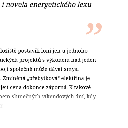
 i novela energetického lexu
ložiště postavili loni jen u jednoho
aických projektů s výkonem nad jeden
bojí společně může dávat smysl
. Zmíněná „přebytková“ elektřina je
e její cena dokonce záporná. K takové
ěhem slunečných víkendových dní, kdy
r.