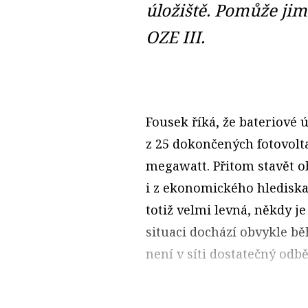
úložiště. Pomůže jim
OZE III.
Fousek říká, že bateriové ú
z 25 dokončených fotovolt
megawatt. Přitom stavět o
i z ekonomického hlediska
totiž velmi levná, někdy j
situaci dochází obvykle b
není v síti dostatečný odbě