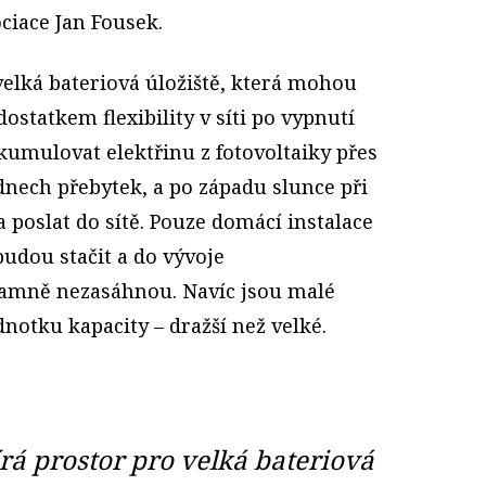
ciace Jan Fousek.
 velká bateriová úložiště, která mohou
statkem flexi­bility v síti po vypnutí
umulovat elektřinu z fotovoltaiky přes
 dnech přebytek, a po západu slunce při
a poslat do sítě. Pouze domácí instalace
budou stačit a do vývoje
amně nezasáhnou. Navíc jsou malé
dnotku kapacity – dražší než velké.
rá prostor pro velká bateriová