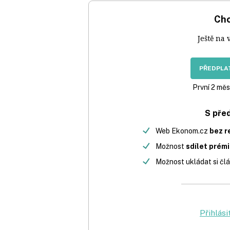
Chc
Ještě na 
PŘEDPLAT
První 2 měs
S pře
Web Ekonom.cz
bez r
Možnost
sdílet prém
Možnost ukládat si člá
Přihlási