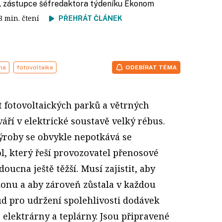
, zástupce šéfredaktora týdeníku Ekonom
 8 min. čtení
PŘEHRÁT ČLÁNEK
ina
fotovoltaika
ODEBÍRAT TÉMA
et fotovoltaických parků a větrných
váří v elektrické soustavě velký rébus.
ýroby se obvykle nepotkává se
l, který řeší provozovatel přenosové
ucna ještě těžší. Musí zajistit, aby
ýkonu a aby zároveň zůstala v každou
sud pro udržení spolehlivosti dodávek
elektrárny a teplárny. Jsou připravené