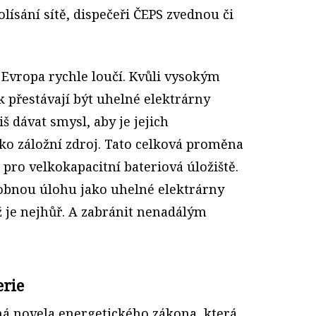
olísání sítě, dispečeři ČEPS zvednou či
í Evropa rychle loučí. Kvůli vysokým
přestávají být uhelné elektrárny
iš dávat smysl, aby je jejich
ako záložní zdroj. Tato celková proměna
 pro velkokapacitní bateriová úložiště.
bnou úlohu jako uhelné elektrárny
yž je nejhůř. A zabránit nenadálým
erie
ná novela energetického zákona, která