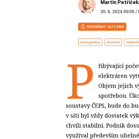
Martin Petříček
20. 6. 2024
00:00
/
ODEBÍRAT AUTORA
energetika
baterie
elektř
P
řibývající poč
elektráren vyt
Objem jejich v
spotřebou. Úko
soustavy ČEPS, bude do budo
v síti byl vždy dostatek v
chvíli stabilní. Podnik do
využíval především uhelné 