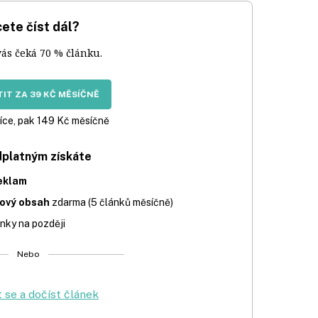
ete číst dál?
vás čeká 70 % článku.
IT ZA 39 KČ MĚSÍČNĚ
íce, pak 149 Kč měsíčně
dplatným získáte
eklam
iový obsah
zdarma (5 článků měsíčně)
nky na později
Nebo
t se a dočíst článek