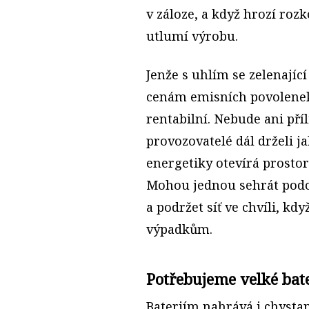
v záloze, a když hrozí rozk
utlumí výrobu.
Jenže s uhlím se zelenajíc
cenám emisních povolenek 
rentabilní. Nebude ani příl
provozovatelé dál drželi j
energetiky otevírá prostor
Mohou jednou sehrát podo
a podržet síť ve chvíli, kd
výpadkům.
Potřebujeme velké bat
Bateriím nahrává i chysta