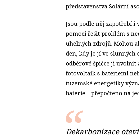
představenstva Solární aso
Jsou podle něj zapotřebí i
pomoci řešit problém s nedo
uhelných zdrojů. Mohou ak
den, kdy je jí ve slunných
odběrové špičce ji uvolnit 
fotovoltaik s bateriemi ne
tuzemské energetiky význ
baterie – přepočteno na je
Dekarbonizace oteví