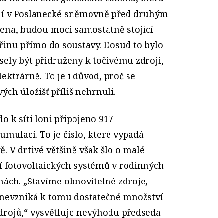
ojí v Poslanecké sněmovně před druhým
ena, budou moci samostatně stojící
řinu přímo do soustavy. Dosud to bylo
ely být přidruženy k točivému zdroji,
ektrárně. To je i důvod, proč se
ých úložišť příliš nehrnuli.
o k síti loni připojeno 917
ulací. To je číslo, které vypadá
. V drtivé většině však šlo o malé
tí fotovoltaických systémů v rodinných
ách. „Stavíme obnovitelné zdroje,
 nevzniká k tomu dostatečné množství
zdrojů,“ vysvětluje nevýhodu předseda