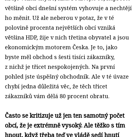
většině obcí dnešní systém vyhovuje a nechtějí
ho měnit. Už ale neberou v potaz, že v té
polovině procenta největších obcí vzniká
většina HDP, žije v nich třetina obyvatel a jsou
ekonomickým motorem Česka. Je to, jako
byste měl obchod s šesti tisíci zákazníky,
z nichž je třicet nespokojených. Na první
pohled jste úspěšný obchodník. Ale v té úvaze
chybí jedna důležitá věc, že těch třicet
zákazníků vám dělá 80 procent obratu.
Často se kritizuje už jen ten samotný počet
obcí, že je extrémně vysoký. Ale těžko s tím
hnout, když třeba teď ve vládě sedí hnutí