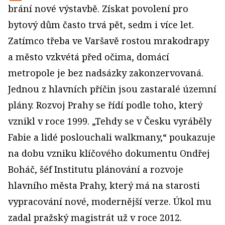
brání nové výstavbě. Získat povolení pro
bytový dům často trvá pět, sedm i více let.
Zatímco třeba ve Varšavě rostou mrakodrapy
a město vzkvétá před očima, domácí
metropole je bez nadsázky zakonzervovaná.
Jednou z hlavních příčin jsou zastaralé územní
plány. Rozvoj Prahy se řídí podle toho, který
vznikl v roce 1999. „Tehdy se v Česku vyráběly
Fabie a lidé poslouchali walkmany,“ poukazuje
na dobu vzniku klíčového dokumentu Ondřej
Boháč, šéf Institutu plánování a rozvoje
hlavního města Prahy, který má na starosti
vypracování nové, modernější verze. Úkol mu
zadal pražský magistrát už v roce 2012.