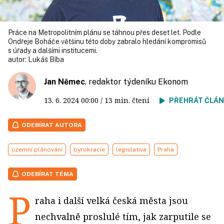
Práce na Metropolitním plánu se táhnou přes deset let. Podle
Ondřeje Boháče většinu této doby zabralo hledání kompromisů
s úřady a dalšími institucemi.
autor:
Lukáš Bíba
Jan Němec
, redaktor týdeníku Ekonom
13. 6. 2024
00:00
/ 13 min. čtení
PŘEHRÁT ČLÁ
ODEBÍRAT AUTORA
územní plánování
byrokracie
legislativa
Praha
ODEBÍRAT TÉMA
P
raha i další velká česká města jsou
nechvalně proslulé tím, jak zarputile se