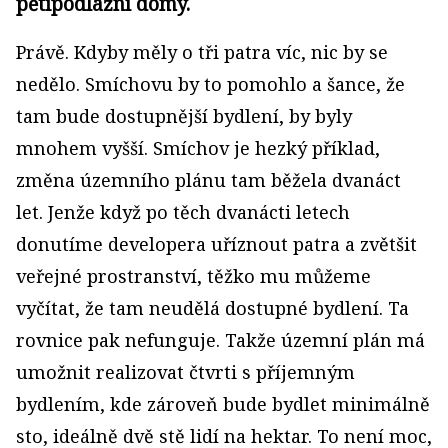
pětipodlažní domy.
Právě. Kdyby měly o tři patra víc, nic by se
nedělo. Smíchovu by to pomohlo a šance, že
tam bude dostupnější bydlení, by byly
mnohem vyšší. Smíchov je hezký příklad,
změna územního plánu tam běžela dvanáct
let. Jenže když po těch dvanácti letech
donutíme developera uříznout patra a zvětšit
veřejné prostranství, těžko mu můžeme
vyčítat, že tam neudělá dostupné bydlení. Ta
rovnice pak nefunguje. Takže územní plán má
umožnit realizovat čtvrti s příjemným
bydlením, kde zároveň bude bydlet minimálně
sto, ideálně dvě stě lidí na hektar. To není moc,