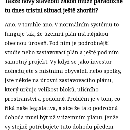
Takže nový stavební zákon může paradoxně
tu dnes tristní situaci ještě zhoršit?
Ano, v tomhle ano. V normálním systému to
funguje tak, že územní plán má nějakou
obecnou úroveň. Pod ním je podrobnější
studie nebo zastavovací plán a ještě pod ním
samotný projekt. Vy když se jako investor
dohadujete s místními obyvateli nebo spolky,
jste někde na úrovni zastavovacího plánu,
který určuje velikost bloků, uličního
prostranství a podobně. Problém je v tom, co
říká naše legislativa, a sice že tato podrobná
dohoda musí být už v územním plánu. Jenže
vy stejně potřebujete tuto dohodu předem.