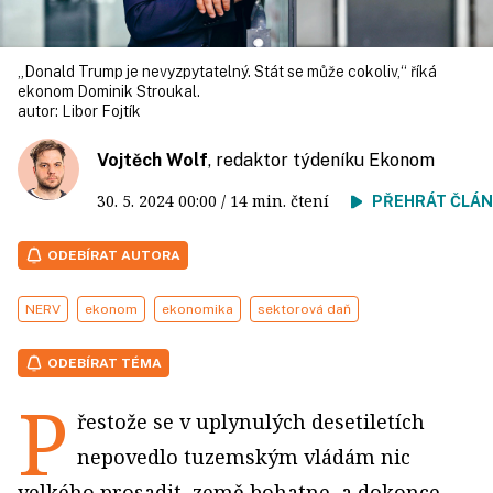
„Donald Trump je nevyzpytatelný. Stát se může cokoliv,“ říká
ekonom Dominik Stroukal.
autor:
Libor Fojtík
Vojtěch Wolf
, redaktor týdeníku Ekonom
30. 5. 2024
00:00
/ 14 min. čtení
PŘEHRÁT ČLÁ
ODEBÍRAT AUTORA
NERV
ekonom
ekonomika
sektorová daň
ODEBÍRAT TÉMA
P
řestože se v uplynulých desetiletích
nepovedlo tuzemským vládám nic
velkého prosadit, země bohatne, a dokonce