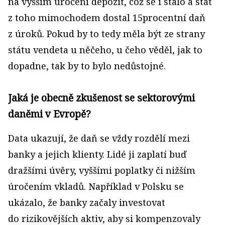
na vyšším úročení depozit, což se i stalo a stát
z toho mimochodem dostal 15procentní daň
z úroků. Pokud by to tedy měla být ze strany
státu vendeta u něčeho, u čeho věděl, jak to
dopadne, tak by to bylo nedůstojné.
Jaká je obecně zkušenost se sektorovými
daněmi v Evropě?
Data ukazují, že daň se vždy rozdělí mezi
banky a jejich klienty. Lidé ji zaplatí buď
dražšími úvěry, vyššími poplatky či nižším
úročením vkladů. Například v Polsku se
ukázalo, že banky začaly investovat
do rizikovějších aktiv, aby si kompenzovaly