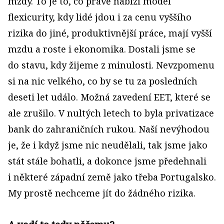
mzdy. To je to, co právě nabízí model
flexicurity, kdy lidé jdou i za cenu vyššího
rizika do jiné, produktivnější práce, mají vyšší
mzdu a roste i ekonomika. Dostali jsme se
do stavu, kdy žijeme z minulosti. Nevzpomenu
si na nic velkého, co by se tu za posledních
deseti let událo. Možná zavedení EET, které se
ale zrušilo. V nultých letech to byla privatizace
bank do zahraničních rukou. Naší nevýhodou
je, že i když jsme nic neudělali, tak jsme jako
stát stále bohatli, a dokonce jsme předehnali
i některé západní země jako třeba Portugalsko.
My prostě nechceme jít do žádného rizika.