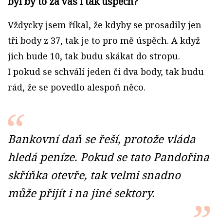
byl by to za vás i tak úspěch?
Vždycky jsem říkal, že kdyby se prosadily jen
tři body z 37, tak je to pro mě úspěch. A když
jich bude 10, tak budu skákat do stropu.
I pokud se schválí jeden či dva body, tak budu
rád, že se povedlo alespoň něco.
Bankovní daň se řeší, protože vláda
hledá peníze. Pokud se tato Pandořina
skříňka otevře, tak velmi snadno
může přijít i na jiné sektory.