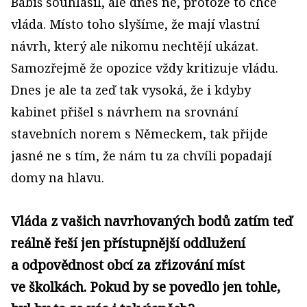
Babiš souhlasil, ale dnes ne, protože to chce
vláda. Místo toho slyšíme, že mají vlastní
návrh, který ale nikomu nechtějí ukázat.
Samozřejmě že opozice vždy kritizuje vládu.
Dnes je ale ta zeď tak vysoká, že i kdyby
kabinet přišel s návrhem na srovnání
stavebních norem s Německem, tak přijde
jasné ne s tím, že nám tu za chvíli popadají
domy na hlavu.
Vláda z vašich navrhovaných bodů zatím teď
reálně řeší jen přístupnější oddlužení
a odpovědnost obcí za zřizování míst
ve školkách. Pokud by se povedlo jen tohle,