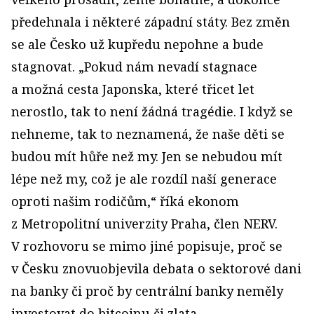
předehnala i některé západní státy. Bez změn
se ale Česko už kupředu nepohne a bude
stagnovat. „Pokud nám nevadí stagnace
a možná cesta Japonska, které třicet let
nerostlo, tak to není žádná tragédie. I když se
nehneme, tak to neznamená, že naše děti se
budou mít hůře než my. Jen se nebudou mít
lépe než my, což je ale rozdíl naší generace
oproti našim rodičům,“ říká ekonom
z Metropolitní univerzity Praha, člen NERV.
V rozhovoru se mimo jiné popisuje, proč se
v Česku znovuobjevila debata o sektorové dani
na banky či proč by centrální banky neměly
investovat do bitcoinu či zlata.