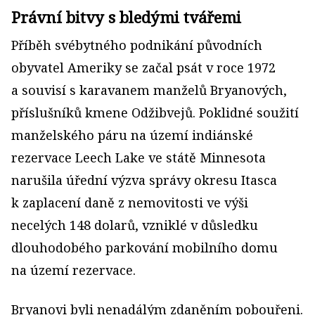
Právní bitvy s bledými tvářemi
Příběh svébytného podnikání původních
obyvatel Ameriky se začal psát v roce 1972
a souvisí s karavanem manželů Bryanových,
příslušníků kmene Odžibvejů. Poklidné soužití
manželského páru na území indiánské
rezervace Leech Lake ve státě Minnesota
narušila úřední výzva správy okresu Itasca
k zaplacení daně z nemovitosti ve výši
necelých 148 dolarů, vzniklé v důsledku
dlouhodobého parkování mobilního domu
na území rezervace.
Bryanovi byli nenadálým zdaněním pobouřeni.