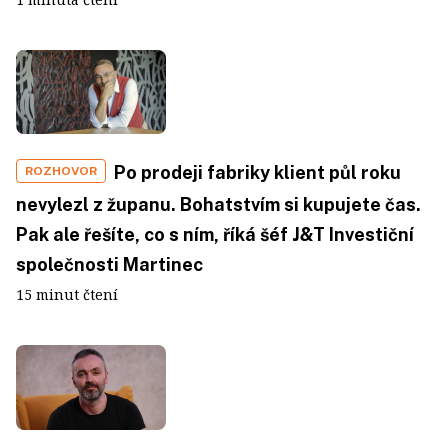
Po prodeji fabriky klient půl roku
ROZHOVOR
nevylezl z županu. Bohatstvím si kupujete čas.
Pak ale řešíte, co s ním, říká šéf J&T Investiční
společnosti Martinec
15 minut čtení