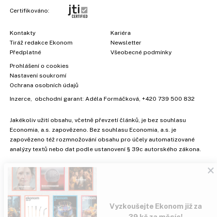
Certifikováno:
Kontakty
Kariéra
Tiráž redakce Ekonom
Newsletter
Předplatné
Všeobecné podmínky
Prohlášení o cookies
Nastavení soukromí
Ochrana osobních údajů
Inzerce
, obchodní garant:
Adéla Formáčková
,
+420 739 500 832
Jakékoliv užití obsahu, včetně převzetí článků, je bez souhlasu
Economia, a.s. zapovězeno. Bez souhlasu Economia, a.s. je
zapovězeno též rozmnožování obsahu pro účely automatizované
×
analýzy textů nebo dat podle ustanovení § 39c autorského zákona.
Vyzkoušejte Ekonom již za
39 kč za měsíc!