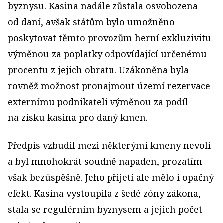
byznysu. Kasina nadále zůstala osvobozena
od daní, avšak státům bylo umožněno
poskytovat těmto provozům herní exkluzivitu
výměnou za poplatky odpovídající určenému
procentu z jejich obratu. Uzákoněna byla
rovněž možnost pronajmout území rezervace
externímu podnikateli výměnou za podíl
na zisku kasina pro daný kmen.
Předpis vzbudil mezi některými kmeny nevoli
a byl mnohokrát soudně napaden, prozatím
však bezúspěšně. Jeho přijetí ale mělo i opačný
efekt. Kasina vystoupila z šedé zóny zákona,
stala se regulérním byznysem a jejich počet