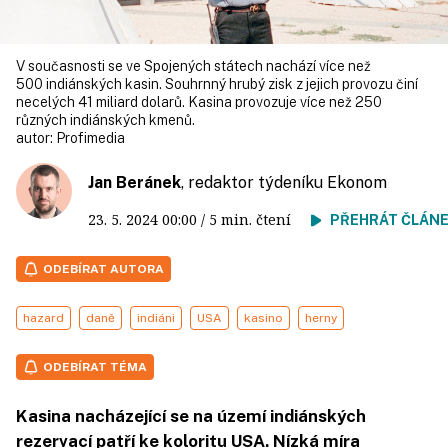
V současnosti se ve Spojených státech nachází více než
500 indiánských kasin. Souhrnný hrubý zisk z jejich provozu činí
necelých 41 miliard dolarů. Kasina provozuje více než 250
různých indiánských kmenů.
autor:
Profimedia
Jan Beránek
, redaktor týdeníku Ekonom
23. 5. 2024
00:00
/ 5 min. čtení
PŘEHRÁT ČLÁN
ODEBÍRAT AUTORA
hazard
daně
indiáni
USA
kasino
herny
ODEBÍRAT TÉMA
Kasina nacházející se na území indiánských
rezervací patří ke koloritu USA. Nízká míra