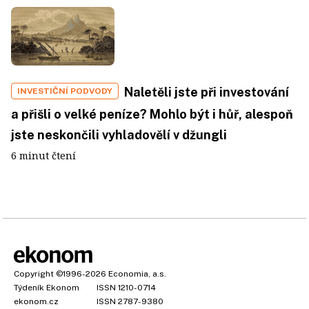
Naletěli jste při investování
INVESTIČNÍ PODVODY
a přišli o velké peníze? Mohlo být i hůř, alespoň
jste neskončili vyhladovělí v džungli
6 minut čtení
Copyright
©1996-2026
Economia, a.s.
Týdeník Ekonom
ISSN 1210-0714
ekonom.cz
ISSN 2787-9380