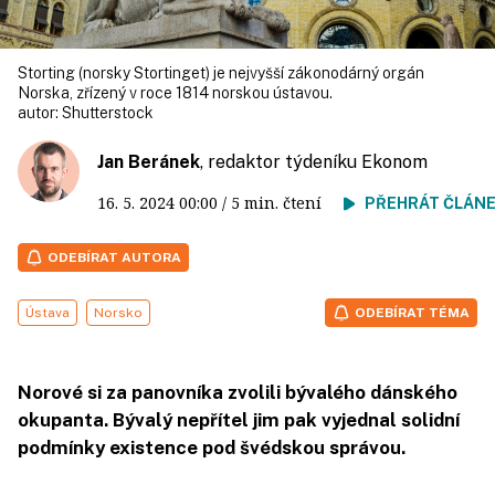
Storting (norsky Stortinget) je nejvyšší zákonodárný orgán
Norska, zřízený v roce 1814 norskou ústavou.
autor:
Shutterstock
Jan Beránek
, redaktor týdeníku Ekonom
16. 5. 2024
00:00
/ 5 min. čtení
PŘEHRÁT ČLÁN
ODEBÍRAT AUTORA
Ústava
Norsko
ODEBÍRAT TÉMA
Norové si za panovníka zvolili bývalého dánského
okupanta. Bývalý nepřítel jim pak vyjednal solidní
podmínky existence pod švédskou správou.