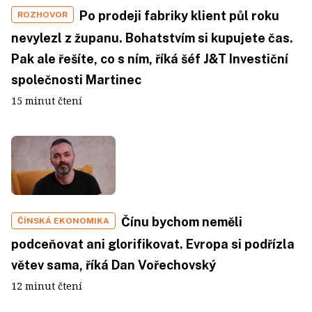
Po prodeji fabriky klient půl roku
ROZHOVOR
nevylezl z županu. Bohatstvím si kupujete čas.
Pak ale řešíte, co s ním, říká šéf J&T Investiční
společnosti Martinec
15 minut čtení
Čínu bychom neměli
ČÍNSKÁ EKONOMIKA
podceňovat ani glorifikovat. Evropa si podřízla
větev sama, říká Dan Vořechovský
12 minut čtení