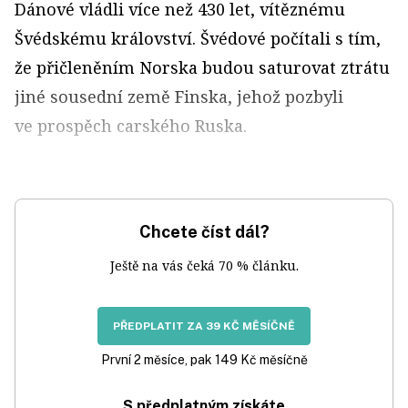
Dánové vládli více než 430 let, vítěznému
Švédskému království. Švédové počítali s tím,
že přičleněním Norska budou saturovat ztrátu
jiné sousední země Finska, jehož pozbyli
ve prospěch carského Ruska.
Chcete číst dál?
Ještě na vás čeká 70 % článku.
PŘEDPLATIT ZA 39 KČ MĚSÍČNĚ
První 2 měsíce, pak 149 Kč měsíčně
S předplatným získáte