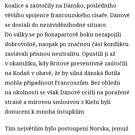
koalice a zaútočily na Dánsko, posledního
většího spojence francouzského císaře. Dánové
se dostali do nezáviděníhodné situace.
Do války se po Bonapartově boku nezapojili
dobrovolně, naopak po značnou část konfliktu
zastávali přísnou neutralitu. Opustili ji až
v okamžiku, kdy Britové preventivně zaútočili
na Kodaň v obavě, že by silná dánská flotila
mohla připadnout Francouzům. Bez ohledu
na okolnosti se však Dánové ocitli na poražené
straně a mírovou smlouvou z Kielu byli
donuceni k mnoha ústupkům.
Tím největším bylo postoupení Norska, jemuž