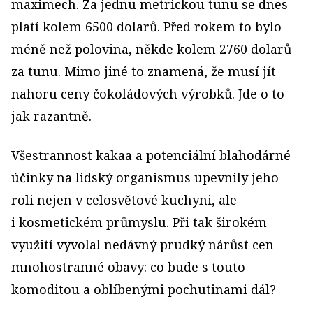
maximech. Za jednu metrickou tunu se dnes
platí kolem 6500 dolarů. Před rokem to bylo
méně než polovina, někde kolem 2760 dolarů
za tunu. Mimo jiné to znamená, že musí jít
nahoru ceny čokoládových výrobků. Jde o to
jak razantně.
Všestrannost kakaa a potenciál­ní blahodárné
účinky na lidský orga­nismus upevnily jeho
roli nejen v celosvětové kuchyni, ale
i kosmetickém průmyslu. Při tak širokém
využití vyvolal nedávný prudký nárůst cen
mnohostranné obavy: co bude s touto
komoditou a oblíbenými pochutinami dál?