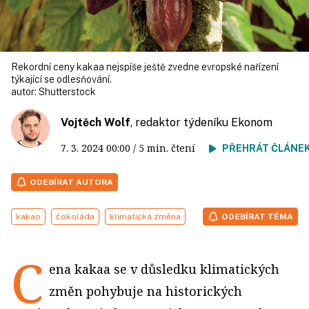
Rekordní ceny kakaa nejspíše ještě zvedne evropské nařízení
týkající se odlesňování.
autor:
Shutterstock
Vojtěch Wolf
, redaktor týdeníku Ekonom
7. 3. 2024
00:00
/ 5 min. čtení
PŘEHRÁT ČLÁNE
ODEBÍRAT AUTORA
kakao
čokoláda
klimatická změna
ODEBÍRAT TÉMA
C
ena kakaa se v důsledku klimatických
změn pohybuje na historických