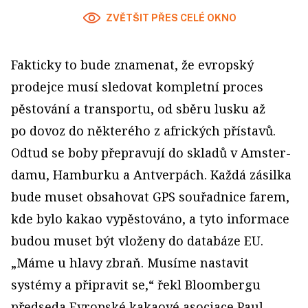
ZVĚTŠIT PŘES CELÉ OKNO
Fakticky to bude znamenat, že evropský
prodejce musí sledovat kompletní proces
pěstování a transportu, od sběru lusku až
po dovoz do některého z afrických přístavů.
Odtud se boby přepravují do skladů v Amster­
damu, Hamburku a Antverpách. Každá zásilka
bude muset obsahovat GPS souřadnice farem,
kde bylo kakao vypěstováno, a tyto informace
budou muset být vloženy do databáze EU.
„Máme u hlavy zbraň. Musíme nastavit
systémy a připravit se,“ řekl Bloombergu
předseda Evropské ka­kaové asociace Paul