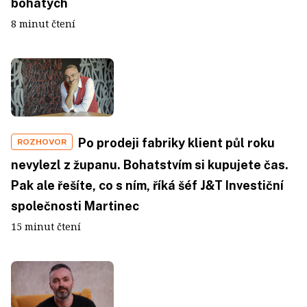
bohatých
8 minut čtení
Po prodeji fabriky klient půl roku
ROZHOVOR
nevylezl z županu. Bohatstvím si kupujete čas.
Pak ale řešíte, co s ním, říká šéf J&T Investiční
společnosti Martinec
15 minut čtení