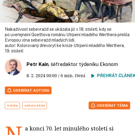
Nakažlivost sebevražd se ukázala již v 18. století, kdy se
po uveřejnění Goethova románu Utrpení mladého Werthera přelila
Evropou vlna sebevražd mladých lidí.
autor:
Kolorovaný dřevoryt ke knize Utrpení mladého Werthera,
19. století
Petr Kain
, šéfredaktor týdeníku Ekonom
8. 2. 2024
00:00
/ 6 min. čtení
PŘEHRÁT ČLÁNE
ODEBÍRAT AUTORA
média
sebevražda
ODEBÍRAT TÉMA
N
a konci 70. let minulého století si