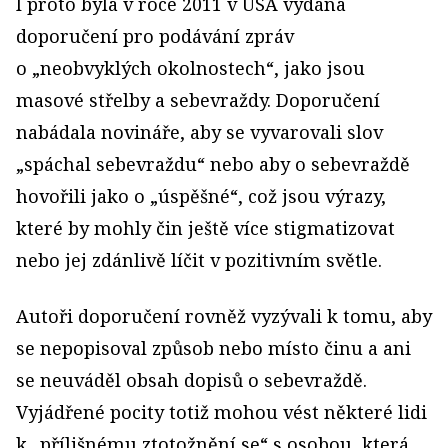
I proto byla v roce 2011 v USA vydána
doporučení pro podávání zpráv
o „neobvyklých okolnostech“, jako jsou
masové střelby a sebevraždy. Doporučení
nabádala novináře, aby se vyvarovali slov
„spáchal sebevraždu“ nebo aby o sebevraždě
hovořili jako o „úspěšné“, což jsou výrazy,
které by mohly čin ještě více stigmatizovat
nebo jej zdánlivě líčit v pozitivním světle.
Autoři doporučení rovněž vyzývali k tomu, aby
se nepopisoval způsob nebo místo činu a ani
se neuváděl obsah dopisů o sebevraždě.
Vyjádřené pocity totiž mohou vést některé lidi
k „přílišnému ztotožnění se“ s osobou, která