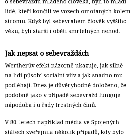
o sebevraždu mladého člověka, byli to mladí
lidé, kteří končili ve vozech omotaných kolem
stromu. Když byl sebevrahem člověk vyššího
věku, byli starší i oběti smrtelných nehod.
Jak nepsat o sebevraždách
Wertherův efekt názorně ukazuje, jak silně
na lidi působí sociální vliv a jak snadno mu
podléhají. Dnes je důvěryhodně doloženo, že
podobně jako v případě sebevražd funguje
nápodoba i u řady trestných činů.
V 80. letech například média ve Spojených
státech zveřejnila několik případů, kdy bylo