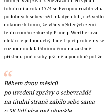
ukončil svůj život sebevraždou. Po vydání
tohoto díla roku 1774 se Evropou rozlila vlna
podobných sebevražd mladých lidí, což vedlo
dokonce k tomu, že vlády některých zemí
tento román zakázaly. Princip Wertherova
efektu je jednoduchý: Lidé trpící problémy se
rozhodnou k fatálnímu činu na základě
příkladu jiné osoby, jež měla podobné potíže.
Během dvou měsíců
po uvedení zprávy o sebe­vraždě
na titulní straně zabilo sebe sama
o 58 lidí více než obvykle.