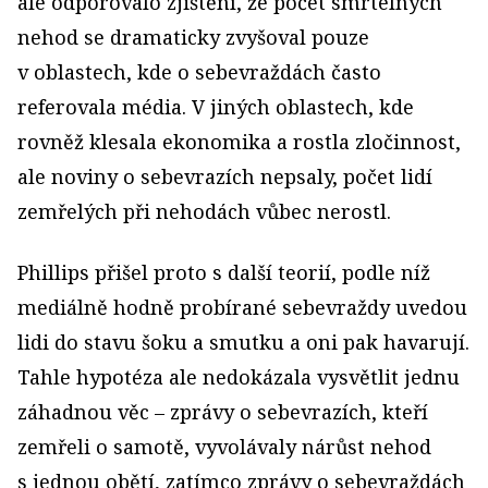
ale odporovalo zjištění, že počet smrtelných
nehod se dramaticky zvyšoval pouze
v oblastech, kde o sebevraždách často
referovala média. V jiných oblastech, kde
rovněž klesala ekonomika a rostla zločinnost,
ale noviny o sebevrazích nepsaly, počet lidí
zemřelých při nehodách vůbec nerostl.
Phillips přišel proto s další teorií, podle níž
mediálně hodně probírané sebevraždy uvedou
lidi do stavu šoku a smutku a oni pak havarují.
Tahle hypotéza ale nedokázala vysvětlit jednu
záhadnou věc – zprávy o sebevrazích, kteří
zemřeli o samotě, vyvolávaly nárůst nehod
s jednou obětí, zatímco zprávy o sebevraždách