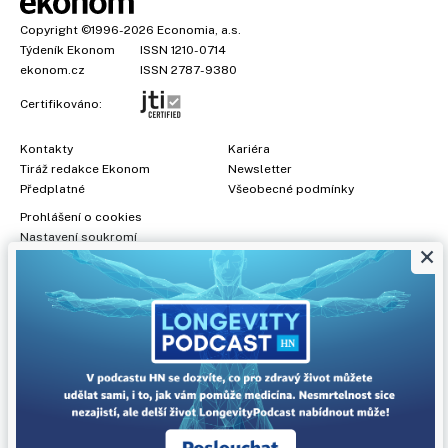
Copyright
©1996-2026
Economia, a.s.
Týdeník Ekonom
ISSN 1210-0714
ekonom.cz
ISSN 2787-9380
Certifikováno:
Kontakty
Kariéra
Tiráž redakce Ekonom
Newsletter
Předplatné
Všeobecné podmínky
Prohlášení o cookies
Nastavení soukromí
×
Ochrana osobních údajů
Inzerce
, obchodní garant:
Adéla Formáčková
,
+420 739 500 832
Jakékoliv užití obsahu, včetně převzetí článků, je bez souhlasu
Economia, a.s. zapovězeno. Bez souhlasu Economia, a.s. je
zapovězeno též rozmnožování obsahu pro účely automatizované
analýzy textů nebo dat podle ustanovení § 39c autorského zákona.