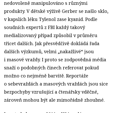
nedovoleně manipulováno s různými
produkty. V dětské výživě Gerber se našlo sklo,
v kapslích léku Tylenol zase kyanid. Podle
soudních expertů z FBI každý takový
medializovaný případ způsobil v průměru
třicet dalších. Jak přesvědčivě dokládá řada
dalších výzkumů, velmi „nakažlivé“ jsou
i masové vraždy. I proto se zodpovědná média
snaží o podobných činech referovat pokud
možno co nejméně barvitě. Reportáže
o sebevraždách a masových vraždách jsou sice
bezpochyby vzrušující a čtenářsky vděčné,
zároveň mohou být ale mimořádně zhoubné.