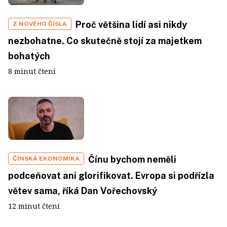
Proč většina lidí asi nikdy
Z NOVÉHO ČÍSLA
nezbohatne. Co skutečně stojí za majetkem
bohatých
8 minut čtení
Čínu bychom neměli
ČÍNSKÁ EKONOMIKA
podceňovat ani glorifikovat. Evropa si podřízla
větev sama, říká Dan Vořechovský
12 minut čtení