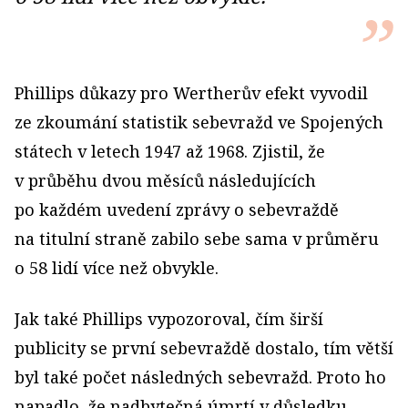
Phillips důkazy pro Wertherův efekt vyvodil
ze zkoumání statistik sebevražd ve Spojených
státech v letech 1947 až 1968. Zjistil, že
v průběhu dvou měsíců následujících
po každém uvedení zprávy o sebevraždě
na titulní straně zabilo sebe sama v průměru
o 58 lidí více než obvykle.
Jak také Phillips vypozoroval, čím širší
publicity se první sebevraždě dostalo, tím větší
byl také počet následných sebevražd. Proto ho
napadlo, že nadbytečná úmrtí v důsledku