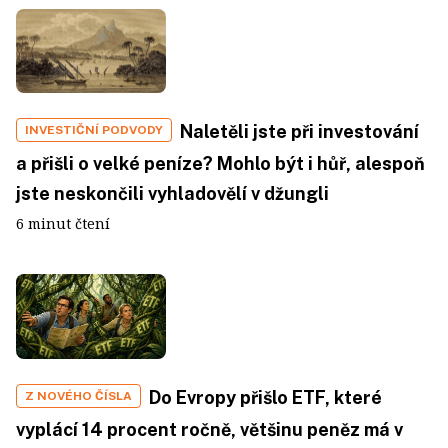
Naletěli jste při investování
INVESTIČNÍ PODVODY
a přišli o velké peníze? Mohlo být i hůř, alespoň
jste neskončili vyhladovělí v džungli
6 minut čtení
Do Evropy přišlo ETF, které
Z NOVÉHO ČÍSLA
vyplácí 14 procent ročně, většinu peněz má v